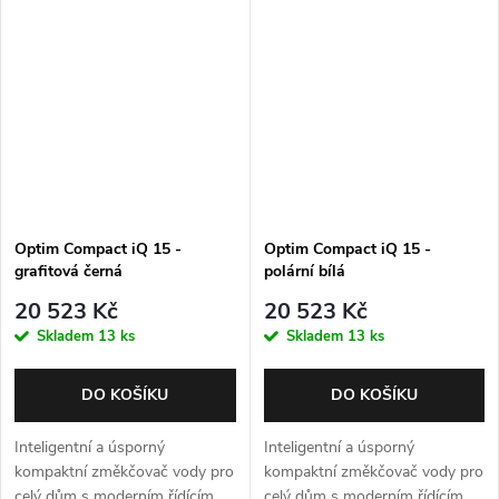
Optim Compact iQ 15 -
Optim Compact iQ 15 -
grafitová černá
polární bílá
20 523 Kč
20 523 Kč
Skladem
13 ks
Skladem
13 ks
DO KOŠÍKU
DO KOŠÍKU
Inteligentní a úsporný
Inteligentní a úsporný
kompaktní změkčovač vody pro
kompaktní změkčovač vody pro
celý dům s moderním řídícím
celý dům s moderním řídícím