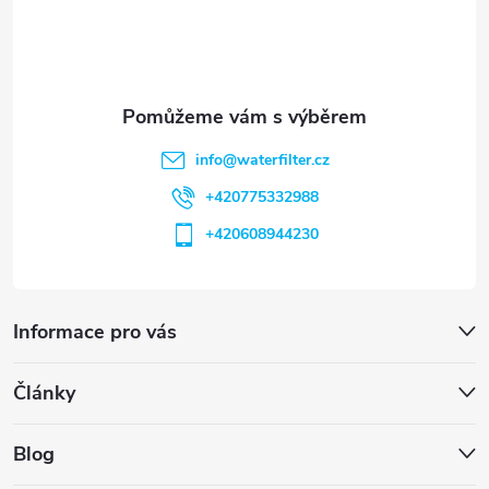
í
info
@
waterfilter.cz
+420775332988
+420608944230
Informace pro vás
Články
Blog