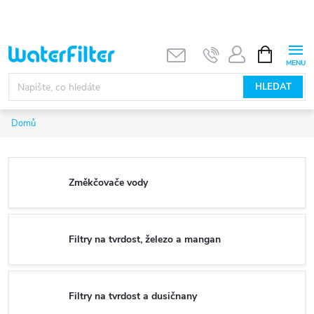
Přejít
na
obsah
NÁKUPNÍ
KOŠÍK
HLEDAT
Domů
Změkčovače vody
Filtry na tvrdost, železo a mangan
Filtry na tvrdost a dusičnany