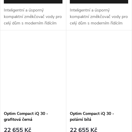
Inteligentní a úsporný
Inteligentní a úsporný
kompaktní změkčovač vody pro
kompaktní změkčovač vody pro
celý dům s moderním řídícím
celý dům s moderním řídícím
ventilem Autotrol 255 Easy iQ.
ventilem Autotrol 255 Easy iQ.
Max. průtok 2,5 m3/h. Barva -
Max. průtok 2,5 m3/h. Barva -
grafitová černá. Záruka 5 let.
polární bílá. Záruka 5 let.
Optim Compact iQ 30 -
Optim Compact iQ 30 -
grafitová černá
polární bílá
22 655 Kč
22 655 Kč