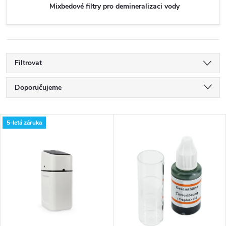
Mixbedové filtry pro demineralizaci vody
Filtrovat
Ř
Doporučujeme
a
Nejlevnější
V
5-letá záruka
Nejdražší
z
ý
Nejprodávanější
e
p
Abecedně
n
i
í