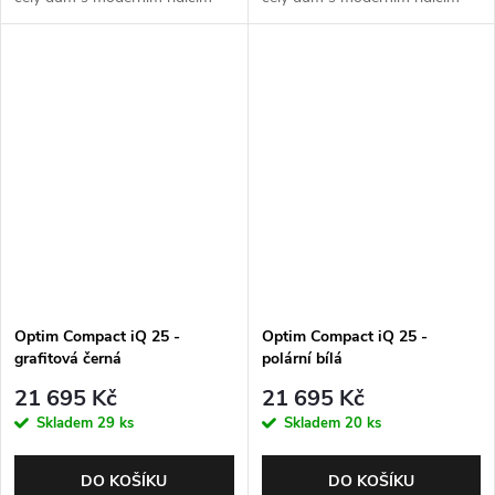
ventilem Autotrol 255 Easy iQ.
ventilem Autotrol 255 Easy iQ.
Max. průtok 1,5 m3/h. Barva -
Max. průtok 1,5 m3/h. Barva -
grafitová černá. Záruka 5 let.
polární bílá. Záruka 5 let.
Optim Compact iQ 25 -
Optim Compact iQ 25 -
grafitová černá
polární bílá
21 695 Kč
21 695 Kč
Skladem
29 ks
Skladem
20 ks
DO KOŠÍKU
DO KOŠÍKU