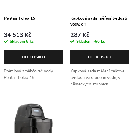
s
p
p
Pentair Foleo 15
Kapková sada měření tvrdosti
r
vody, dH
r
o
34 513 Kč
287 Kč
o
Skladem
8 ks
Skladem
>50 ks
d
d
DO KOŠÍKU
DO KOŠÍKU
u
u
Prémiový změkčovač vody
Kapková sada měření celkové
k
Pentair Foleo 15
tvrdosti ve studené vodě, v
německých stupních
k
t
t
ů
ů