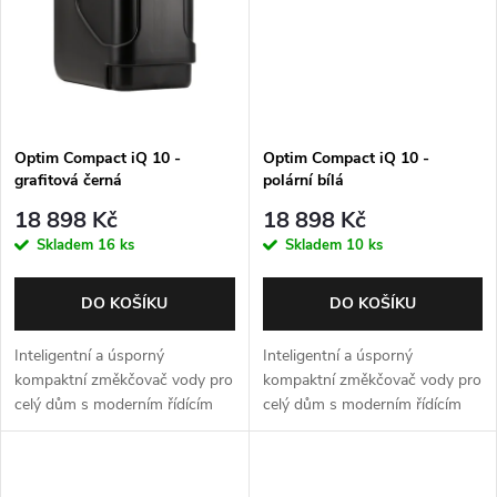
Optim Compact iQ 10 -
Optim Compact iQ 10 -
grafitová černá
polární bílá
18 898 Kč
18 898 Kč
Skladem
16 ks
Skladem
10 ks
DO KOŠÍKU
DO KOŠÍKU
Inteligentní a úsporný
Inteligentní a úsporný
kompaktní změkčovač vody pro
kompaktní změkčovač vody pro
celý dům s moderním řídícím
celý dům s moderním řídícím
ventilem Autotrol 255 Easy iQ.
ventilem Autotrol 255 Easy iQ.
Max. průtok 1,0 m3/h. Barva -
Max. průtok 1,0 m3/h. Barva -
grafitová černá. Záruka 5 let.
polární bílá. Záruka 5 let.