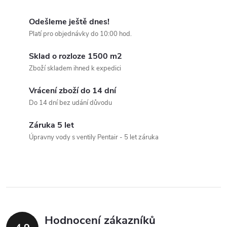
r
d
á
Odešleme ještě dnes!
a
n
Platí pro objednávky do 10:00 hod.
k
c
Sklad o rozloze 1500 m2
o
Zboží skladem ihned k expedici
í
v
á
Vrácení zboží do 14 dní
p
Do 14 dní bez udání důvodu
n
r
í
Záruka 5 let
v
Úpravny vody s ventily Pentair - 5 let záruka
k
y
v
ý
Hodnocení zákazníků