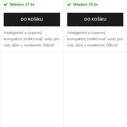
Skladem
27 ks
Skladem
20 ks
DO KOŠÍKU
DO KOŠÍKU
Inteligentní a úsporný
Inteligentní a úsporný
kompaktní změkčovač vody pro
kompaktní změkčovač vody pro
celý dům s moderním řídícím
celý dům s moderním řídícím
ventilem Autotrol 255 Easy iQ.
ventilem Autotrol 255 Easy iQ.
Max. průtok 3,0 m3/h. Barva -
Max. průtok 3,0 m3/h. Barva -
grafitová černá. Záruka 5 let.
polární bílá. Záruka 5 let.