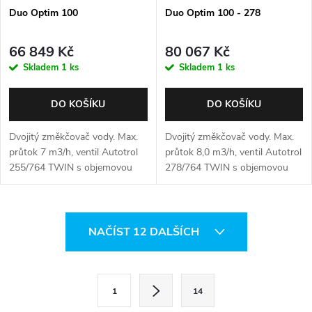
Duo Optim 100
Duo Optim 100 - 278
66 849 Kč
80 067 Kč
Skladem
1 ks
Skladem
1 ks
DO KOŠÍKU
DO KOŠÍKU
Dvojitý změkčovač vody. Max.
Dvojitý změkčovač vody. Max.
průtok 7 m3/h, ventil Autotrol
průtok 8,0 m3/h, ventil Autotrol
255/764 TWIN s objemovou
278/764 TWIN s objemovou
regeneraci.
regeneraci.
O
NAČÍST 12 DALŠÍCH
v
l
S
1
14
t
á