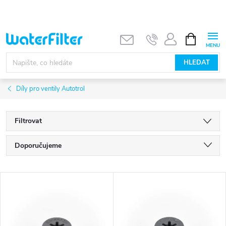
Přejít
na
obsah
NÁKUPNÍ
KOŠÍK
HLEDAT
Díly pro ventily Autotrol
Filtrovat
Ř
Doporučujeme
a
Nejlevnější
V
Nejdražší
z
ý
Nejprodávanější
e