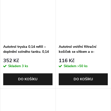
Autotrol tryska 0.14 refill –
Autotrol vnitřní filtrační
doplnění solného tanku. 0,14
košíček se sítkem a o-
gpm. Nutná kulička. Pro 368
kroužkem
352 Kč
116 Kč
Skladem
3 ks
Skladem
>50 ks
DO KOŠÍKU
DO KOŠÍKU