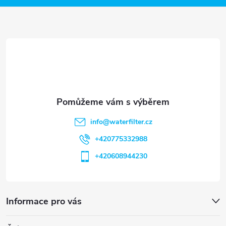
a
t
í
info
@
waterfilter.cz
+420775332988
+420608944230
Informace pro vás