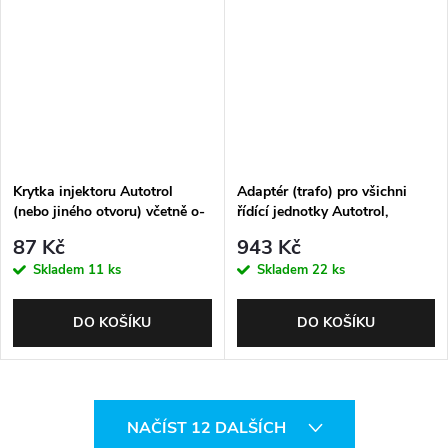
Krytka injektoru Autotrol
Adaptér (trafo) pro všichni
(nebo jiného otvoru) včetně o-
řídící jednotky Autotrol,
kroužku
Evropská zástrčka 230V
87 Kč
943 Kč
Skladem
11 ks
Skladem
22 ks
DO KOŠÍKU
DO KOŠÍKU
O
NAČÍST 12 DALŠÍCH