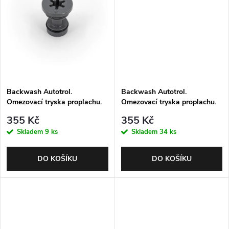
t
ů
ů
Backwash Autotrol.
Backwash Autotrol.
Omezovací tryska proplachu.
Omezovací tryska proplachu.
No. 8 (1.6 gpm; 6.1 lpm). Nutná
No. 9 (2.0 gpm; 7.6 lpm). Nutná
355 Kč
355 Kč
kulička
kulička
Skladem
9 ks
Skladem
34 ks
DO KOŠÍKU
DO KOŠÍKU