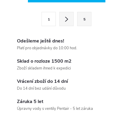
v
l
S
1
5
t
á
r
d
á
Odešleme ještě dnes!
a
n
Platí pro objednávky do 10:00 hod.
k
c
Sklad o rozloze 1500 m2
o
Zboží skladem ihned k expedici
í
v
á
Vrácení zboží do 14 dní
p
Do 14 dní bez udání důvodu
n
r
í
Záruka 5 let
v
Úpravny vody s ventily Pentair - 5 let záruka
k