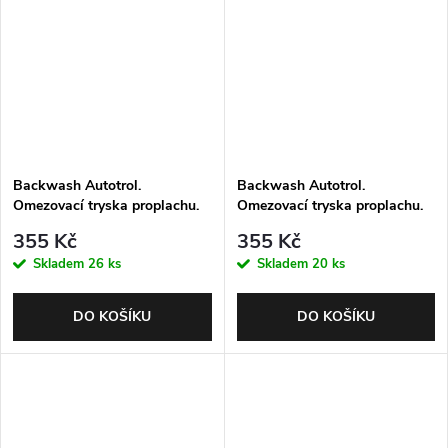
Backwash Autotrol.
Backwash Autotrol.
Omezovací tryska proplachu.
Omezovací tryska proplachu.
No. 13 (4.1 gpm; 15.5 lpm).
No. 14 (4.8 gpm; 18.2 lpm).
355 Kč
355 Kč
Skladem
26 ks
Skladem
20 ks
DO KOŠÍKU
DO KOŠÍKU