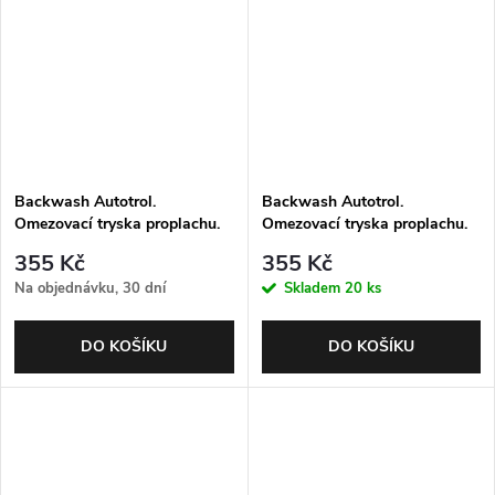
Backwash Autotrol.
Backwash Autotrol.
Omezovací tryska proplachu.
Omezovací tryska proplachu.
No. 10 (2.5 gpm; 9.5 lpm).
No. 12 (3.5 gpm; 13.2 lpm).
355 Kč
355 Kč
Nutná kulička
Nutná kulička
Na objednávku, 30 dní
Skladem
20 ks
DO KOŠÍKU
DO KOŠÍKU