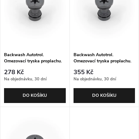
p
Abecedně
n
i
í
s
p
p
Backwash Autotrol.
Backwash Autotrol.
r
Omezovací tryska proplachu.
Omezovací tryska proplachu.
r
No. 6. Nutná kulička
No. 7 (1.2 gpm; 4.5 lpm). Nutná
o
278 Kč
355 Kč
kulička
o
Na objednávku, 30 dní
Na objednávku, 30 dní
d
d
DO KOŠÍKU
DO KOŠÍKU
u
u
k
k
t