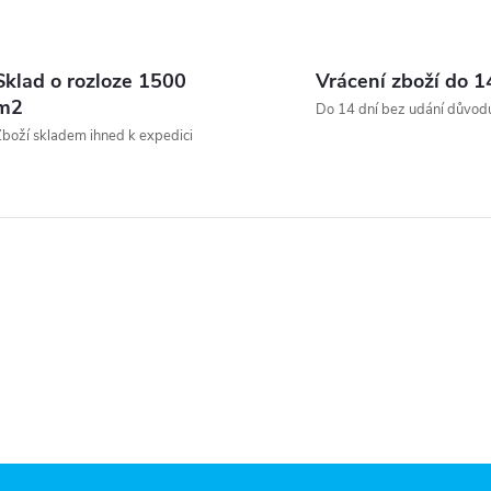
O
v
Sklad o rozloze 1500
Vrácení zboží do 1
m2
Do 14 dní bez udání důvod
boží skladem ihned k expedici
á
d
a
c
p
v