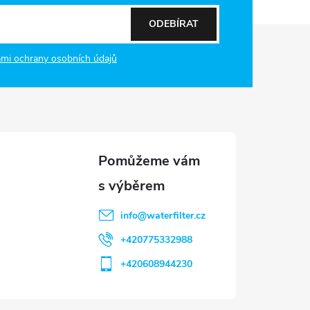
ODEBÍRAT
mi ochrany osobních údajů
info
@
waterfilter.cz
+420775332988
+420608944230