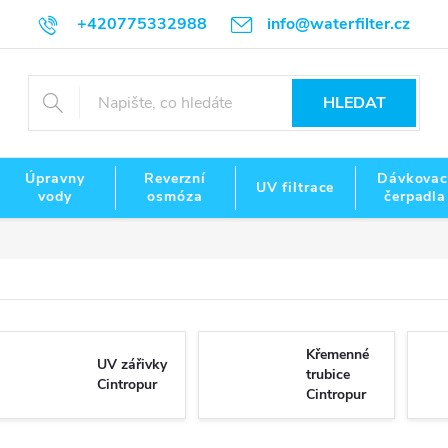
+420775332988
info@waterfilter.cz
HLEDAT
Úpravny
Reverzní
Dávkovac
UV filtrace
vody
osmóza
čerpadla
Křemenné
UV zářivky
trubice
Cintropur
Cintropur