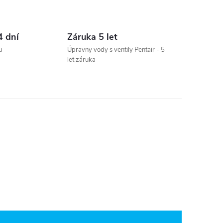
4 dní
Záruka 5 let
u
Úpravny vody s ventily Pentair - 5
let záruka