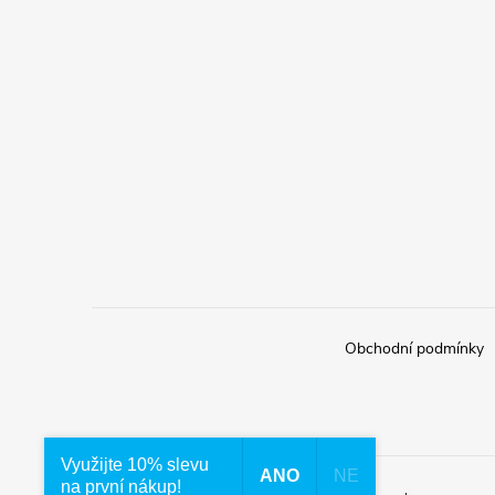
Obchodní podmínky
Využijte 10% slevu
ANO
NE
na první nákup!