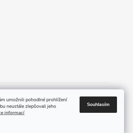
 a platba
Tříletá záruka
m umožnili pohodlné prohlížení
Souhlasím
u neustále zlepšovali jeho
ce informací