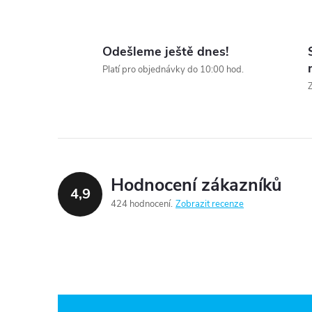
Odešleme ještě dnes!
l
Platí pro objednávky do 10:00 hod.
Z
Hodnocení zákazníků
4,9
424 hodnocení
Zobrazit recenze
í
r