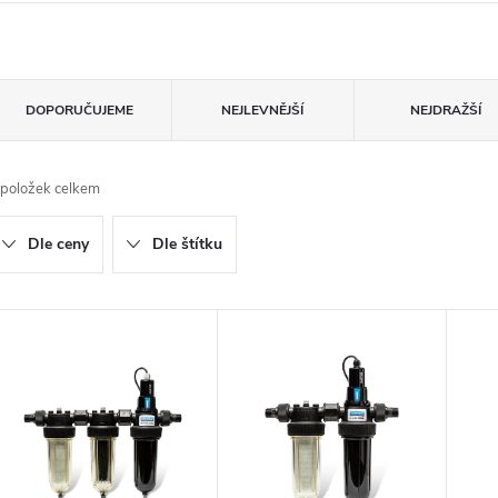
Ř
DOPORUČUJEME
NEJLEVNĚJŠÍ
NEJDRAŽŠÍ
a
položek celkem
z
Dle ceny
Dle štítku
e
n
V
ý
p
p
r