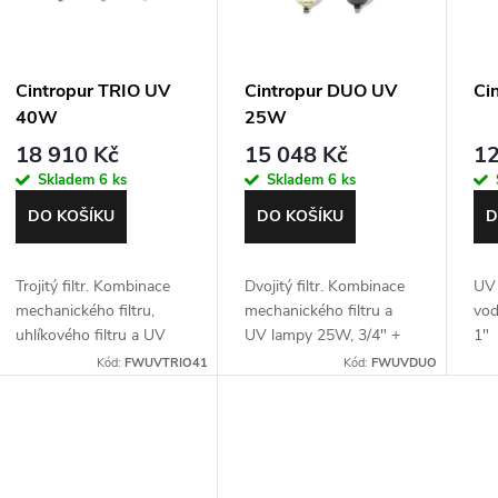
o
s
d
Cintropur TRIO UV
Cintropur DUO UV
Ci
p
40W
25W
u
18 910 Kč
15 048 Kč
12
r
Skladem
6 ks
Skladem
6 ks
k
o
DO KOŠÍKU
DO KOŠÍKU
D
t
d
Trojitý filtr. Kombinace
Dvojitý filtr. Kombinace
UV 
ů
mechanického filtru,
mechanického filtru a
vod
u
uhlíkového filtru a UV
UV lampy 25W, 3/4" +
1"
lampy 40 W, 3/4" + 1"
1"
Kód:
FWUVTRIO41
Kód:
FWUVDUO
k
t