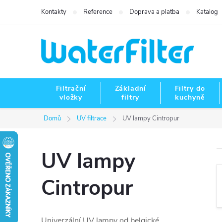
Přejít
Kontakty
Reference
Doprava a platba
Katalog
na
obsah
Filtrační
Základní
Filtry do
vložky
filtry
kuchyně
Domů
UV filtrace
UV lampy Cintropur
UV lampy
Cintropur
Univerzální UV lampy od belgické