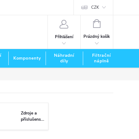
CZK
NÁKUPNÍ
KOŠÍK
Prázdný košík
Přihlášení
í
Náhradní
Filtrační
Komponenty
Zna
díly
náplně
Zdroje a
příslušenství