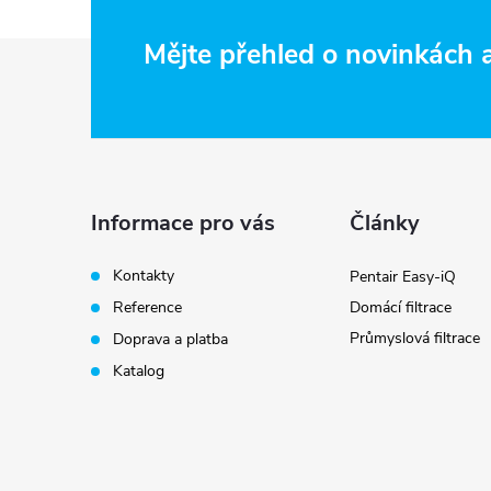
Z
Mějte přehled o novinkách
á
p
a
Informace pro vás
Články
i
t
Kontakty
Pentair Easy-iQ
Reference
Domácí filtrace
í
Průmyslová filtrace
Doprava a platba
Katalog