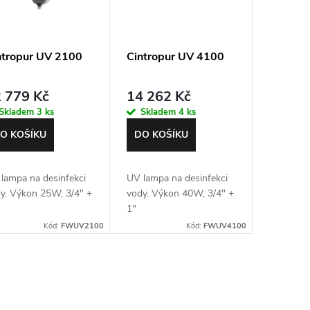
ntropur UV 2100
Cintropur UV 4100
 779 Kč
14 262 Kč
Skladem
3 ks
Skladem
4 ks
O KOŠÍKU
DO KOŠÍKU
lampa na desinfekci
UV lampa na desinfekci
y. Výkon 25W, 3/4" +
vody. Výkon 40W, 3/4" +
1"
Kód:
FWUV2100
Kód:
FWUV4100