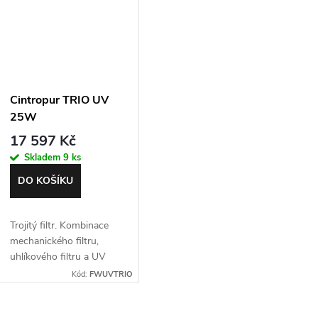
ů
Cintropur TRIO UV
25W
17 597 Kč
Skladem
9 ks
DO KOŠÍKU
Trojitý filtr. Kombinace
mechanického filtru,
uhlíkového filtru a UV
lampy 25 W, 3/4" + 1"
Kód:
FWUVTRIO