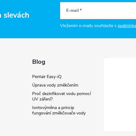
k
E-mail
a slevách
y
Vložením e-mailu souhlasíte s
podmínka
v
ý
p
Blog
s
Pentair Easy-iQ
Úprava vody změkčením
u
Proč dezinfikovat vodu pomocí
UV záření?
Iontovýměna a princip
fungování změkčovače vody