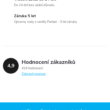
á
p
Do 14 dní bez udání důvodu
n
r
í
Záruka 5 let
v
Úpravny vody s ventily Pentair - 5 let záruka
k
y
v
ý
Hodnocení zákazníků
4,9
424 hodnocení
p
Zobrazit recenze
i
s
u