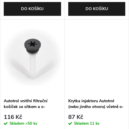
d
d
DO KOŠÍKU
DO KOŠÍKU
u
u
k
k
t
t
ů
ů
Autotrol vnitřní filtrační
Krytka injektoru Autotrol
košíček se sítkem a o-
(nebo jiného otvoru) včetně o-
kroužkem
kroužku
116 Kč
87 Kč
Skladem
>50 ks
Skladem
11 ks