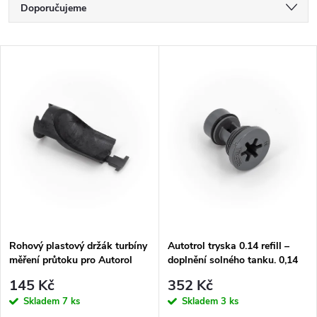
Ř
Doporučujeme
a
Nejlevnější
V
Nejdražší
z
ý
Nejprodávanější
e
p
Abecedně
n
i
í
s
p
p
Rohový plastový držák turbíny
Autotrol tryska 0.14 refill –
r
měření průtoku pro Autorol
doplnění solného tanku. 0,14
r
Magnum IT 2"
gpm. Nutná kulička. Pro 368
o
145 Kč
352 Kč
o
Skladem
7 ks
Skladem
3 ks