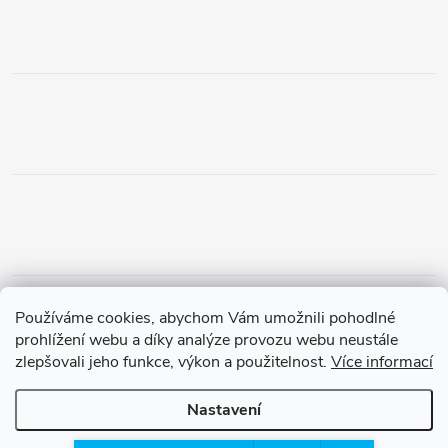
Obchodní podmínky
Podmínky vrácení peněz
Používáme cookies, abychom Vám umožnili pohodlné
Zásady ochrany osobních údajů
Doprava a platba
Tříletá záruka
prohlížení webu a díky analýze provozu webu neustále
zlepšovali jeho funkce, výkon a použitelnost.
Více informací
Nastavení