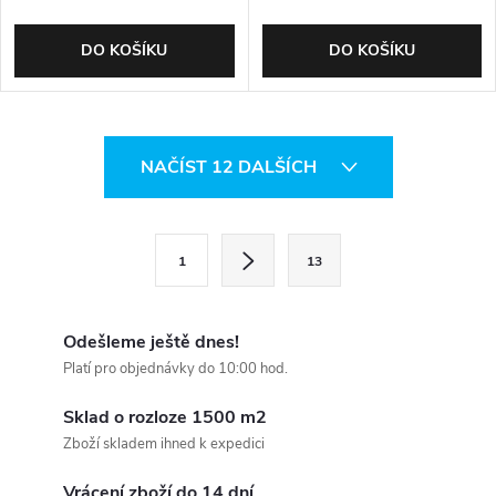
DO KOŠÍKU
DO KOŠÍKU
O
NAČÍST 12 DALŠÍCH
v
l
S
1
13
t
á
r
d
á
Odešleme ještě dnes!
a
n
Platí pro objednávky do 10:00 hod.
k
c
Sklad o rozloze 1500 m2
o
Zboží skladem ihned k expedici
í
v
Vrácení zboží do 14 dní