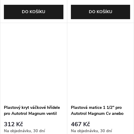
DO KOŠÍKU
DO KOŠÍKU
Plastový kryt váčkové hřídele
Plastová matice 1 1/2" pro
pro Autotrol Magnum ventil
Autotrol Magnum Cv anebo
odpadního přípojení Cv/IT
312 Kč
467 Kč
Na objednávku, 30 dní
Na objednávku, 30 dní