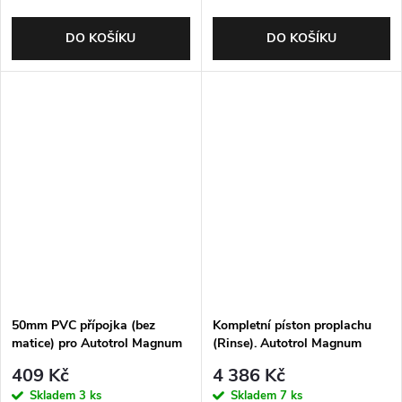
DO KOŠÍKU
DO KOŠÍKU
50mm PVC přípojka (bez
Kompletní píston proplachu
matice) pro Autotrol Magnum
(Rinse). Autotrol Magnum
Cv anebo odpadního přípojení
409 Kč
4 386 Kč
Cv/IT
Skladem
3 ks
Skladem
7 ks