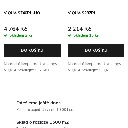
VIQUA S740RL-HO
VIQUA S287RL
4 764 Kč
2 214 Kč
Skladem
2 ks
Skladem
15 ks
DO KOŠÍKU
DO KOŠÍKU
Náhradní lampa pro UV lampy
Náhradní lampa pro UV lampy
VIQUA Sterilight SC-740
VIQUA Sterilight S1Q-P
O
v
Odešleme ještě dnes!
Platí pro objednávky do 10:00 hod.
l
Sklad o rozloze 1500 m2