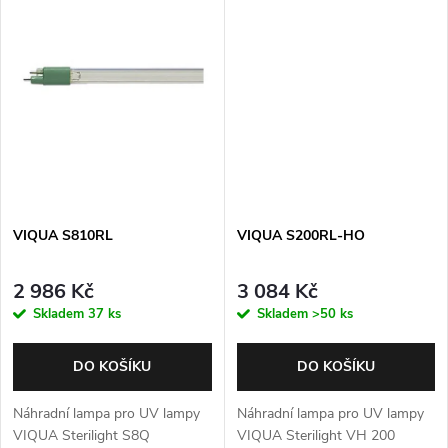
t
ů
ů
VIQUA S810RL
VIQUA S200RL-HO
2 986 Kč
3 084 Kč
Skladem
37 ks
Skladem
>50 ks
DO KOŠÍKU
DO KOŠÍKU
Náhradní lampa pro UV lampy
Náhradní lampa pro UV lampy
VIQUA Sterilight S8Q
VIQUA Sterilight VH 200