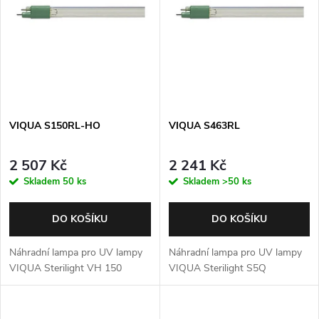
p
Abecedně
n
i
í
s
p
p
VIQUA S150RL-HO
VIQUA S463RL
r
r
o
2 507 Kč
2 241 Kč
o
Skladem
50 ks
Skladem
>50 ks
d
d
DO KOŠÍKU
DO KOŠÍKU
u
u
Náhradní lampa pro UV lampy
Náhradní lampa pro UV lampy
k
VIQUA Sterilight VH 150
VIQUA Sterilight S5Q
k
t