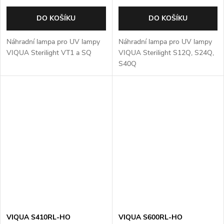
DO KOŠÍKU
DO KOŠÍKU
Náhradní lampa pro UV lampy
Náhradní lampa pro UV lampy
VIQUA Sterilight VT1 a SQ
VIQUA Sterilight S12Q, S24Q,
S40Q
VIQUA S410RL-HO
VIQUA S600RL-HO