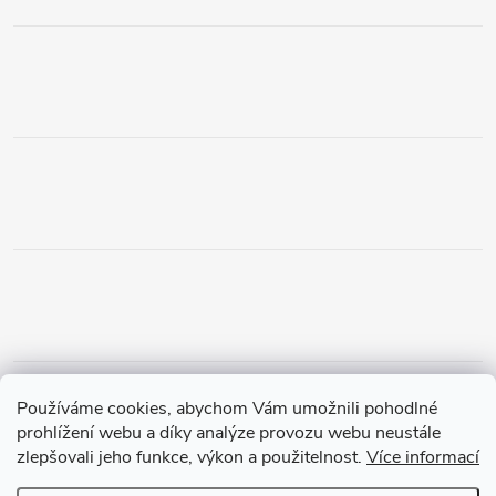
Obchodní podmínky
Podmínky vrácení peněz
Používáme cookies, abychom Vám umožnili pohodlné
Zásady ochrany osobních údajů
Doprava a platba
Tříletá záruka
prohlížení webu a díky analýze provozu webu neustále
zlepšovali jeho funkce, výkon a použitelnost.
Více informací