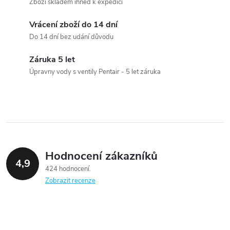
á
Zboží skladem ihned k expedici
d
Vrácení zboží do 14 dní
a
Do 14 dní bez udání důvodu
c
Záruka 5 let
Úpravny vody s ventily Pentair - 5 let záruka
í
p
r
v
Hodnocení zákazníků
k
4,9
424 hodnocení
y
Zobrazit recenze
v
ý