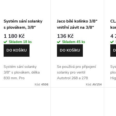
o
s
d
Systém sání solanky
Jaco bílé kolínko 3/8“
CL
p
s plovákem, 3/8“
vnitřní závit na 3/8“
ko
hadičku
sán
u
1 180 Kč
136 Kč
4 
r
pl
Skladem
18 ks
Skladem
45 ks
k
o
DO KOŠÍKU
DO KOŠÍKU
D
t
d
Systém sání solanky
Se používá pro připojení
Sys
ů
3/8" s plovákem, délka
solanky pro ventil
pl
u
830 mm. Pro
Autotrol 268 a 278
Hig
změkčovače do 75 litrů
l/m
Kód:
4506
Kód:
AV154
k
náplně.
12
t