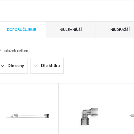
Ř
DOPORUČUJEME
NEJLEVNĚJŠÍ
NEJDRAŽŠÍ
a
2
položek celkem
z
Dle ceny
Dle štítku
e
n
V
ý
p
p
r