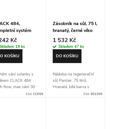
ACK 484,
Zásobník na sůl, 75 l,
mpletní systém
hranatý, černé víko
í solanky s
242 Kč
1 532 Kč
ovákem, 3/4"
Skladem
19 ks
Skladem
47 ks
O KOŠÍKU
DO KOŠÍKU
tém sání solanky s
Nádoba na regenerační
oákem CLACK 484
sůl Pentair, 75 litrů.
h flow, max sání 30
Hranatá, bílá barva s
in, délka PVC trubky
černým víkem.
Kód:
CC059
Kód:
E02200
00 mm