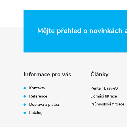
Z
Mějte přehled o novinkách
á
p
a
Informace pro vás
Články
i
t
Kontakty
Pentair Easy-iQ
Reference
Domácí filtrace
í
Průmyslová filtrace
Doprava a platba
Katalog