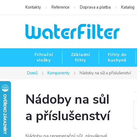
Přejít
Kontakty
Reference
Doprava a platba
Katalog
na
obsah
Filtrační
Základní
Filtry do
vložky
filtry
kuchyně
Domů
Komponenty
Nádoby na sůl a příslušenství
Nádoby na sůl
a příslušenství
Nádoby na regenerační sůl, plovákové