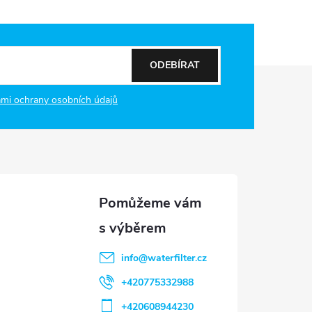
ODEBÍRAT
mi ochrany osobních údajů
info
@
waterfilter.cz
+420775332988
+420608944230