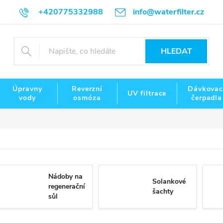
+420775332988
info@waterfilter.cz
HLEDAT
Úpravny
Reverzní
Dávkovac
UV filtrace
vody
osmóza
čerpadla
Nádoby na
Solankové
regenerační
šachty
sůl