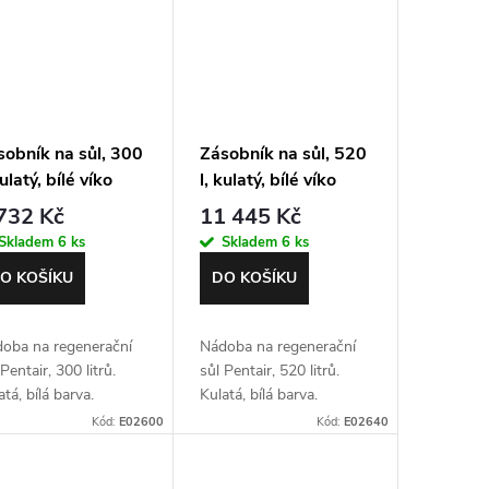
sobník na sůl, 300
Zásobník na sůl, 520
kulatý, bílé víko
l, kulatý, bílé víko
732 Kč
11 445 Kč
Skladem
6 ks
Skladem
6 ks
O KOŠÍKU
DO KOŠÍKU
oba na regenerační
Nádoba na regenerační
Pentair, 300 litrů.
sůl Pentair, 520 litrů.
atá, bílá barva.
Kulatá, bílá barva.
oprůhledná.
Poloprůhledná.
Kód:
E02600
Kód:
E02640