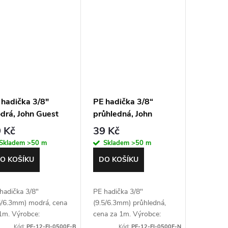
 hadička 3/8"
PE hadička 3/8“
drá, John Guest
průhledná, John
Guest
 Kč
39 Kč
Skladem
>50 m
Skladem
>50 m
O KOŠÍKU
DO KOŠÍKU
hadička 3/8"
PE hadička 3/8"
5/6.3mm) modrá, cena
(9.5/6.3mm) průhledná,
1m. Výrobce:
cena za 1m. Výrobce:
nGuest
JohnGuest
Kód:
PE-12-EI-0500F-B
Kód:
PE-12-EI-0500F-N