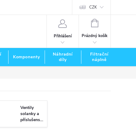
CZK
NÁKUPNÍ
KOŠÍK
Prázdný košík
Přihlášení
í
Náhradní
Filtrační
Komponenty
Zna
díly
náplně
Ventily
solanky a
příslušenství