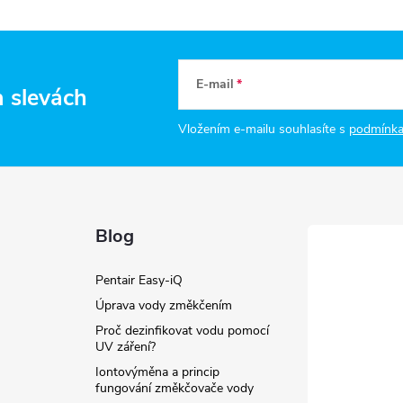
v
k
E-mail
a slevách
y
Vložením e-mailu souhlasíte s
podmínka
v
ý
p
Blog
s
Pentair Easy-iQ
Úprava vody změkčením
u
Proč dezinfikovat vodu pomocí
UV záření?
Iontovýměna a princip
fungování změkčovače vody