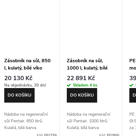
Zásobník na sůl, 850
Zásobník na sůl,
PE
l, kulatý, bílé víko
1000 l, kulatý, bílé
mo
víko
20 130 Kč
22 891 Kč
39
Na objednávku, 30 dní
Skladem
4 ks
DO KOŠÍKU
DO KOŠÍKU
D
Nádoba na regenerační
Nádoba na regenerační
PE 
sůl Pentair, 850 litrů.
sůl Pentair, 1000 litrů.
(9.
Kulatá, bílá barva.
Kulatá, bílá barva.
za 
Poloprůhledná.
Poloprůhledná.
Joh
Kód:
E02750
Kód:
E02800