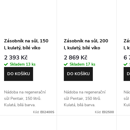
ů
Zásobník na sůl, 150
Zásobník na sůl, 200
Zá
l, kulatý, bílé víko
l, kulatý, bílé víko
l, 
2 393 Kč
2 869 Kč
6 
Skladem
13 ks
Skladem
17 ks
DO KOŠÍKU
DO KOŠÍKU
D
Nádoba na regenerační
Nádoba na regenerační
Nád
sůl Pentair, 150 litrů.
sůl Pentair, 150 litrů.
sůl 
Kulatá, bílá barva.
Kulatá, bílá barva.
Kul
Pol
Kód:
E02400S
Kód:
E02500