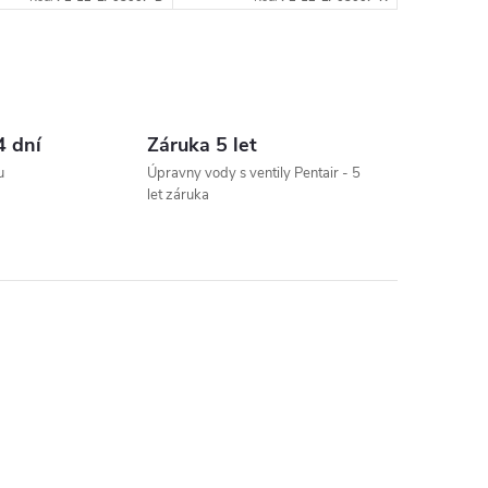
4 dní
Záruka 5 let
u
Úpravny vody s ventily Pentair - 5
let záruka