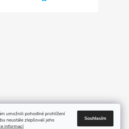
 a platba
Tříletá záruka
m umožnili pohodlné prohlížení
Souhlasím
u neustále zlepšovali jeho
ce informací