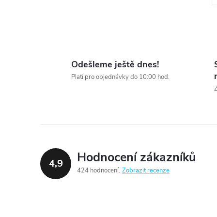
Odešleme ještě dnes!
l
Platí pro objednávky do 10:00 hod.
Z
Hodnocení zákazníků
4,9
424 hodnocení
Zobrazit recenze
í
r