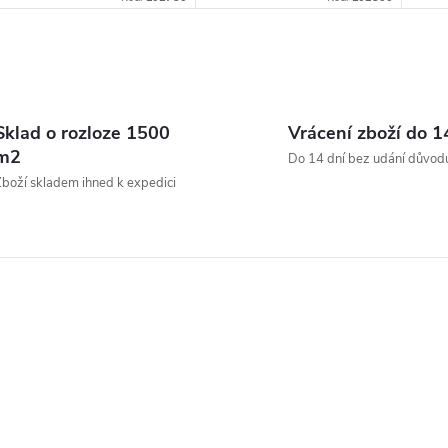
O
v
Sklad o rozloze 1500
Vrácení zboží do 1
m2
Do 14 dní bez udání důvod
boží skladem ihned k expedici
á
d
a
c
p