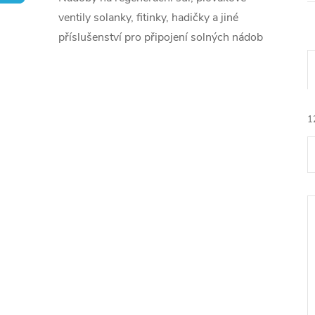
ventily solanky, fitinky, hadičky a jiné
příslušenství pro připojení solných nádob
1
í