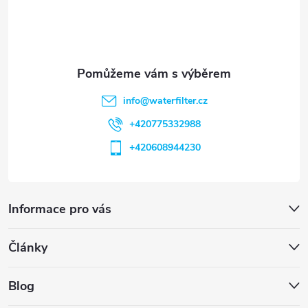
í
info
@
waterfilter.cz
+420775332988
+420608944230
Informace pro vás
Články
Blog