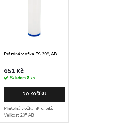
p
Abecedně
n
i
í
s
p
p
Prázdná vložka ES 20", AB
r
r
o
651 Kč
o
Skladem
8 ks
d
d
DO KOŠÍKU
u
u
Plnitelná vložka filtru, bílá.
k
Velikost 20" AB
k
t