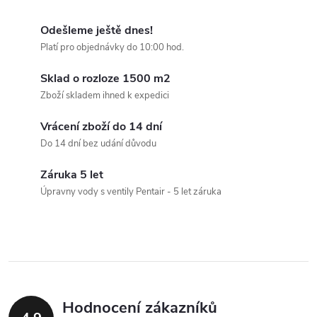
O
t
ů
v
Odešleme ještě dnes!
ů
Platí pro objednávky do 10:00 hod.
l
Sklad o rozloze 1500 m2
á
Zboží skladem ihned k expedici
d
Vrácení zboží do 14 dní
a
Do 14 dní bez udání důvodu
c
Záruka 5 let
Úpravny vody s ventily Pentair - 5 let záruka
í
p
r
v
Hodnocení zákazníků