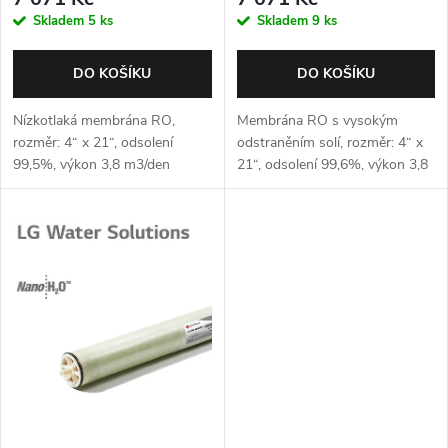
o
o
Skladem
5 ks
Skladem
9 ks
d
d
DO KOŠÍKU
DO KOŠÍKU
u
u
Nízkotlaká membrána RO,
Membrána RO s vysokým
k
rozměr: 4“ x 21“, odsolení
odstraněním solí, rozměr: 4“ x
99,5%, výkon 3,8 m3/den
21“, odsolení 99,6%, výkon 3,8
k
m3/den
t
t
ů
ů