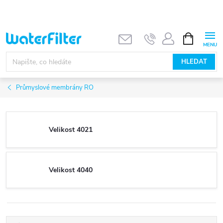
Přejít
na
obsah
NÁKUPNÍ
KOŠÍK
HLEDAT
Průmyslové membrány RO
Velikost 4021
Velikost 4040