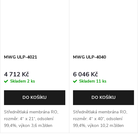
MWG ULP-4021
MWG ULP-4040
4 712 Kč
6 046 Kč
Skladem
2 ks
Skladem
11 ks
DO KOŠÍKU
DO KOŠÍKU
Střednětlaká membrána RO,
Střednětlaká membrána RO,
rozměr: 4“ x 21“, odsolení
rozměr: 4“ x 40“, odsolení
99,4%, výkon 3,6 m3/den
99,4%, výkon 10,2 m3/den