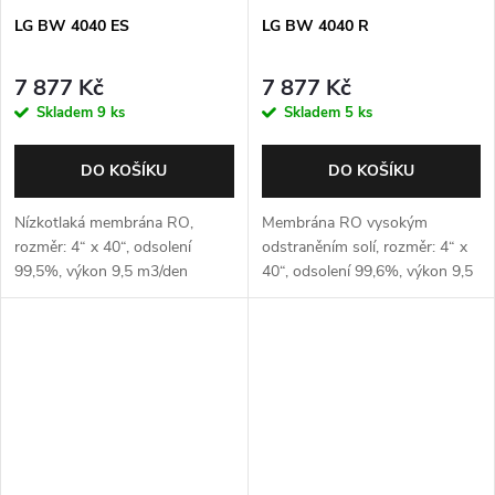
LG BW 4040 ES
LG BW 4040 R
7 877 Kč
7 877 Kč
Skladem
9 ks
Skladem
5 ks
DO KOŠÍKU
DO KOŠÍKU
Nízkotlaká membrána RO,
Membrána RO vysokým
rozměr: 4“ x 40“, odsolení
odstraněním solí, rozměr: 4“ x
99,5%, výkon 9,5 m3/den
40“, odsolení 99,6%, výkon 9,5
m3/den