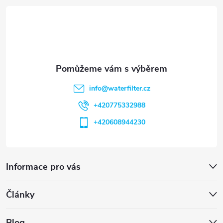
t
í
info
@
waterfilter.cz
+420775332988
+420608944230
Informace pro vás
Články
Blog