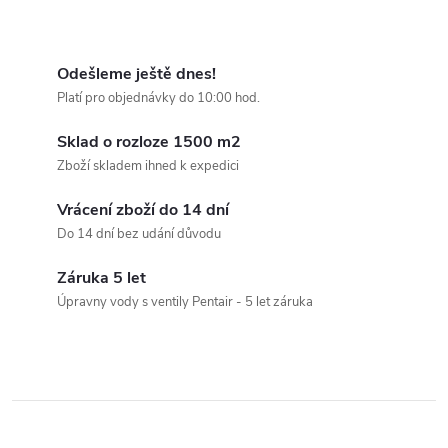
O
v
Odešleme ještě dnes!
Platí pro objednávky do 10:00 hod.
l
Sklad o rozloze 1500 m2
á
Zboží skladem ihned k expedici
d
Vrácení zboží do 14 dní
a
Do 14 dní bez udání důvodu
c
Záruka 5 let
Úpravny vody s ventily Pentair - 5 let záruka
í
p
r
v