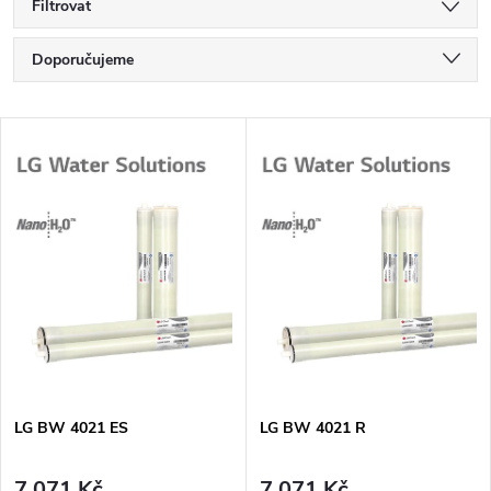
Filtrovat
Ř
Doporučujeme
a
Nejlevnější
V
Nejdražší
z
ý
Nejprodávanější
e
p
Abecedně
n
i
í
s
p
p
LG BW 4021 ES
LG BW 4021 R
r
r
7 071 Kč
7 071 Kč