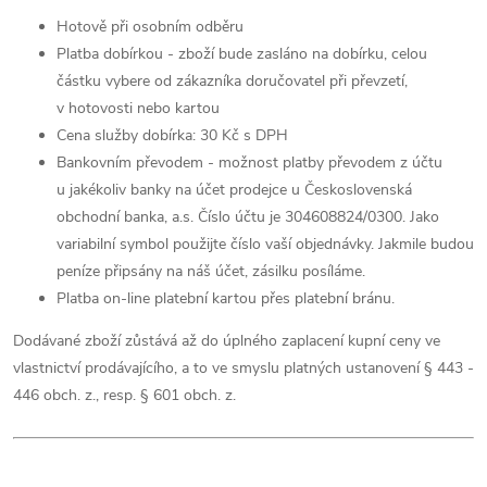
Hotově při osobním odběru
Platba dobírkou - zboží bude zasláno na dobírku, celou
částku vybere od zákazníka doručovatel při převzetí,
v hotovosti nebo kartou
Cena služby dobírka: 30 Kč s DPH
Bankovním převodem - možnost platby převodem z účtu
u jakékoliv banky na účet prodejce u Československá
obchodní banka, a.s. Číslo účtu je 304608824/0300. Jako
variabilní symbol použijte číslo vaší objednávky. Jakmile budou
peníze připsány na náš účet, zásilku posíláme.
Platba on-line platební kartou přes platební bránu.
Dodávané zboží zůstává až do úplného zaplacení kupní ceny ve
vlastnictví prodávajícího, a to ve smyslu platných ustanovení § 443 -
446 obch. z., resp. § 601 obch. z.