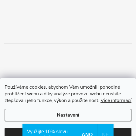
Obchodní podmínky
Podmínky vrácení peněz
Používáme cookies, abychom Vám umožnili pohodlné
Zásady ochrany osobních údajů
Doprava a platba
Tříletá záruka
prohlížení webu a díky analýze provozu webu neustále
zlepšovali jeho funkce, výkon a použitelnost.
Více informací
Nastavení
Copyright 2026
Waterfilter.cz
. Všechna práva vyhrazena.
Využijte 10% slevu
ANO
NE