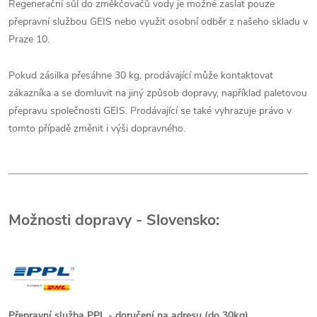
Regenerační sůl do změkčovačů vody je možné zaslat pouze
přepravní službou GEIS nebo využit osobní odběr z našeho skladu v
Praze 10.
Pokud zásilka přesáhne 30 kg, prodávající může kontaktovat
zákazníka a se domluvit na jiný způsob dopravy, například paletovou
přepravu společnosti GEIS. Prodávající se také vyhrazuje právo v
tomto případě změnit i výši dopravného.
Možnosti dopravy - Slovensko:
Přepravní služba PPL - doručení na adresu (do 30kg)