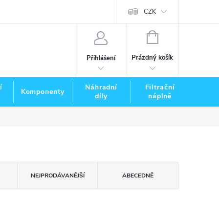
CZK
NÁKUPNÍ
KOŠÍK
Prázdný košík
Přihlášení
í
Náhradní
Filtrační
Komponenty
Zna
díly
náplně
NEJPRODÁVANĚJŠÍ
ABECEDNĚ