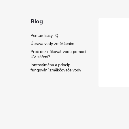
ý
p
Blog
s
Pentair Easy-iQ
Úprava vody změkčením
u
Proč dezinfikovat vodu pomocí
UV záření?
Iontovýměna a princip
fungování změkčovače vody