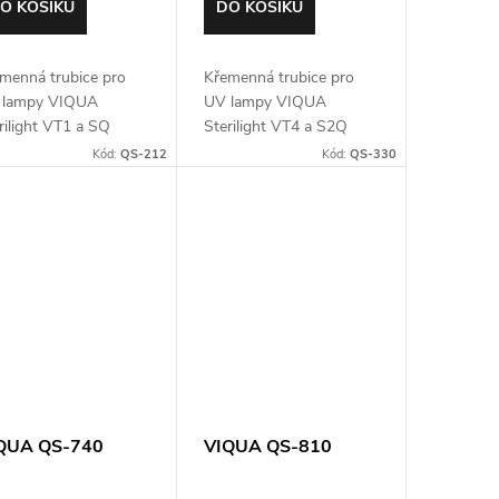
O KOŠÍKU
DO KOŠÍKU
menná trubice pro
Křemenná trubice pro
 lampy VIQUA
UV lampy VIQUA
rilight VT1 a SQ
Sterilight VT4 a S2Q
Kód:
QS-212
Kód:
QS-330
QUA QS-740
VIQUA QS-810