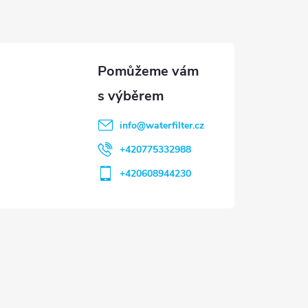
info
@
waterfilter.cz
+420775332988
+420608944230