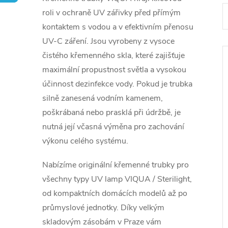
roli v ochraně UV zářivky před přímým
kontaktem s vodou a v efektivním přenosu
UV-C záření. Jsou vyrobeny z vysoce
čistého křemenného skla, které zajišťuje
maximální propustnost světla a vysokou
í
účinnost dezinfekce vody. Pokud je trubka
silně zanesená vodním kamenem,
poškrábaná nebo prasklá při údržbě, je
i
nutná její včasná výměna pro zachování
výkonu celého systému.
Nabízíme originální křemenné trubky pro
všechny typy UV lamp VIQUA / Sterilight,
od kompaktních domácích modelů až po
průmyslové jednotky. Díky velkým
skladovým zásobám v Praze vám