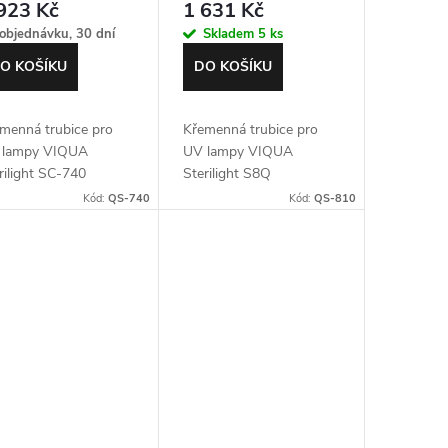
923 Kč
1 631 Kč
objednávku, 30 dní
Skladem
5 ks
O KOŠÍKU
DO KOŠÍKU
menná trubice pro
Křemenná trubice pro
 lampy VIQUA
UV lampy VIQUA
rilight SC-740
Sterilight S8Q
Kód:
QS-740
Kód:
QS-810