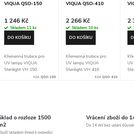
VIQUA QSO-150
VIQUA QSO-410
VI
1 246 Kč
2 266 Kč
2 
Skladem
11 ks
Skladem
10 ks
DO KOŠÍKU
DO KOŠÍKU
D
Křemenná trubice pro
Křemenná trubice pro
Kře
UV lampy VIQUA
UV lampy VIQUA
UV
Sterilight VH 150
Sterilight VH-410
Ste
Kód:
QSO-150
Kód:
QSO-410
O
v
Sklad o rozloze 1500
Vrácení zboží do 1
m2
Do 14 dní bez udání důvod
boží skladem ihned k expedici