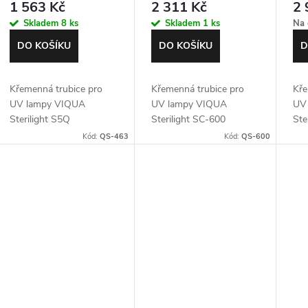
1 563 Kč
2 311 Kč
2 
Skladem
8 ks
Skladem
1 ks
Na 
DO KOŠÍKU
DO KOŠÍKU
D
Křemenná trubice pro
Křemenná trubice pro
Kře
UV lampy VIQUA
UV lampy VIQUA
UV
Sterilight S5Q
Sterilight SC-600
Ste
Kód:
QS-463
Kód:
QS-600