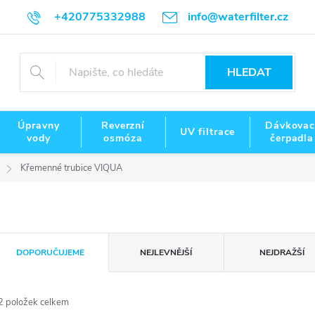
+420775332988
info@waterfilter.cz
HLEDAT
Úpravny
Reverzní
Dávkovac
UV filtrace
vody
osmóza
čerpadla
Křemenné trubice VIQUA
Ř
DOPORUČUJEME
NEJLEVNĚJŠÍ
NEJDRAŽŠÍ
a
2
položek celkem