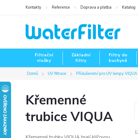
Přejít
Kontakty
Reference
Doprava a platba
Katalog
na
obsah
Filtrační
Základní
Filtry do
vložky
filtry
kuchyně
Domů
UV filtrace
Příslušenství pro UV lampy VIQUA
Křemenné
trubice VIQUA
1
Křemenné trubky VIQUA hrají klíčovou