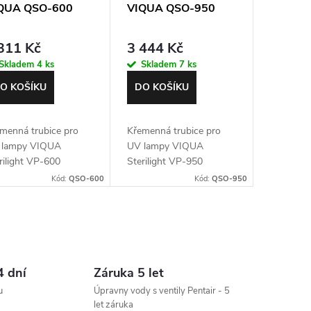
QUA QSO-600
VIQUA QSO-950
311 Kč
3 444 Kč
Skladem
4 ks
Skladem
7 ks
O KOŠÍKU
DO KOŠÍKU
menná trubice pro
Křemenná trubice pro
 lampy VIQUA
UV lampy VIQUA
rilight VP-600
Sterilight VP-950
Kód:
QSO-600
Kód:
QSO-950
4 dní
Záruka 5 let
u
Úpravny vody s ventily Pentair - 5
let záruka