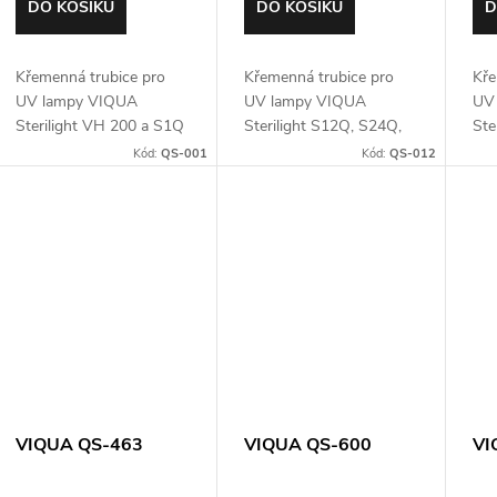
k
o
DO KOŠÍKU
DO KOŠÍKU
D
t
d
Křemenná trubice pro
Křemenná trubice pro
Kře
ů
UV lampy VIQUA
UV lampy VIQUA
UV
u
Sterilight VH 200 a S1Q
Sterilight S12Q, S24Q,
Ste
S40Q
Kód:
QS-001
Kód:
QS-012
k
t
ů
VIQUA QS-463
VIQUA QS-600
VI