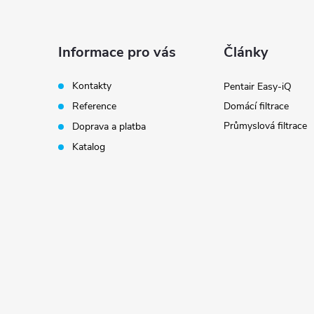
p
a
Informace pro vás
Články
i
t
Kontakty
Pentair Easy-iQ
Reference
Domácí filtrace
í
Průmyslová filtrace
Doprava a platba
Katalog