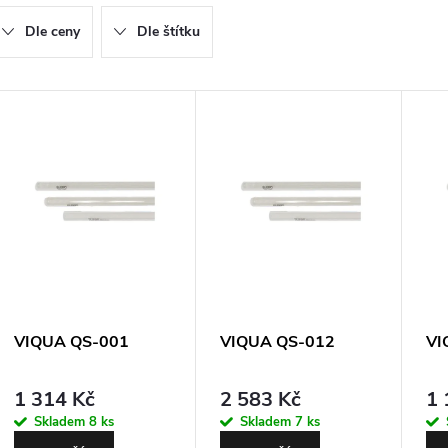
z
Dle ceny
Dle štítku
e
n
V
ý
p
p
r
o
s
d
VIQUA QS-001
VIQUA QS-012
VI
p
u
1 314 Kč
2 583 Kč
1 
r
Skladem
8 ks
Skladem
7 ks