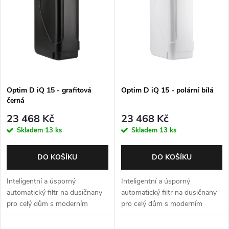
p
Abecedně
n
i
í
s
p
p
Optim D iQ 15 - grafitová
Optim D iQ 15 - polární bílá
r
černá
r
o
23 468 Kč
23 468 Kč
o
Skladem
13 ks
Skladem
13 ks
d
d
DO KOŠÍKU
DO KOŠÍKU
u
u
Inteligentní a úsporný
Inteligentní a úsporný
k
automatický filtr na dusičnany
automatický filtr na dusičnany
pro celý dům s moderním
pro celý dům s moderním
k
řídícím ventilem Autotrol 255
řídícím ventilem Autotrol 255
t
Easy iQ. Max. průtok 0,9 m3/h.
Easy iQ. Max. průtok 0,9 m3/h.