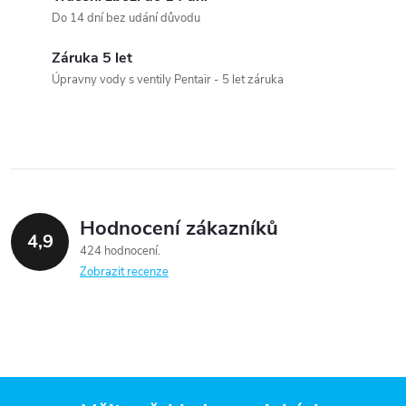
a
Do 14 dní bez udání důvodu
c
Záruka 5 let
Úpravny vody s ventily Pentair - 5 let záruka
í
p
r
v
Hodnocení zákazníků
k
4,9
424 hodnocení
y
Zobrazit recenze
v
ý
p