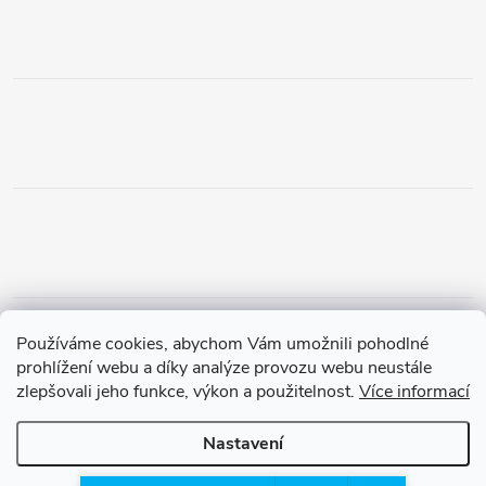
Obchodní podmínky
Podmínky vrácení peněz
Používáme cookies, abychom Vám umožnili pohodlné
Zásady ochrany osobních údajů
Doprava a platba
Tříletá záruka
prohlížení webu a díky analýze provozu webu neustále
zlepšovali jeho funkce, výkon a použitelnost.
Více informací
Nastavení