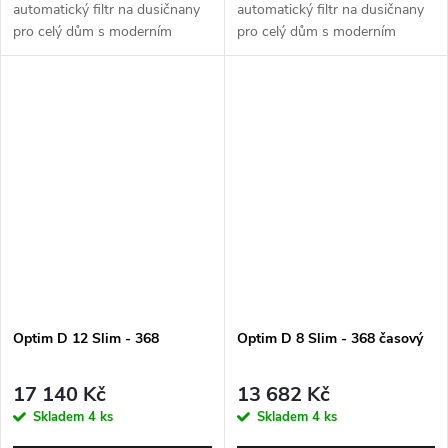
automatický filtr na dusičnany
automatický filtr na dusičnany
pro celý dům s moderním
pro celý dům s moderním
řídícím ventilem Autotrol 255
řídícím ventilem Autotrol 255
Easy iQ. Max. průtok 1,5 m3/h.
Easy iQ. Max. průtok 1,5 m3/h.
Barva - grafitová černá. Záruka
Barva - polární bílá. Záruka 5
5 let.
let.
Optim D 12 Slim - 368
Optim D 8 Slim - 368 časový
17 140 Kč
13 682 Kč
Skladem
4 ks
Skladem
4 ks