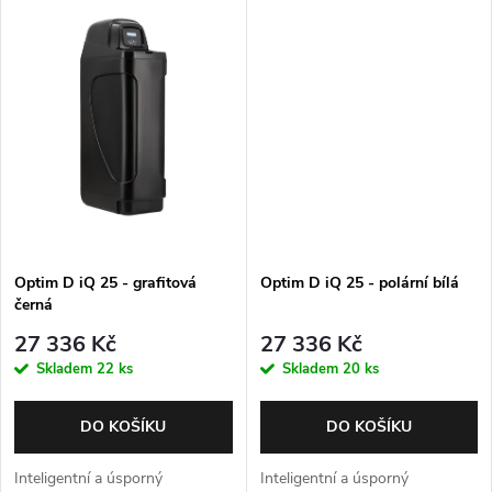
t
Barva - grafitová černá. Záruka
Barva - polární bílá. Záruka 5
ů
5 let.
let.
ů
Optim D iQ 25 - grafitová
Optim D iQ 25 - polární bílá
černá
27 336 Kč
27 336 Kč
Skladem
22 ks
Skladem
20 ks
DO KOŠÍKU
DO KOŠÍKU
Inteligentní a úsporný
Inteligentní a úsporný