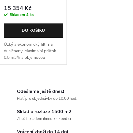
15 354 Kč
Skladem
4 ks
DO KOŠÍKU
Úzký a ekonomický filtr na
dusičnany. Maximální průtok
0,5 m3/h s objemovou
regeneraci
O
v
Odešleme ještě dnes!
Platí pro objednávky do 10:00 hod.
l
Sklad o rozloze 1500 m2
á
Zboží skladem ihned k expedici
d
Vrácení zboží do 14 dní