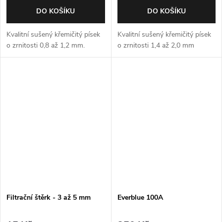
DO KOŠÍKU
DO KOŠÍKU
Kvalitní sušený křemičitý písek
Kvalitní sušený křemičitý písek
o zrnitosti 0,8 až 1,2 mm.
o zrnitosti 1,4 až 2,0 mm
Filtrační štěrk - 3 až 5 mm
Everblue 100A