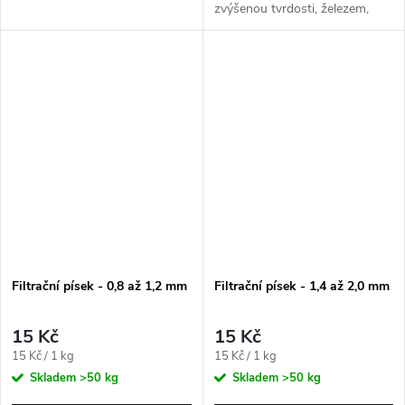
zvýšenou tvrdosti, železem,
manganem a amonnými ionty.
Filtrační písek - 0,8 až 1,2 mm
Filtrační písek - 1,4 až 2,0 mm
15 Kč
15 Kč
Měrná
Měrná
15 Kč / 1 kg
15 Kč / 1 kg
cena:
cena:
Skladem
>50 kg
Skladem
>50 kg