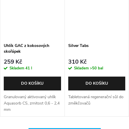
Uhlík GAC z kokosových
Silver Tabs
skořápek
259 Kč
310 Kč
Skladem
41 l
Skladem
>50 bal
DO KOŠÍKU
DO KOŠÍKU
Granulovaný aktivovaný uhlík
Tabletovaná regenerační sůl do
Aquasorb CS, zrnitost 0,6 - 2,4
změkčovačů
mm