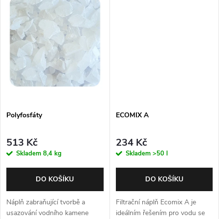
t
ů
ů
Polyfosfáty
ECOMIX A
513 Kč
234 Kč
Skladem
8,4 kg
Skladem
>50 l
DO KOŠÍKU
DO KOŠÍKU
Náplň zabraňující tvorbě a
Filtrační náplň Ecomix A je
usazování vodního kamene
ideálním řešením pro vodu se