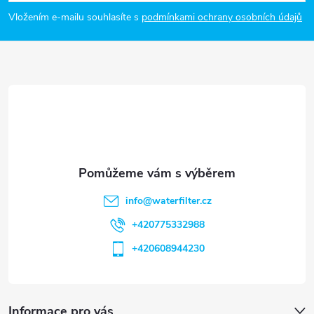
p
Vložením e-mailu souhlasíte s
podmínkami ochrany osobních údajů
a
t
í
info
@
waterfilter.cz
+420775332988
+420608944230
Informace pro vás