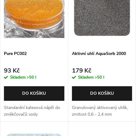
p
Abecedně
n
i
í
s
p
p
Pure PC002
Aktivní uhlí AquaSorb 2000
r
r
o
93 Kč
179 Kč
o
Skladem
>50 l
Skladem
>50 l
d
d
DO KOŠÍKU
DO KOŠÍKU
u
u
Standardní katexová náplň do
Granulovaný aktivovaný uhlík,
k
změkčovačů vody
zrnitost 0,6 - 2,4 mm
k
t