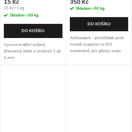
15 Kč
350 Kč
Měrná
15 Kč / 1 kg
Skladem
>50 kg
cena:
Skladem
>50 kg
DO KOŠÍKU
DO KOŠÍKU
Antiskalant - prostředek proti
tvorbě usazenin na RO
Vysoce kvalitní sušený
membráně, pro pitnou vodu
křemenný štěrk o zrnitosti 3 až
5 mm