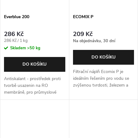
Everblue 200
ECOMIX P
286 Kč
209 Kč
Měrná
286 Kč / 1 kg
Na objednávku, 30 dní
cena:
Skladem
>50 kg
DO KOŠÍKU
DO KOŠÍKU
Filtrační náplň Ecomix P je
ideálním řešením pro vodu se
Antiskalant - prostředek proti
zvýšenou tvrdosti, železem a
tvorbě usazenin na RO
manganem.
membráně, pro průmyslové
použití