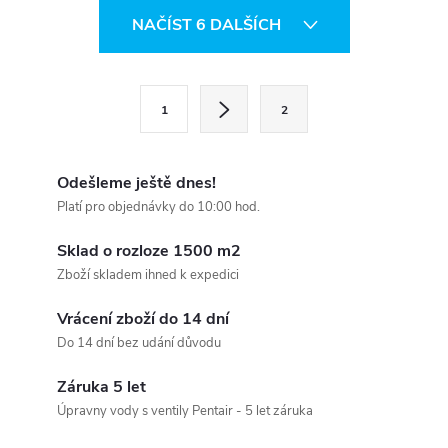
O
NAČÍST 6 DALŠÍCH
v
l
S
1
2
t
á
r
d
á
Odešleme ještě dnes!
a
n
Platí pro objednávky do 10:00 hod.
k
c
Sklad o rozloze 1500 m2
o
Zboží skladem ihned k expedici
í
v
á
Vrácení zboží do 14 dní
p
Do 14 dní bez udání důvodu
n
r
í
Záruka 5 let
v
Úpravny vody s ventily Pentair - 5 let záruka