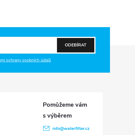
ODEBÍRAT
mi ochrany osobních údajů
info
@
waterfilter.cz