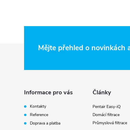
Z
Mějte přehled o novinkách
á
p
i
a
Informace pro vás
Články
t
Kontakty
Pentair Easy-iQ
Reference
Domácí filtrace
í
Průmyslová filtrace
Doprava a platba