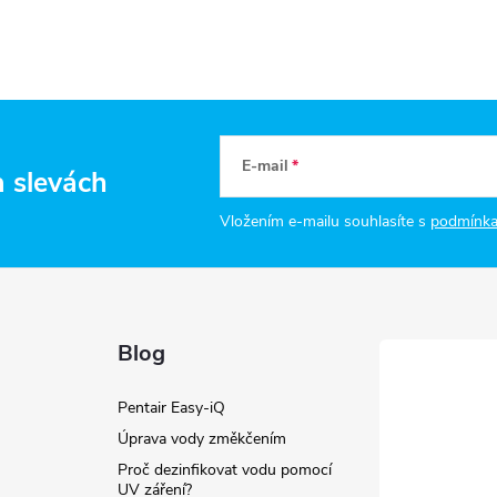
v
k
y
v
E-mail
a slevách
ý
Vložením e-mailu souhlasíte s
podmínka
p
s
Blog
u
Pentair Easy-iQ
Úprava vody změkčením
Proč dezinfikovat vodu pomocí
UV záření?