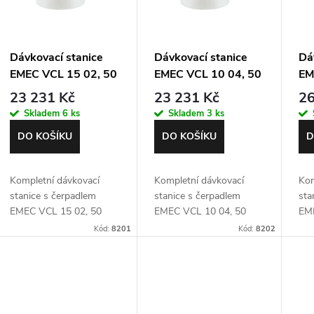
o
s
d
Dávkovací stanice
Dávkovací stanice
Dá
p
EMEC VCL 15 02, 50
EMEC VCL 10 04, 50
EM
litrů
litrů
lit
u
23 231 Kč
23 231 Kč
26
r
Skladem
6 ks
Skladem
3 ks
k
o
DO KOŠÍKU
DO KOŠÍKU
D
t
d
Kompletní dávkovací
Kompletní dávkovací
Kom
ů
stanice s čerpadlem
stanice s čerpadlem
sta
u
EMEC VCL 15 02, 50
EMEC VCL 10 04, 50
EME
litrů
litrů
litr
Kód:
8201
Kód:
8202
k
t