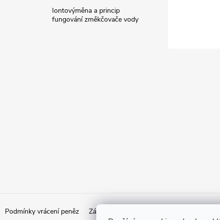
Iontovýměna a princip
fungování změkčovače vody
Podmínky vrácení peněz
Zásady ochrany osobních údajů
Doprava