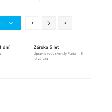
il
míchadlo
S
CH
1
4
t
r
á
4 dní
Záruka 5 let
n
u
Úpravny vody s ventily Pentair - 5
k
let záruka
o
v
á
n
í