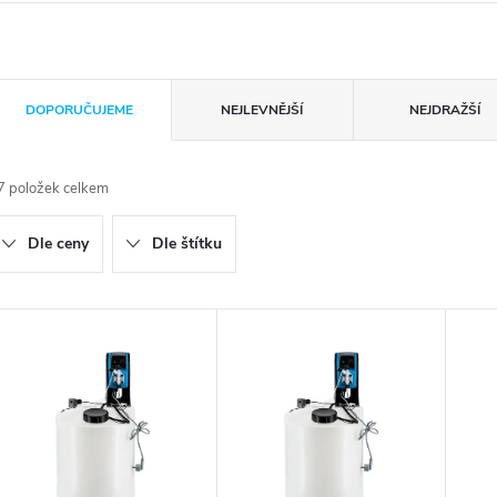
Ř
DOPORUČUJEME
NEJLEVNĚJŠÍ
NEJDRAŽŠÍ
a
7
položek celkem
z
Dle ceny
Dle štítku
e
n
V
ý
p
p
r