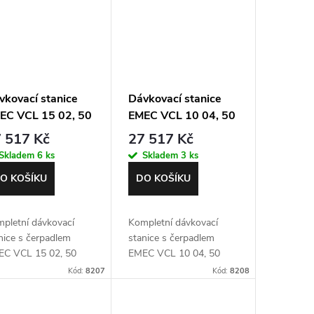
vkovací stanice
Dávkovací stanice
EC VCL 15 02, 50
EMEC VCL 10 04, 50
rů, MFKT ventil
litrů, MFKT ventil
 517 Kč
27 517 Kč
Skladem
6 ks
Skladem
3 ks
O KOŠÍKU
DO KOŠÍKU
pletní dávkovací
Kompletní dávkovací
nice s čerpadlem
stanice s čerpadlem
C VCL 15 02, 50
EMEC VCL 10 04, 50
rů a multifunkčním
litrů a multifunkčním
Kód:
8207
Kód:
8208
tilem
ventilem