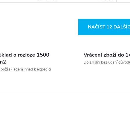
ventilem
ventil
vent
O
NAČÍST 12 DALŠÍ
v
Sklad o rozloze 1500
Vrácení zboží do 1
á
m2
Do 14 dní bez udání důvod
d
boží skladem ihned k expedici
a
c
p