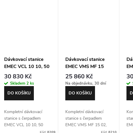
Dávkovací stanice
Dávkovací stanice
Dá
EMEC VCL 10 10, 50
EMEC VMS MF 15
EM
litrů, MFKT ventil
02, 50 litrů, MFKT
04,
30 830 Kč
25 860 Kč
30
ventil
ven
Skladem
2 ks
Na objednávku, 30 dní
DO KOŠÍKU
DO KOŠÍKU
D
Kompletní dávkovací
Kompletní dávkovací
Kom
stanice s čerpadlem
stanice s čerpadlem
sta
EMEC VCL 10 10, 50
EMEC VMS MF 15 02,
EM
litrů a multifunkčním
50 litrů a multifunkční
50 
Kód:
8209
Kód:
8210