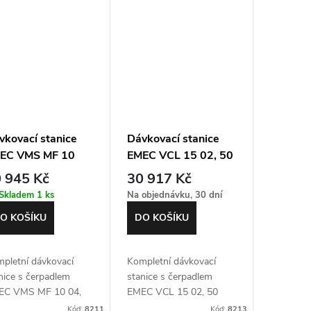
vkovací stanice
Dávkovací stanice
EC VMS MF 10
EMEC VCL 15 02, 50
 50 litrů, MFKT
litrů, MFKT ventil,
 945 Kč
30 917 Kč
til
míchadlo
Skladem
1 ks
Na objednávku, 30 dní
O KOŠÍKU
DO KOŠÍKU
pletní dávkovací
Kompletní dávkovací
nice s čerpadlem
stanice s čerpadlem
EC VMS MF 10 04,
EMEC VCL 15 02, 50
litrů a multifunkční
litrů, MFKT ventil,
Kód:
8211
Kód:
8213