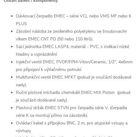
Obsah balení / komponenty:
Dávkovací čerpadlo EMEC – série VCL nebo VMS MF nebo K
PLUS
Zásobní nádoba ze zesíleného polyetylenu se šroubovacím
víkem EMEC CNT PD (50 nebo 110 litrů).
Sací jednotka EMEC LASP4, materiál - PVC, s indikací nízké
hladiny a vyprázdnění
Injekční ventil EMEC, PVDF/FPM-Viton/Ceramic, 1/2", 4x6mm
pro připojení k výtlačnému potrubí.
Multifunkční ventil EMEC MFKT (pokud je součástí dodávané
sady).
Ruční pístové míchadlo chemikálií EMEC MIX Piston (pokud
je součástí dodávané sady).
Plastový držák EMEC STVN pro čerpadla série V. (čerpadla
série K se montují přímo na zásobník).
Ovládací kabel s přípojkou BNC, 2 m, pro atypické vstupy a
výstupy