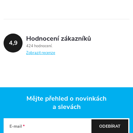
Hodnocení zákazníků
4,9
424 hodnocení
Zobrazit recenze
Mějte přehled o novinkách
a slevách
Z
á
E-mail
ODEBÍRAT