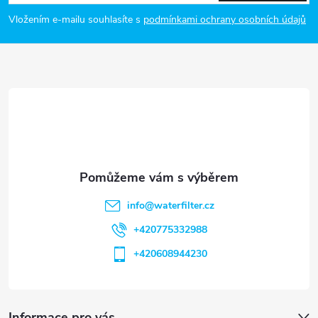
p
Vložením e-mailu souhlasíte s
podmínkami ochrany osobních údajů
a
t
í
info
@
waterfilter.cz
+420775332988
+420608944230
Informace pro vás