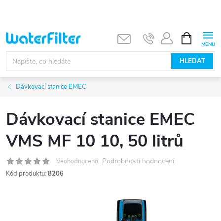
Přejít
na
obsah
NÁKUPNÍ
KOŠÍK
HLEDAT
Dávkovací stanice EMEC
Dávkovací stanice EMEC
VMS MF 10 10, 50 litrů
Podrobnosti hodnocení
Neohodnoceno
Kód produktu:
8206