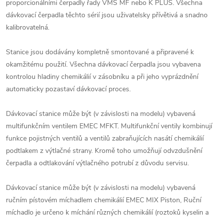
proporcionálními čerpadly řady VMS MF nebo K PLUS. Všechna
dávkovací čerpadla těchto sérií jsou uživatelsky přívětivá a snadno
kalibrovatelná.
Stanice jsou dodávány kompletně smontované a připravené k
okamžitému použití. Všechna dávkovací čerpadla jsou vybavena
kontrolou hladiny chemikálií v zásobníku a při jeho vyprázdnění
automaticky pozastaví dávkovací proces.
Dávkovací stanice může být (v závislosti na modelu) vybavená
multifunkčním ventilem EMEC MFKT. Multifunkční ventily kombinují
funkce pojistných ventilů a ventilů zabraňujících nasátí chemikálií
podtlakem z výtlačné strany. Kromě toho umožňují odvzdušnění
čerpadla a odtlakování výtlačného potrubí z důvodu servisu.
Dávkovací stanice může být (v závislosti na modelu) vybavená
ručním pístovém míchadlem chemikálií EMEC MIX Piston, Ruční
míchadlo je určeno k míchání různých chemikálií (roztoků kyselin a