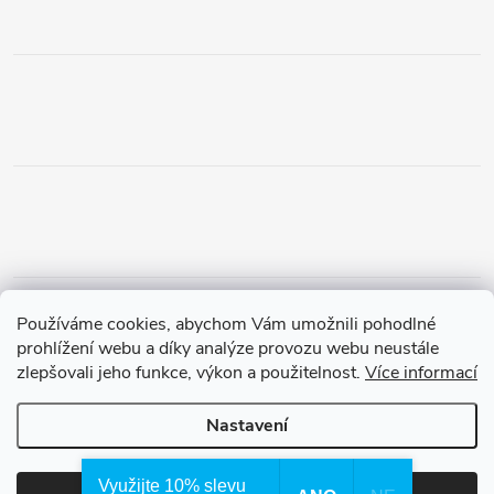
Obchodní podmínky
Podmínky vrácení peněz
Používáme cookies, abychom Vám umožnili pohodlné
Zásady ochrany osobních údajů
Doprava a platba
Tříletá záruka
prohlížení webu a díky analýze provozu webu neustále
zlepšovali jeho funkce, výkon a použitelnost.
Více informací
Nastavení
Copyright 2026
Waterfilter.cz
. Všechna práva vyhrazena.
Využijte 10% slevu