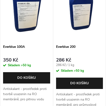
e
p
Abecedně
n
i
í
s
p
p
Everblue 100A
Everblue 200
r
r
o
350 Kč
286 Kč
o
Měrná
286 Kč / 1 kg
Skladem
>50 kg
cena:
d
Skladem
>50 kg
d
DO KOŠÍKU
u
DO KOŠÍKU
u
Antiskalant - prostředek proti
k
tvorbě usazenin na RO
Antiskalant - prostředek proti
membráně, pro pitnou vodu
k
tvorbě usazenin na RO
membráně, pro průmyslové