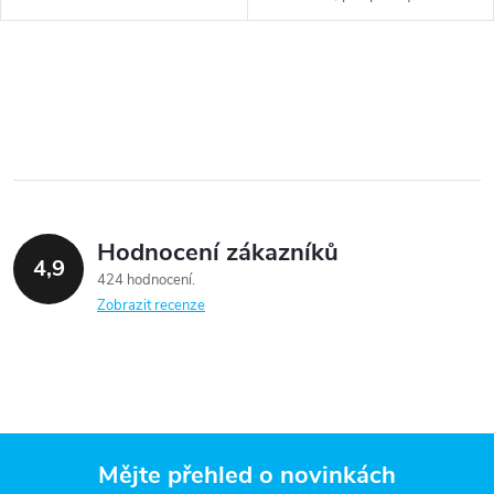
t
použití
t
ů
O
ů
v
l
á
Hodnocení zákazníků
d
4,9
424 hodnocení
a
Zobrazit recenze
c
í
p
Mějte přehled o novinkách
r