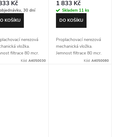
833 Kč
1 833 Kč
objednávku, 30 dní
Skladem
11 ks
O KOŠÍKU
DO KOŠÍKU
plachovací nerezová
Proplachovací nerezová
hanická vložka.
mechanická vložka.
nost filtrace 80 mcr.
Jemnost filtrace 80 mcr.
 10" filtry typu SL s
Pro 10" filtry typu SL s
Kód:
A4050030
Kód:
A4050080
pojením 3/4 až 1"
připojením 5/4 až 6/4"