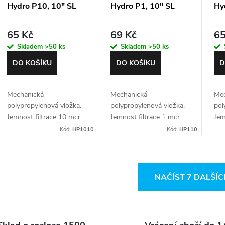
Hydro P10, 10" SL
Hydro P1, 10" SL
Hy
65 Kč
69 Kč
65
Skladem
>50 ks
Skladem
>50 ks
DO KOŠÍKU
DO KOŠÍKU
D
Mechanická
Mechanická
Mec
polypropylenová vložka.
polypropylenová vložka.
pol
Jemnost filtrace 10 mcr.
Jemnost filtrace 1 mcr.
Jem
Pro 10" filtry typu SL
Pro 10" filtry typu SL
Pro
Kód:
HP1010
Kód:
HP110
O
NAČÍST 7 DALŠÍ
v