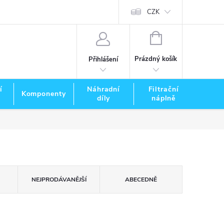
CZK
NÁKUPNÍ
KOŠÍK
Prázdný košík
Přihlášení
í
Náhradní
Filtrační
Komponenty
Zna
díly
náplně
NEJPRODÁVANĚJŠÍ
ABECEDNĚ