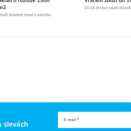
Sklad o rozloze 1500
Vrácení zboží do 1
á
m2
Do 14 dní bez udání důvod
d
boží skladem ihned k expedici
a
c
p
v
k
y
v
E-mail
a slevách