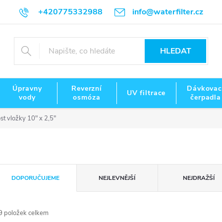
+420775332988
info@waterfilter.cz
HLEDAT
Úpravny
Reverzní
Dávkovac
UV filtrace
vody
osmóza
čerpadla
st vložky 10" x 2,5"
Ř
DOPORUČUJEME
NEJLEVNĚJŠÍ
NEJDRAŽŠÍ
a
9
položek celkem