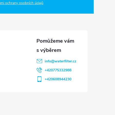
mi ochrany osobních údajů
info
@
waterfilter.cz
+420775332988
+420608944230