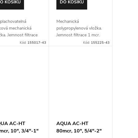
O KOŠÍKU
DO KOŠÍKU
plachovatelná
Mechanická
tková mechanická
polypropylenová vložka.
žka. Jemnost filtrace
Jemnost filtrace 1 mcr.
mcr. Pro 10" filtry
Pro 10" filtry typu SL
Kód:
155017-43
Kód:
155225-43
u SL
UA AC-HT
AQUA AC-HT
mcr, 10", 3/4"-1"
80mcr, 10", 5/4"-2"