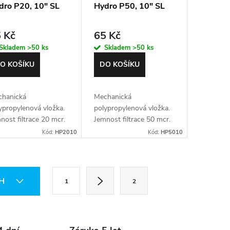
dro P20, 10" SL
Hydro P50, 10" SL
 Kč
65 Kč
Skladem
>50 ks
Skladem
>50 ks
O KOŠÍKU
DO KOŠÍKU
hanická
Mechanická
ypropylenová vložka.
polypropylenová vložka.
nost filtrace 20 mcr.
Jemnost filtrace 50 mcr.
 10" filtry typu SL
Pro 10" filtry typu SL
Kód:
HP2010
Kód:
HP5010
S
CH
1
2
t
r
á