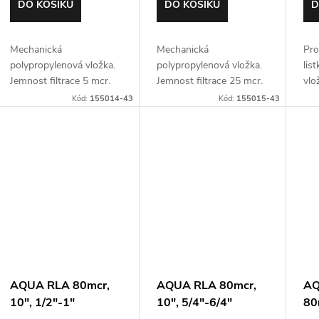
k
o
DO KOŠÍKU
DO KOŠÍKU
D
t
d
Mechanická
Mechanická
Pro
ů
polypropylenová vložka.
polypropylenová vložka.
lis
u
Jemnost filtrace 5 mcr.
Jemnost filtrace 25 mcr.
vlo
Pro 10" filtry typu SL
Pro 10" filtry typu SL
30 
Kód:
155014-43
Kód:
155015-43
k
typ
t
ů
AQUA RLA 80mcr,
AQUA RLA 80mcr,
AQ
10", 1/2"-1"
10", 5/4"-6/4"
80