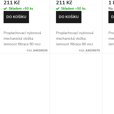
211 Kč
211 Kč
1 
Skladem
>50 ks
Skladem
>50 ks
Na 
DO KOŠÍKU
DO KOŠÍKU
D
Proplachovací nylonová
Proplachovací nylonová
Pro
mechanická vložka.
mechanická vložka.
mec
Jemnost filtrace 80 mcr.
Jemnost filtrace 80 mcr.
Jem
Pro 10" filtry typu SL s
Pro 10" filtry typu SL s
Pro
Kód:
A4030030
Kód:
A4030070
připojením 1/2 až 1"
připojením 5/4" až 6/4"
při