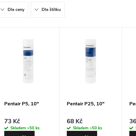
z
Dle ceny
Dle štítku
e
n
V
ý
p
p
r
o
s
d
Pentair P5, 10"
Pentair P25, 10"
Pe
p
u
73 Kč
68 Kč
36
r
Skladem
>50 ks
Skladem
>50 ks