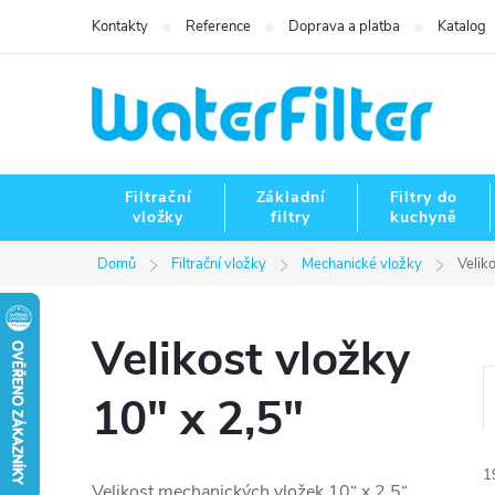
Přejít
Kontakty
Reference
Doprava a platba
Katalog
na
obsah
Filtrační
Základní
Filtry do
vložky
filtry
kuchyně
Domů
Filtrační vložky
Mechanické vložky
Veliko
Velikost vložky
10" x 2,5"
1
Velikost mechanických vložek 10“ x 2,5“