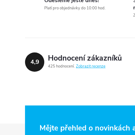
Odešleme ještě dnes!
Platí pro objednávky do 10:00 hod.
Z
í
Hodnocení zákazníků
4,9
425 hodnocení
Zobrazit recenze
r
Z
Mějte přehled o novinkách