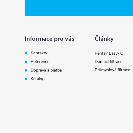
á
p
i
a
Informace pro vás
Články
t
Kontakty
Pentair Easy-iQ
Reference
Domácí filtrace
í
Průmyslová filtrace
Doprava a platba
Katalog