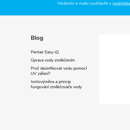
ý
Vložením e-mailu souhlasíte s
podmínka
p
s
Blog
u
Pentair Easy-iQ
Úprava vody změkčením
Proč dezinfikovat vodu pomocí
UV záření?
Iontovýměna a princip
fungování změkčovače vody