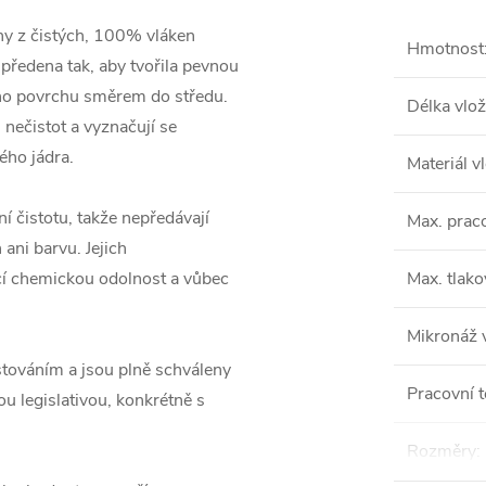
eny z čistých, 100% vláken
Hmotnost
předena tak, aby tvořila pevnou
ího povrchu směrem do středu.
Délka vlož
 nečistot a vyznačují se
ého jádra.
Materiál v
 čistotu, takže nepředávají
Max. praco
ani barvu. Jejich
ící chemickou odolnost a vůbec
Max. tlako
Mikronáž 
estováním a jsou plně schváleny
Pracovní t
u legislativou, konkrétně s
Rozměry
: