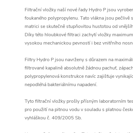
Filtrační vložky naší nové řady Hydro P jsou vyrob
foukaného polypropylenu. Tato vlákna jsou pečlivě s
matrici se skutečně stupňovitou hustotou od vnějš
Díky této hloubkové filtraci zachytí vložky maximum
vysokou mechanickou pevností i bez vnitřního nosn
Filtry Hydro P jsou navrženy s důrazem na maximální
filtrované kapalině absolutně žádnou pachuť, zápach 
polypropylenová konstrukce navíc zajišťuje vynikaj
nepodléhá bakteriálnímu napadení.
Tyto filtrační vložky prošly přísným laboratorním t
pro použití na pitnou vodu v souladu s platnou česko
vyhláškou č. 409/2005 Sb.