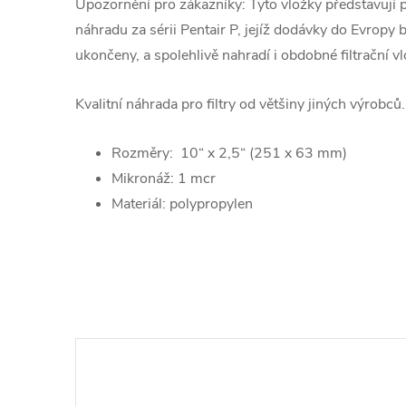
Upozornění pro zákazníky: Tyto vložky představují
náhradu za sérii Pentair P, jejíž dodávky do Evropy
ukončeny, a spolehlivě nahradí i obdobné filtrační v
Kvalitní náhrada pro filtry od většiny jiných výrobců.
Rozměry: 10“ x 2,5“ (251 x 63 mm)
Mikronáž: 1 mcr
Materiál: polypropylen