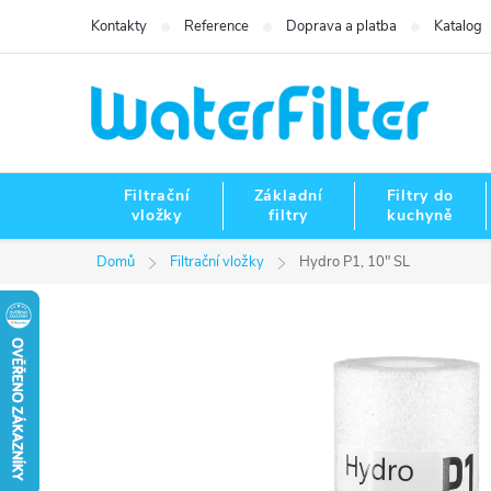
Přejít
Kontakty
Reference
Doprava a platba
Katalog
na
obsah
Filtrační
Základní
Filtry do
vložky
filtry
kuchyně
Domů
Filtrační vložky
Hydro P1, 10" SL