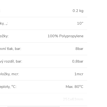
:
0.2 kg
ky, „
:
10"
ložky
:
100% Polypropylene
vní tlak, bar
:
8bar
vý rozdíl, bar
:
0,8bar
vložky, mcr
:
1mcr
eploty, °C
:
Max. 80°C
251x63mm