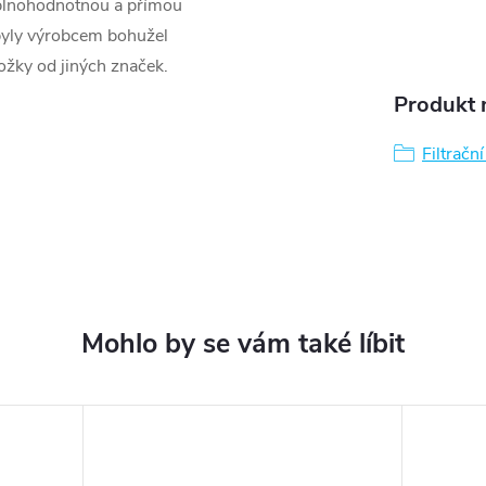
 plnohodnotnou a přímou
 byly výrobcem bohužel
ložky od jiných značek.
Produkt n
Filtračn