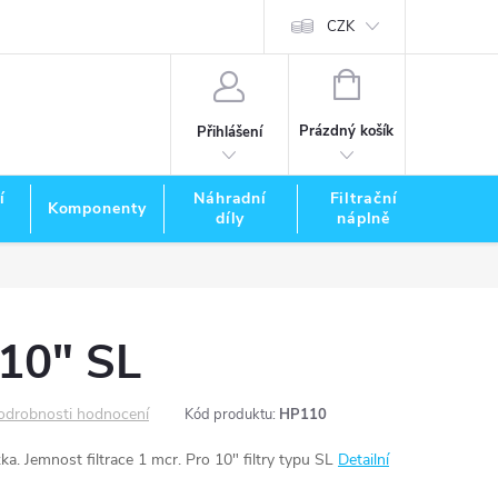
CZK
NÁKUPNÍ
KOŠÍK
Prázdný košík
Přihlášení
í
Náhradní
Filtrační
Komponenty
Zna
díly
náplně
 10" SL
odrobnosti hodnocení
Kód produktu:
HP110
a. Jemnost filtrace 1 mcr. Pro 10" filtry typu SL
Detailní