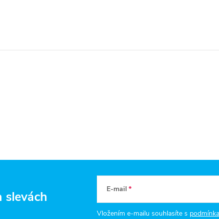
E-mail
a slevách
Vložením e-mailu souhlasíte s
podmínka