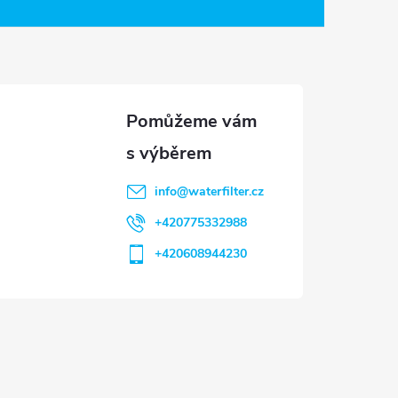
info
@
waterfilter.cz
+420775332988
+420608944230