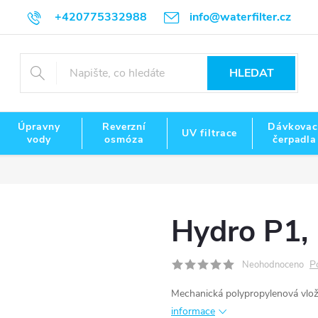
+420775332988
info@waterfilter.cz
HLEDAT
Úpravny
Reverzní
Dávkovac
UV filtrace
vody
osmóza
čerpadla
Hydro P1,
P
Neohodnoceno
Mechanická polypropylenová vložk
informace