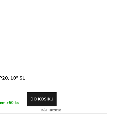
P20, 10" SL
DO KOŠÍKU
dem
>50 ks
Kód:
HP2010