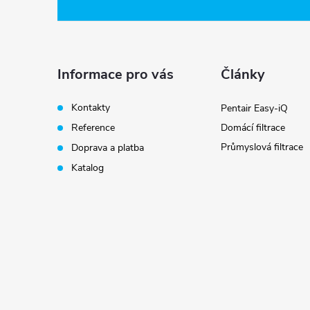
á
p
a
Informace pro vás
Články
t
Kontakty
Pentair Easy-iQ
Reference
Domácí filtrace
í
Průmyslová filtrace
Doprava a platba
Katalog