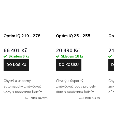
ů
Optim iQ 210 - 278
Optim iQ 25 - 255
Op
66 401 Kč
20 490 Kč
21
Skladem
6 ks
Skladem
18 ks
DO KOŠÍKU
DO KOŠÍKU
D
Chytrý a úsporný
Chytrý a úsporný
Chy
automatický změkčovač
změkčovač vody pro celý
změ
vody s moderním řídícím
dům s moderním řídícím
dům
ventilem Autotrol 278
ventilem Autotrol 255
ven
Kód:
OPI210-278
Kód:
OPI25-255
Easy iQ. Nom. průtok 5,7
Easy iQ. Max. průtok 2,1
Eas
m3/h. Záruka 5 let.
m3/h. Záruka 5 let.
m3/