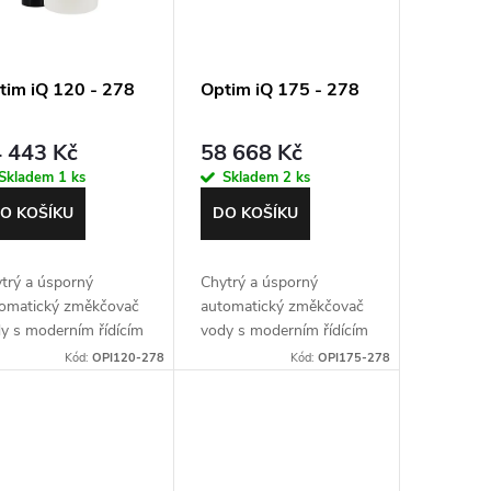
tim iQ 120 - 278
Optim iQ 175 - 278
 443 Kč
58 668 Kč
Skladem
1 ks
Skladem
2 ks
O KOŠÍKU
DO KOŠÍKU
trý a úsporný
Chytrý a úsporný
omatický změkčovač
automatický změkčovač
y s moderním řídícím
vody s moderním řídícím
tilem Autotrol 278
ventilem Autotrol 278
Kód:
OPI120-278
Kód:
OPI175-278
y iQ. Nom. průtok 4,8
Easy iQ. Nom. průtok 5,7
h. Záruka 5 let.
m3/h. Záruka 5 let.