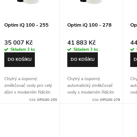
o
s
d
Optim iQ 100 - 255
Optim iQ 100 - 278
Op
p
u
35 007 Kč
41 883 Kč
44
r
Skladem
3 ks
Skladem
3 ks
k
o
DO KOŠÍKU
DO KOŠÍKU
D
t
d
Chytrý a úsporný
Chytrý a úsporný
Chy
ů
změkčovač vody pro celý
automatický změkčovač
aut
u
dům s moderním řídícím
vody s moderním řídícím
vod
ventilem Autotrol 255
ventilem Autotrol 278
ven
Kód:
OPI100-255
Kód:
OPI100-278
k
Easy iQ. Max. průtok 3,5
Easy iQ. Nom. průtok 4
Eas
m3/h. Záruka 5 let.
m3/h. Záruka 5 let.
m3/
t