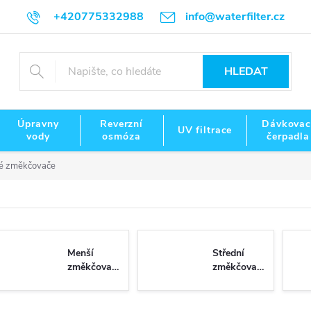
+420775332988
info@waterfilter.cz
HLEDAT
Úpravny
Reverzní
Dávkovac
UV filtrace
vody
osmóza
čerpadla
ké změkčovače
Menší
Střední
změkčovače
změkčovače