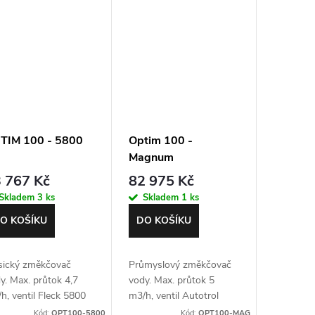
TIM 100 - 5800
Optim 100 -
Magnum
 767 Kč
82 975 Kč
Skladem
3 ks
Skladem
1 ks
O KOŠÍKU
DO KOŠÍKU
sický změkčovač
Průmyslový změkčovač
y. Max. průtok 4,7
vody. Max. průtok 5
h, ventil Fleck 5800
m3/h, ventil Autotrol
 s objemovou
Magnum s objemovou
Kód:
OPT100-5800
Kód:
OPT100-MAG