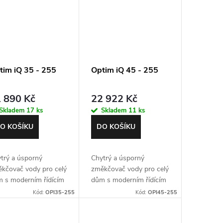
tim iQ 35 - 255
Optim iQ 45 - 255
 890 Kč
22 922 Kč
Skladem
17 ks
Skladem
11 ks
O KOŠÍKU
DO KOŠÍKU
trý a úsporný
Chytrý a úsporný
kčovač vody pro celý
změkčovač vody pro celý
 s moderním řídícím
dům s moderním řídícím
tilem Autotrol 255
ventilem Autotrol 255
Kód:
OPI35-255
Kód:
OPI45-255
y iQ. Max. průtok 2,3
Easy iQ. Max. průtok 2,7
h. Záruka 5 let.
m3/h. Záruka 5 let.