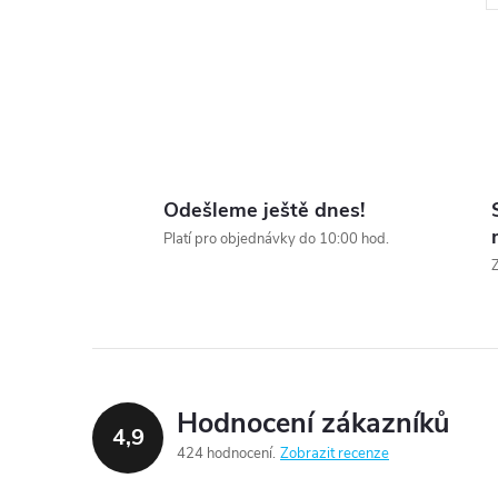
l
Odešleme ještě dnes!
Platí pro objednávky do 10:00 hod.
Z
í
Hodnocení zákazníků
4,9
424 hodnocení
Zobrazit recenze
r