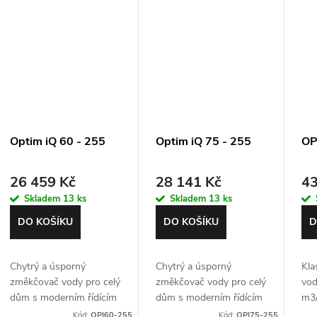
Optim iQ 60 - 255
Optim iQ 75 - 255
OP
26 459 Kč
28 141 Kč
43
Skladem
13 ks
Skladem
13 ks
DO KOŠÍKU
DO KOŠÍKU
D
Chytrý a úsporný
Chytrý a úsporný
Kla
změkčovač vody pro celý
změkčovač vody pro celý
vod
dům s moderním řídícím
dům s moderním řídícím
m3/
ventilem Autotrol 255
ventilem Autotrol 255
SXT
Kód:
OPI60-255
Kód:
OPI75-255