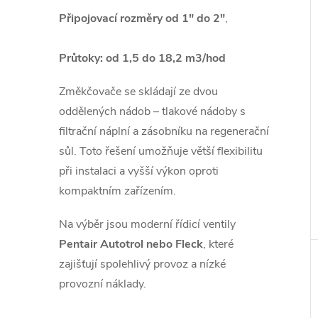
i
Připojovací rozměry od 1" do 2"
,
Průtoky: od 1,5 do 18,2 m3/hod
Změkčovače se skládají ze dvou
oddělených nádob – tlakové nádoby s
filtrační náplní a zásobníku na regenerační
sůl. Toto řešení umožňuje větší flexibilitu
při instalaci a vyšší výkon oproti
kompaktním zařízením.
Na výběr jsou moderní řídicí ventily
Pentair Autotrol nebo Fleck
, které
zajišťují spolehlivý provoz a nízké
provozní náklady.