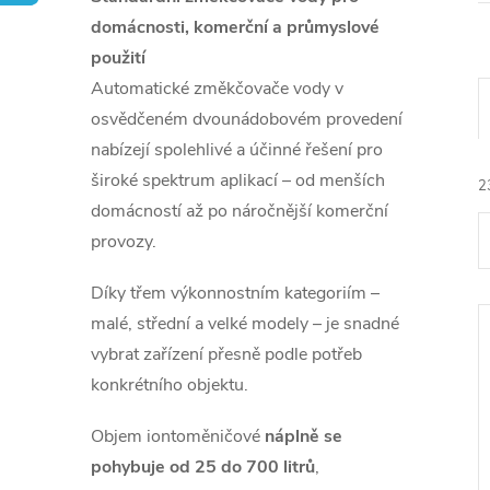
domácnosti, komerční a průmyslové
použití
Automatické změkčovače vody v
osvědčeném dvounádobovém provedení
nabízejí spolehlivé a účinné řešení pro
široké spektrum aplikací – od menších
2
domácností až po náročnější komerční
provozy.
Díky třem výkonnostním kategoriím –
malé, střední a velké modely – je snadné
vybrat zařízení přesně podle potřeb
í
konkrétního objektu.
Objem iontoměničové
náplně se
pohybuje od 25 do 700 litrů
,