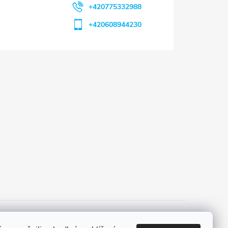
+420775332988
+420608944230
 a platba
Tříletá záruka