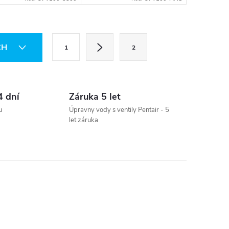
eneraci.
regeneraci.
S
CH
1
2
t
r
á
4 dní
Záruka 5 let
n
u
Úpravny vody s ventily Pentair - 5
k
let záruka
o
v
á
n
í