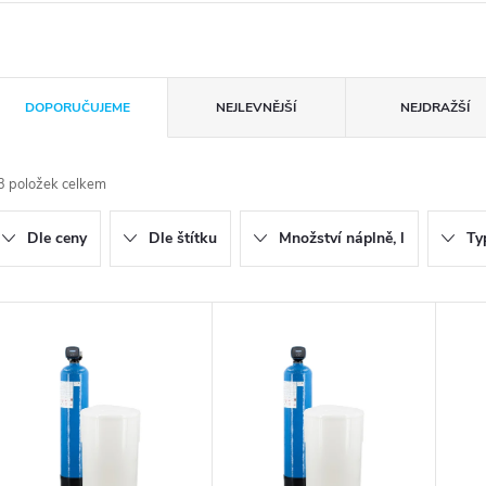
Ř
DOPORUČUJEME
NEJLEVNĚJŠÍ
NEJDRAŽŠÍ
a
3
položek celkem
z
Dle ceny
Dle štítku
Množství náplně, l
Ty
e
n
V
ý
p
p
r