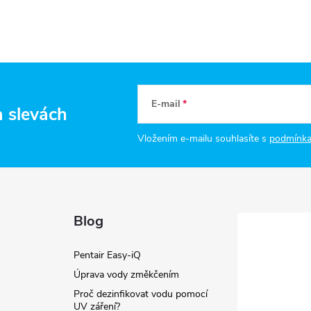
v
k
y
v
E-mail
a slevách
ý
Vložením e-mailu souhlasíte s
podmínka
p
s
Blog
u
Pentair Easy-iQ
Úprava vody změkčením
Proč dezinfikovat vodu pomocí
UV záření?