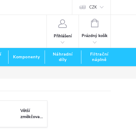
CZK
NÁKUPNÍ
KOŠÍK
Prázdný košík
Přihlášení
í
Náhradní
Filtrační
Komponenty
Zna
díly
náplně
Větší
změkčovače