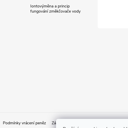
Iontovýměna a princip
fungování změkčovače vody
Podmínky vrácení peněz
Zásady ochrany osobních údajů
Doprava