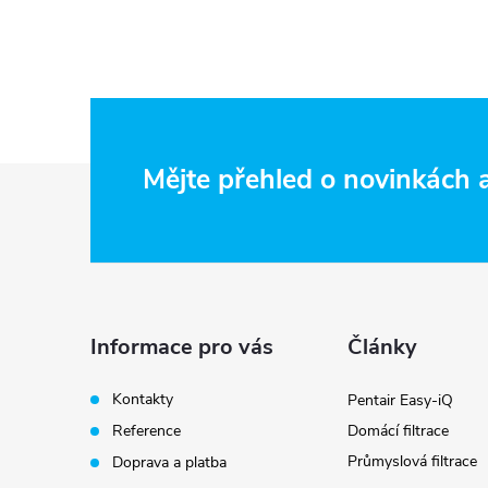
Z
Mějte přehled o novinkách
á
p
i
a
Informace pro vás
Články
t
Kontakty
Pentair Easy-iQ
Reference
Domácí filtrace
í
Průmyslová filtrace
Doprava a platba