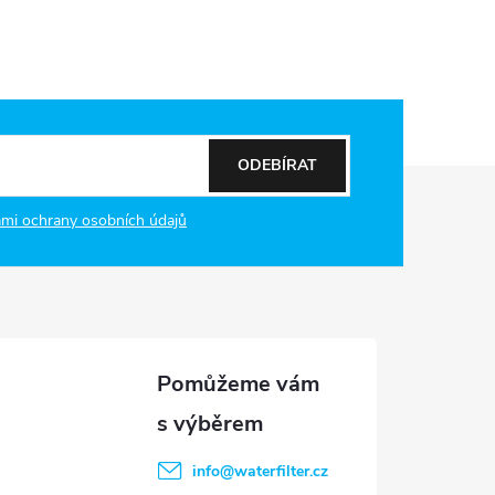
ODEBÍRAT
mi ochrany osobních údajů
info
@
waterfilter.cz