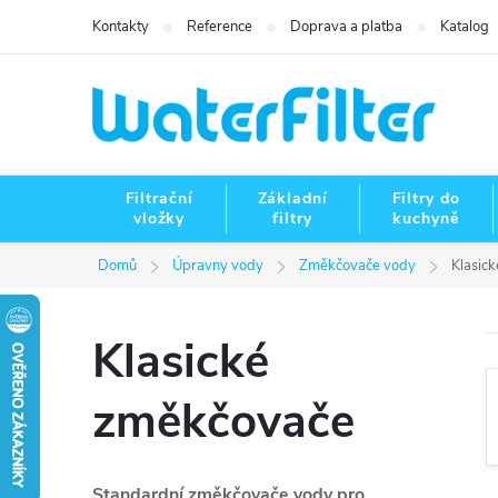
Přejít
Kontakty
Reference
Doprava a platba
Katalog
na
obsah
Filtrační
Základní
Filtry do
vložky
filtry
kuchyně
Domů
Úpravny vody
Změkčovače vody
Klasic
Klasické
změkčovače
Standardní změkčovače vody pro