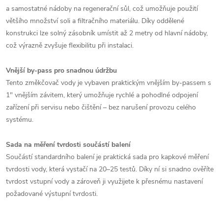
a samostatné nádoby na regenerační sůl, což umožňuje použití
většího množství soli a filtračního materiálu. Díky oddělené
konstrukci lze solný zásobník umístit až 2 metry od hlavní nádoby,
což výrazně zvyšuje flexibilitu při instalaci.
Vnější by-pass pro snadnou údržbu
Tento změkčovač vody je vybaven praktickým vnějším by-passem s
1" vnějším závitem, který umožňuje rychlé a pohodlné odpojení
zařízení při servisu nebo čištění – bez narušení provozu celého
systému.
Sada na měření tvrdosti součástí balení
Součástí standardního balení je praktická sada pro kapkové měření
tvrdosti vody, která vystačí na 20–25 testů. Díky ní si snadno ověříte
tvrdost vstupní vody a zároveň ji využijete k přesnému nastavení
požadované výstupní tvrdosti.