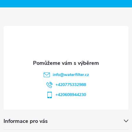
a
t
í
info
@
waterfilter.cz
+420775332988
+420608944230
Informace pro vás