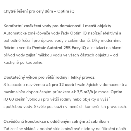
Chytré řešení pro celý dům – Optim iQ
Komfortní změkčení vody pro domácnosti i menší objekty
Automatické změkčovače vody řady Optim iQ nabízejí efektivní a
pohodlné řešení pro úpravu vody v celém domě. Díky modernímu
řídicímu ventilu
Pentair Autotrol 255 Easy iQ
a instalaci na hlavní
přívod vody zajistí měkkou vodu ve všech částech objektu – od
kuchyně po koupelnu.
Dostatečný výkon pro větší rodiny i lehký provoz
S kapacitou navrženou
až pro 12 osob
trvale žijících v domácnosti a
maximálním doporučeným průtokem
až 3,5 m3/h
je model
Optim
iQ 60
ideální volbou i pro větší rodiny nebo objekty s vyšší
spotřebou vody. Skvěle poslouží i v menších komerčních provozech.
Osvědčená konstrukce s odděleným solným zásobníkem
Zařízení se skládá z odolné sklolaminátové nádoby na filtrační náplň