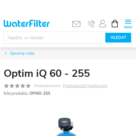
Přejít
na
obsah
NÁKUPNÍ
KOŠÍK
HLEDAT
Úpravny vody
Optim iQ 60 - 255
Podrobnosti hodnocení
Neohodnoceno
Kód produktu:
OPI60-255