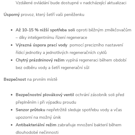
Vzdálené ovládání bude dostupné v nadcházející aktualizaci
Úsporný
provoz, který šetří vaši peněženku
Až 10-15 % nižší spotřeba soli
oproti běžným změkčovačům
– díky inteligentnímu řízení regenerace
Výrazná úspora prací vody
pomocí precizního nastavení
řídicí jednotky a jednotlivých regeneračních cyklů
Chytrý prázdninový režim
vypíná regeneraci během období
bez odběru vody a šetří regenerační sůl
Bezpečnost
na prvním místě
Bezpečnostní plovákový ventil
ochrání zásobník soli před
přeplněním i při výpadku proudu
Senzor průtoku
nepřetržitě sleduje spotřebu vody a včas
upozorní na možný únik
Antibakteriální režim
zabraňuje množení bakterií během
dlouhodobé nečinnosti