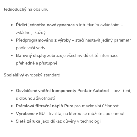
Jednoduchý
na obsluhu
Řídicí jednotka nové generace
s intuitivním ovládáním –
zvládne ji každý
Předprogramováno z výroby
– stačí nastavit jediný parametr
podle vaší vody
Barevný displej
zobrazuje všechny důležité informace
přehledně a přístupně
Spolehlivý
evropský standard
Osvědčené vnitřní komponenty Pentair Autotrol
– bez tření,
s dlouhou životností
Prémiová filtrační náplň Pure
pro maximální účinnost
Vyrobeno v EU
– kvalita, na kterou se můžete spolehnout
5letá záruka
jako důkaz důvěry v technologii