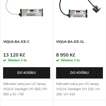
p
Abecedně
n
i
í
s
p
p
VIQUA BA-ICE-C
VIQUA BA-ICE-CL
r
r
o
13 120 Kč
8 950 Kč
o
Skladem
2 ks
Skladem
2 ks
d
d
DO KOŠÍKU
DO KOŠÍKU
u
u
Náhradní zdroj pro UV lampy
Náhradní zdroj pro UV lampy
k
VIQUA Sterilight VP-600, VP-
VIQUA Sterilight VH 150, VH
950 a SC-740
200, VH 410
k
t