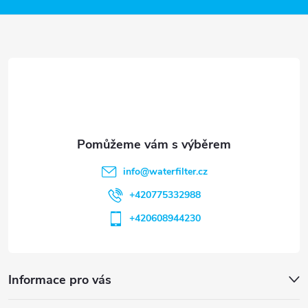
a
t
í
info
@
waterfilter.cz
+420775332988
+420608944230
Informace pro vás