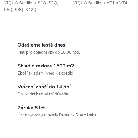
VIQUA Sterilight S1Q, S2Q,
VIQUA Sterilight VT1 a VT4
S5Q, S8Q, S12Q
O
v
Odešleme ještě dnes!
Platí pro objednávky do 10:00 hod.
l
Sklad o rozloze 1500 m2
á
Zboží skladem ihned k expedici
d
Vrácení zboží do 14 dní
a
Do 14 dní bez udání důvodu
c
Záruka 5 let
Úpravny vody s ventily Pentair - 5 let záruka
í
p