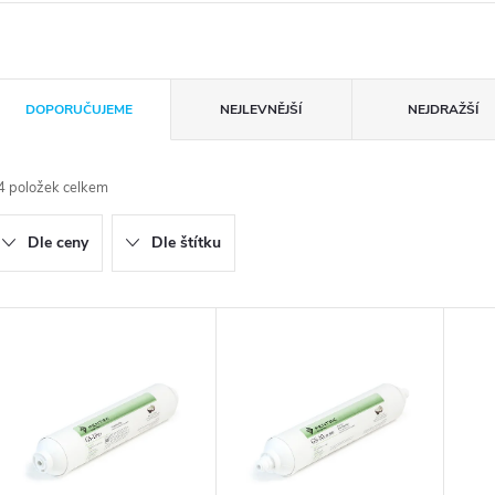
Ř
DOPORUČUJEME
NEJLEVNĚJŠÍ
NEJDRAŽŠÍ
a
4
položek celkem
z
Dle ceny
Dle štítku
e
n
V
ý
p
p
r