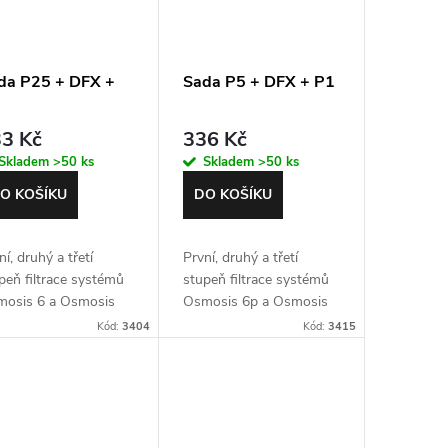
da P25 + DFX +
Sada P5 + DFX + P1
3 Kč
336 Kč
Skladem
>50 ks
Skladem
>50 ks
O KOŠÍKU
DO KOŠÍKU
ní, druhý a třetí
První, druhý a třetí
peň filtrace systémů
stupeň filtrace systémů
osis 6 a Osmosis
Osmosis 6p a Osmosis
V
6UVp
Kód:
3404
Kód:
3415