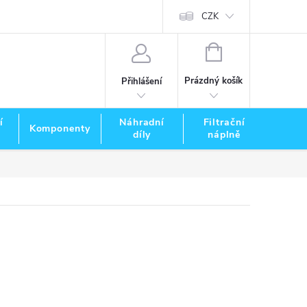
CZK
NÁKUPNÍ
KOŠÍK
Prázdný košík
Přihlášení
í
Náhradní
Filtrační
Komponenty
Zna
díly
náplně