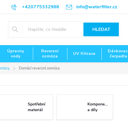
+420775332988
info@waterfilter.cz
HLEDAT
Úpravny
Reverzní
Dávkovac
UV filtrace
vody
osmóza
čerpadla
osmózy
Domácí reverzní osmóza
Spotřební
Komponenty
materiál
a díly