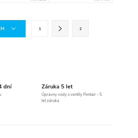
témy reverzní
ózy.
S
CH
1
2
t
r
á
n
k
o
4 dní
Záruka 5 let
v
u
Úpravny vody s ventily Pentair - 5
let záruka
á
n
í