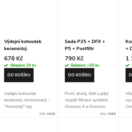
ů
Výdejní kohoutek
Sada P25 + DFX +
Ko
keramický,
P5 + Postfiltr
+ 
chromovaný 1/4"
Pos
678 Kč
790 Kč
1 
me
Skladem
20 ks
Skladem
>50 ks
DO KOŠÍKU
DO KOŠÍKU
D
Výdejní kohoutek
První, druhý, třetí a pátý
Vše
keramický, chromovaný -
stupěň filtrace systémů
sys
"Americký" typ
Osmosis 6 a Osmosis
Os
6UV
Kód:
3416
Kód:
3460