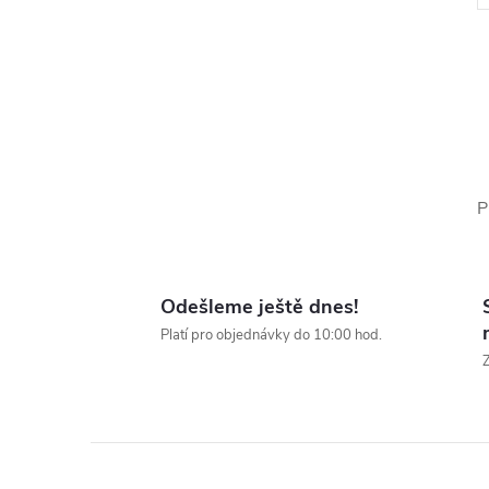
l
P
Odešleme ještě dnes!
Platí pro objednávky do 10:00 hod.
Z
í
r