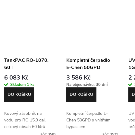
TankPAC RO-1070,
Kompletní čerpadlo
UV
60 l
E-Chen 50GPD
1G
6 083 Kč
3 586 Kč
2 
Skladem
1 ks
Na objednávku, 30 dní
DO KOŠÍKU
DO KOŠÍKU
D
Kovový zásobník na
Kompletní čerpadlo E-
UV 
vodu pro RO 15,9 gal,
Chen 50GPD s vnitřním
vod
celkový obsah 60 litrů
bypassem
prů
pře
Kód:
3505
Kód:
3539