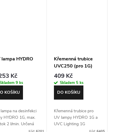
 lampa HYDRO
Křemenná trubice
UVC250 (pro 1G)
253 Kč
409 Kč
Skladem
9 ks
Skladem
5 ks
O KOŠÍKU
DO KOŠÍKU
lampa na desinfekci
Křemenná trubice pro
y HYDRO 1G, max.
UV lampy HYDRO 1G a
tok 2 l/min. Určená
UVC Lighting 1G
devším pro malé
Kód:
6201
Kód:
6405