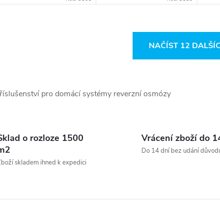
sys
osm
O
NAČÍST 12 DALŠÍ
v
říslušenství pro domácí systémy reverzní osmózy
á
d
a
Sklad o rozloze 1500
Vrácení zboží do 1
m2
Do 14 dní bez udání důvod
c
boží skladem ihned k expedici
p