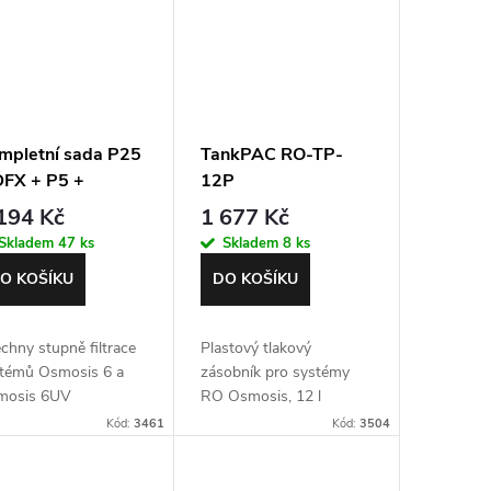
mpletní sada P25
TankPAC RO-TP-
DFX + P5 +
12P
tfiltr +
194 Kč
1 677 Kč
mbrána
Skladem
47 ks
Skladem
8 ks
O KOŠÍKU
DO KOŠÍKU
chny stupně filtrace
Plastový tlakový
témů Osmosis 6 a
zásobník pro systémy
mosis 6UV
RO Osmosis, 12 l
Kód:
3461
Kód:
3504