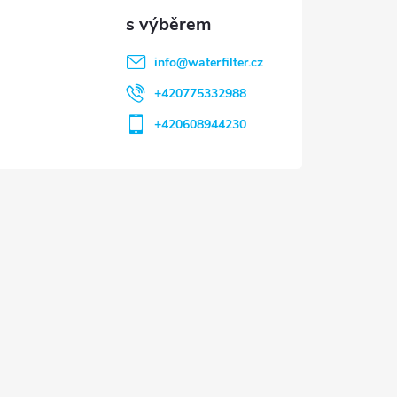
info
@
waterfilter.cz
+420775332988
+420608944230