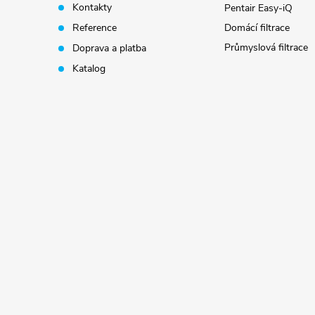
t
Kontakty
Pentair Easy-iQ
Reference
Domácí filtrace
í
Průmyslová filtrace
Doprava a platba
Katalog