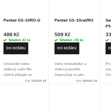
o
s
d
Pentair GS-10RO-G
Pentair GS-10cal/RO
Sa
p
P5
u
488 Kč
509 Kč
33
r
Skladem
42 ks
Skladem
>50 ks
k
o
DO KOŠÍKU
DO KOŠÍKU
D
t
d
Univerzální inline
Inline mineralizátor a
Prv
ů
uhlíkový vodní filtr,
uhlíkový postfiltr.
stu
u
včetně přípojek na
Doporučuje se jako
Osm
hadičku 1/4"
postfiltr pro domácí
6U
Kód:
255525-43
Kód:
255541-43
k
systémy RO
t