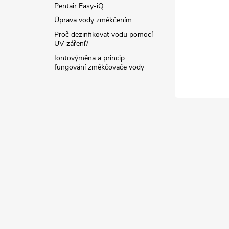
Pentair Easy-iQ
Úprava vody změkčením
Proč dezinfikovat vodu pomocí
UV záření?
Iontovýměna a princip
fungování změkčovače vody