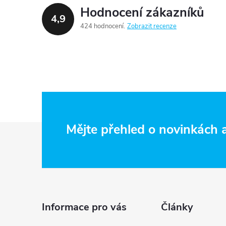
Hodnocení zákazníků
4,9
424 hodnocení
Zobrazit recenze
Z
Mějte přehled o novinkách
i
á
p
a
Informace pro vás
Články