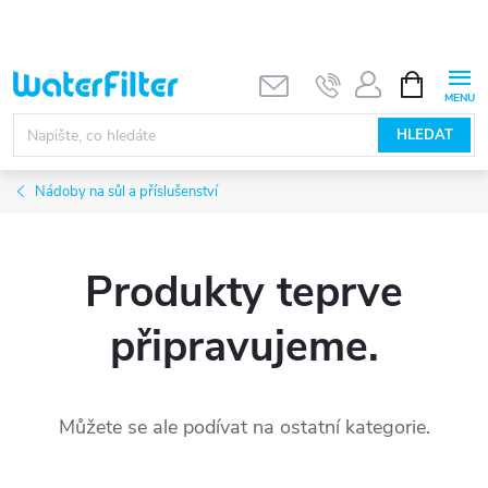
Přejít
na
obsah
NÁKUPNÍ
KOŠÍK
HLEDAT
Nádoby na sůl a příslušenství
Produkty teprve
připravujeme.
Můžete se ale podívat na ostatní kategorie.