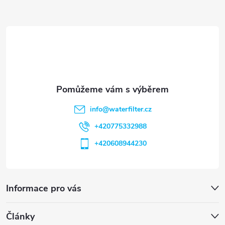
a
t
í
info
@
waterfilter.cz
+420775332988
+420608944230
Informace pro vás
Články