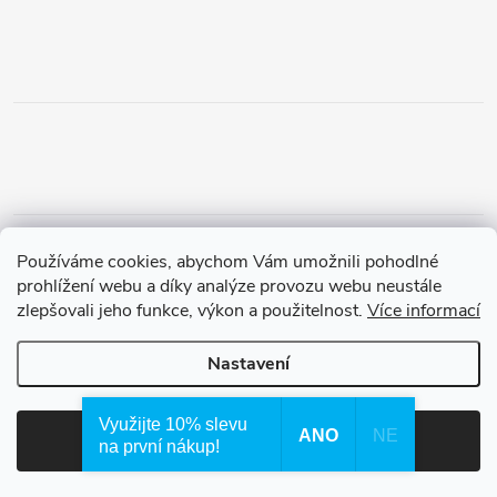
Obchodní podmínky
Podmínky vrácení peněz
Používáme cookies, abychom Vám umožnili pohodlné
Zásady ochrany osobních údajů
Doprava a platba
Tříletá záruka
prohlížení webu a díky analýze provozu webu neustále
zlepšovali jeho funkce, výkon a použitelnost.
Více informací
Nastavení
Copyright 2026
Waterfilter.cz
. Všechna práva vyhrazena.
Využijte 10% slevu
ANO
NE
Souhlasím
na první nákup!
Vytvořil Shoptet