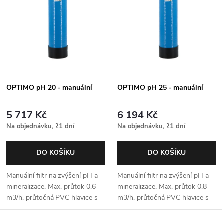
p
Abecedně
n
i
í
s
p
p
OPTIMO pH 20 - manuální
OPTIMO pH 25 - manuální
r
r
o
5 717 Kč
6 194 Kč
o
Na objednávku, 21 dní
Na objednávku, 21 dní
d
d
DO KOŠÍKU
DO KOŠÍKU
u
u
Manuální filtr na zvýšení pH a
Manuální filtr na zvýšení pH a
k
mineralizace. Max. průtok 0,6
mineralizace. Max. průtok 0,8
m3/h, průtočná PVC hlavice s
m3/h, průtočná PVC hlavice s
k
3/4" přípojkami
3/4" přípojkami
t