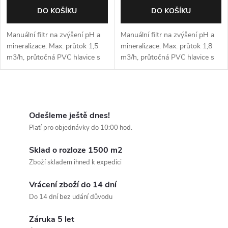
DO KOŠÍKU
DO KOŠÍKU
Manuální filtr na zvýšení pH a
Manuální filtr na zvýšení pH a
mineralizace. Max. průtok 1,5
mineralizace. Max. průtok 1,8
m3/h, průtočná PVC hlavice s
m3/h, průtočná PVC hlavice s
3/4" přípojkami
3/4" přípojkami
O
v
Odešleme ještě dnes!
Platí pro objednávky do 10:00 hod.
l
Sklad o rozloze 1500 m2
á
Zboží skladem ihned k expedici
d
Vrácení zboží do 14 dní
a
Do 14 dní bez udání důvodu
c
Záruka 5 let