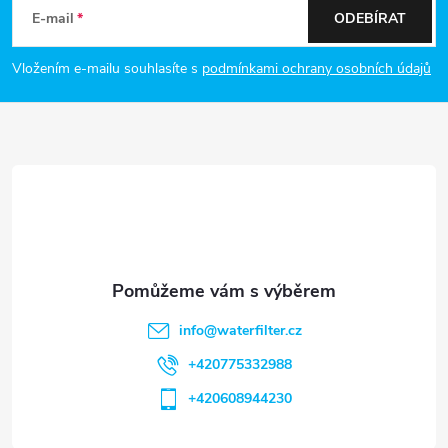
á
u
E-mail
ODEBÍRAT
p
Vložením e-mailu souhlasíte s
podmínkami ochrany osobních údajů
a
t
í
info
@
waterfilter.cz
+420775332988
+420608944230