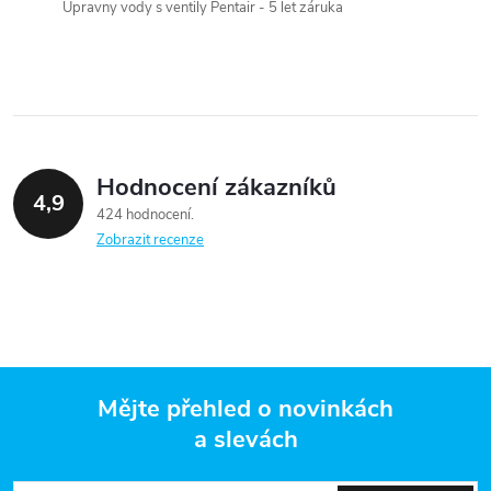
Úpravny vody s ventily Pentair - 5 let záruka
í
p
r
v
Hodnocení zákazníků
k
4,9
424 hodnocení
y
Zobrazit recenze
v
ý
p
Mějte přehled o novinkách
i
a slevách
Z
s