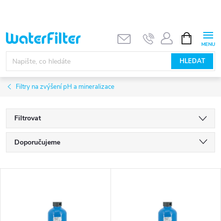
Přejít
na
obsah
NÁKUPNÍ
KOŠÍK
HLEDAT
Filtry na zvýšení pH a mineralizace
Filtrovat
Ř
Doporučujeme
a
Nejlevnější
V
Nejdražší
z
ý
Nejprodávanější
e