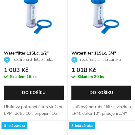
p
Abecedně
n
i
í
s
p
p
Waterfilter 11SLc, 1/2"
Waterfilter 11SLc, 3/4"
r
rozšířená 3-letá záruka
rozšířená 3-letá záruka
r
o
1 003 Kč
1 018 Kč
o
Skladem
16 ks
Skladem
30 ks
d
d
DO KOŠÍKU
DO KOŠÍKU
u
u
Uhlíkový potrubní filtr s vložkou
Uhlíkový potrubní filtr s vložkou
k
EPM, délka 10", připojení 1/2"
EPM, délka 10", připojení 3/4"
k
3-letá záruka
3-letá záruka
t