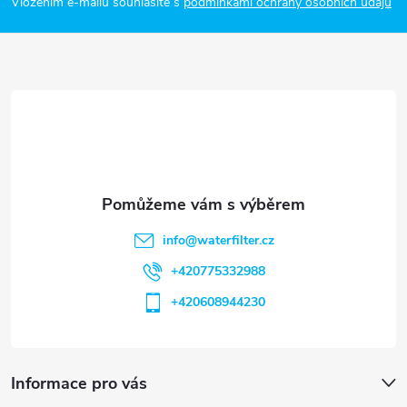
p
Vložením e-mailu souhlasíte s
podmínkami ochrany osobních údajů
a
t
í
info
@
waterfilter.cz
+420775332988
+420608944230
Informace pro vás