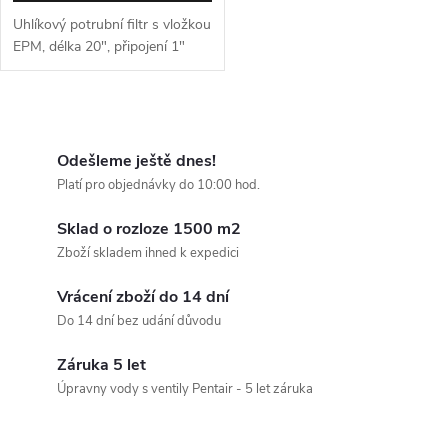
Uhlíkový potrubní filtr s vložkou
EPM, délka 20", připojení 1"
O
v
Odešleme ještě dnes!
Platí pro objednávky do 10:00 hod.
l
Sklad o rozloze 1500 m2
á
Zboží skladem ihned k expedici
d
Vrácení zboží do 14 dní
a
Do 14 dní bez udání důvodu
c
Záruka 5 let
Úpravny vody s ventily Pentair - 5 let záruka
í