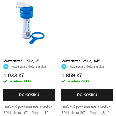
t
ů
ů
Waterfilter 11SLc, 1"
Waterfilter 12SLc, 3/4"
rozšířená 3-letá záruka
rozšířená 3-letá záruka
1 033 Kč
1 859 Kč
Skladem
30 ks
Skladem
24 ks
DO KOŠÍKU
DO KOŠÍKU
Uhlíkový potrubní filtr s vložkou
Uhlíkový potrubní filtr s vložkou
EPM, délka 10", připojení 1"
EPM, délka 20", připojení 3/4"