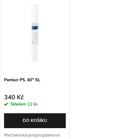
t
ů
ů
Pentair P5, 40" SL
340 Kč
Skladem
11 ks
DO KOŠÍKU
Mechanická polypropylenová