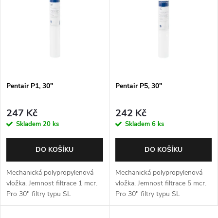
p
Abecedně
n
i
í
s
p
p
Pentair P1, 30"
Pentair P5, 30"
r
r
o
247 Kč
242 Kč
o
Skladem
20 ks
Skladem
6 ks
d
d
DO KOŠÍKU
DO KOŠÍKU
u
u
Mechanická polypropylenová
Mechanická polypropylenová
k
vložka. Jemnost filtrace 1 mcr.
vložka. Jemnost filtrace 5 mcr.
Pro 30" filtry typu SL
Pro 30" filtry typu SL
k
t