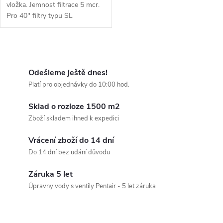
vložka. Jemnost filtrace 5 mcr.
Pro 40" filtry typu SL
O
v
Odešleme ještě dnes!
Platí pro objednávky do 10:00 hod.
l
Sklad o rozloze 1500 m2
á
Zboží skladem ihned k expedici
d
Vrácení zboží do 14 dní
a
Do 14 dní bez udání důvodu
c
Záruka 5 let
Úpravny vody s ventily Pentair - 5 let záruka
í
p