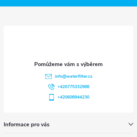
a
t
í
info
@
waterfilter.cz
+420775332988
+420608944230
Informace pro vás