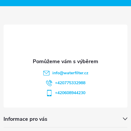
a
t
í
info
@
waterfilter.cz
+420775332988
+420608944230
Informace pro vás