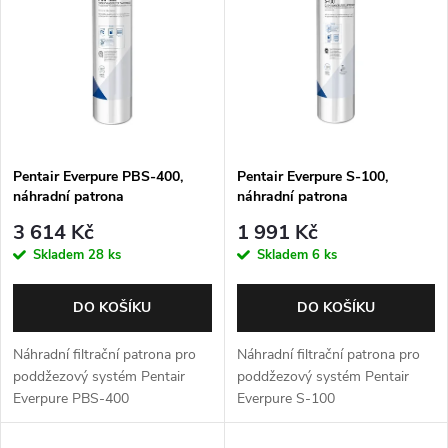
p
Abecedně
n
i
í
s
p
p
Pentair Everpure PBS-400,
Pentair Everpure S-100,
r
náhradní patrona
náhradní patrona
r
o
3 614 Kč
1 991 Kč
o
Skladem
28 ks
Skladem
6 ks
d
d
DO KOŠÍKU
DO KOŠÍKU
u
u
Náhradní filtrační patrona pro
Náhradní filtrační patrona pro
k
poddžezový systém Pentair
poddžezový systém Pentair
Everpure PBS-400
Everpure S-100
k
t