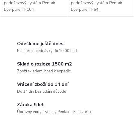
poddžezový systém Pentair
poddžezový systém Pentair
Everpure H-104
Everpure H-54
O
v
Odešleme ještě dnes!
Platí pro objednávky do 10:00 hod.
l
Sklad o rozloze 1500 m2
á
Zboží skladem ihned k expedici
d
Vrácení zboží do 14 dní
a
Do 14 dní bez udání důvodu
c
Záruka 5 let
Úpravny vody s ventily Pentair - 5 let záruka
í
p