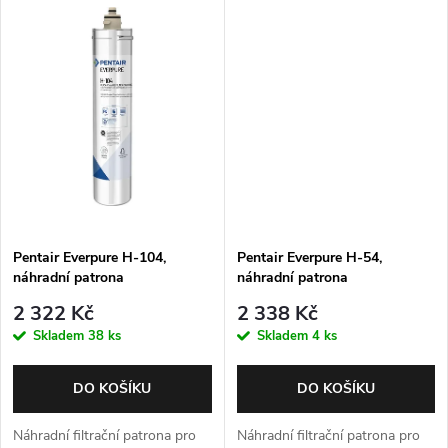
t
ů
ů
Pentair Everpure H-104,
Pentair Everpure H-54,
náhradní patrona
náhradní patrona
2 322 Kč
2 338 Kč
Skladem
38 ks
Skladem
4 ks
DO KOŠÍKU
DO KOŠÍKU
Náhradní filtrační patrona pro
Náhradní filtrační patrona pro