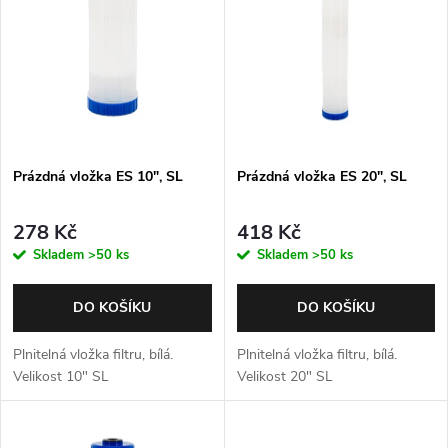
p
Abecedně
n
i
í
s
p
p
Prázdná vložka ES 10", SL
Prázdná vložka ES 20", SL
r
r
o
278 Kč
418 Kč
o
Skladem
>50 ks
Skladem
>50 ks
d
d
DO KOŠÍKU
DO KOŠÍKU
u
u
Plnitelná vložka filtru, bílá.
Plnitelná vložka filtru, bílá.
k
Velikost 10" SL
Velikost 20" SL
k
t