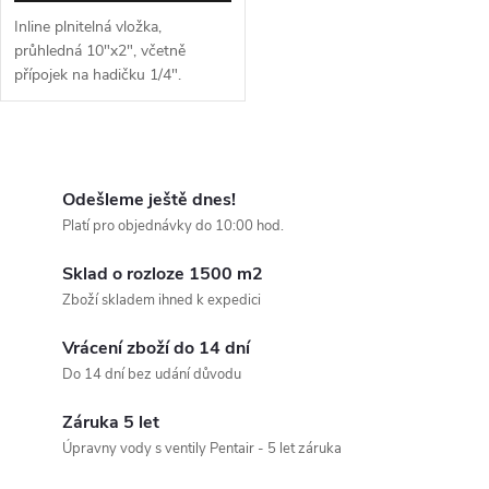
Inline plnitelná vložka,
průhledná 10"x2", včetně
přípojek na hadičku 1/4".
Objem: kolem 0,4 l.
O
v
Odešleme ještě dnes!
Platí pro objednávky do 10:00 hod.
l
Sklad o rozloze 1500 m2
á
Zboží skladem ihned k expedici
d
Vrácení zboží do 14 dní
a
Do 14 dní bez udání důvodu
c
Záruka 5 let
Úpravny vody s ventily Pentair - 5 let záruka
í