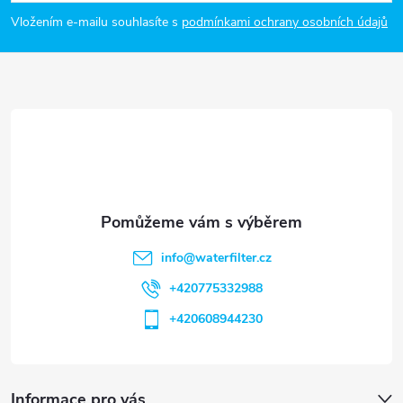
p
Vložením e-mailu souhlasíte s
podmínkami ochrany osobních údajů
a
t
í
info
@
waterfilter.cz
+420775332988
+420608944230
Informace pro vás