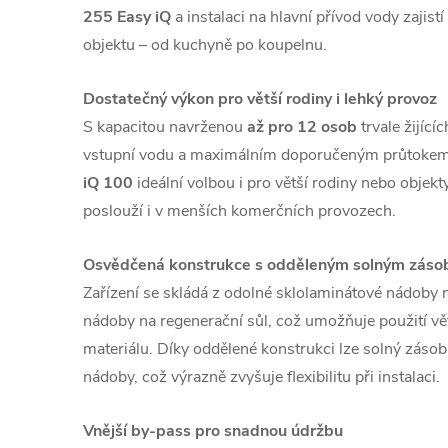
255 Easy iQ
a instalaci na hlavní přívod vody zajis
objektu – od kuchyně po koupelnu.
Dostatečný výkon pro větší rodiny i lehký provoz
S kapacitou navrženou
až pro 12 osob
trvale žijíc
vstupní vodu a maximálním doporučeným průtoke
iQ 100
ideální volbou i pro větší rodiny nebo objekt
poslouží i v menších komerčních provozech.
Osvědčená konstrukce s odděleným solným zás
Zařízení se skládá z odolné sklolaminátové nádoby n
nádoby na regenerační sůl, což umožňuje použití vět
materiálu. Díky oddělené konstrukci lze solný zásob
nádoby, což výrazně zvyšuje flexibilitu při instalaci.
Vnější by-pass pro snadnou údržbu