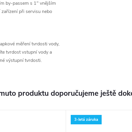
ím by-passem s 1" vnějším
zařízení při servisu nebo
kapkové měření tvrdosti vody,
íte tvrdost vstupní vody a
é výstupní tvrdosti.
muto produktu doporučujeme ještě dok
3-letá záruka