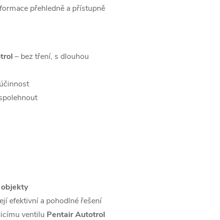
nformace přehledně a přístupně
trol
– bez tření, s dlouhou
účinnost
 spolehnout
 objekty
í efektivní a pohodlné řešení
icímu ventilu
Pentair Autotrol