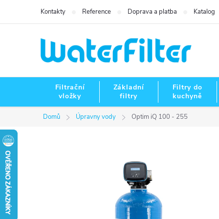
Přejít
Kontakty
Reference
Doprava a platba
Katalog
na
obsah
Filtrační
Základní
Filtry do
vložky
filtry
kuchyně
Domů
Úpravny vody
Optim iQ 100 - 255