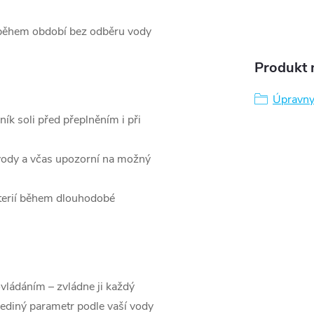
 během období bez odběru vody
Produkt n
Úpravny
ík soli před přeplněním i při
 vody a včas upozorní na možný
terií během dlouhodobé
ovládáním – zvládne ji každý
 jediný parametr podle vaší vody