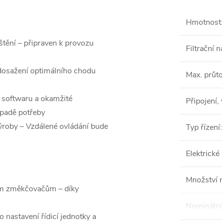
Hmotnost
tění – připraven k provozu
Filtrační 
dosažení optimálního chodu
Max. průt
e softwaru a okamžité
Připojení,
ípadě potřeby
výroby – Vzdálené ovládání bude
Typ řízení
:
Elektrické
Množství n
m změkčovačům – díky
Nominální
nastavení řídicí jednotky a