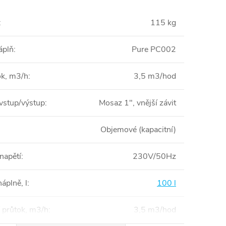
:
115 kg
náplň
:
Pure PC002
ok, m3/h
:
3,5 m3/hod
 vstup/výstup
:
Mosaz 1", vnější závit
Objemové (kapacitní)
 napětí
:
230V/50Hz
áplně, l
:
100 l
 průtok, m3/h
:
3,5 m3/hod