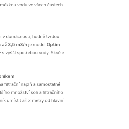
tí měkkou vodu ve všech částech
ích v domácnosti, hodně tvrdou
m
až 3,5 m3/h
je model
Optim
y s vyšší spotřebou vody. Skvěle
obníkem
a filtrační náplň a samostatné
šího množství soli a filtračního
ník umístit až 2 metry od hlavní