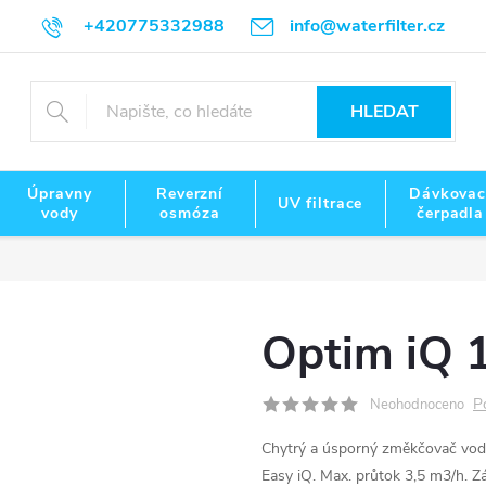
+420775332988
info@waterfilter.cz
HLEDAT
Úpravny
Reverzní
Dávkovac
UV filtrace
vody
osmóza
čerpadla
Optim iQ 
P
Neohodnoceno
Chytrý a úsporný změkčovač vody
Easy iQ. Max. průtok 3,5 m3/h. Zá