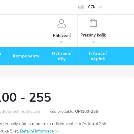
CZK
NÁKUPNÍ
KOŠÍK
Prázdný košík
Přihlášení
í
Náhradní
Filtrační
Komponenty
Zna
díly
náplně
100 - 255
odrobnosti hodnocení
Kód produktu:
OPI100-255
 pro celý dům s moderním řídícím ventilem Autotrol 255
ruka 5 let.
Detailní informace