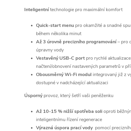
Inteligentní
technologie pro maximální komfort
Quick-start menu
pro okamžité a snadné spuš
během několika minut
Až 3 úrovně precizního programování
– pro 
úpravny vody
Vestavěný USB-C port
pro rychlé aktualizac
načtení/obnovení nastavených parametrů v př
Obousměrný Wi-Fi modul
integrovaný již z 
dostupné v nadcházející aktualizaci
Úsporný
provoz, který šetří vaši peněženku
Až 10-15 % nižší spotřeba soli
oproti běžný
inteligentnímu řízení regenerace
Výrazná úspora prací vody
pomocí precizního 