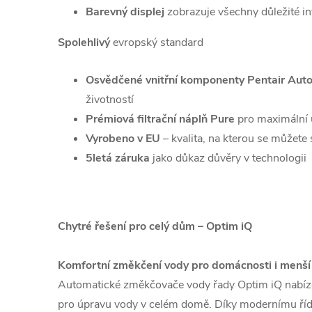
Barevný displej
zobrazuje všechny důležité i
Spolehlivý
evropský standard
Osvědčené vnitřní komponenty Pentair Auto
životností
Prémiová filtrační náplň Pure
pro maximální 
Vyrobeno v EU
– kvalita, na kterou se můžete
5letá záruka
jako důkaz důvěry v technologii
Chytré řešení pro celý dům – Optim iQ
Komfortní změkčení vody pro domácnosti i menší
Automatické změkčovače vody řady Optim iQ nabízej
pro úpravu vody v celém domě. Díky modernímu říd