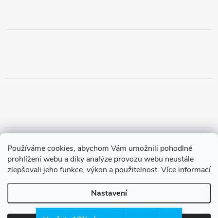
Obchodní podmínky
Podmínky vrácení peněz
Používáme cookies, abychom Vám umožnili pohodlné
Zásady ochrany osobních údajů
Doprava a platba
Tříletá záruka
prohlížení webu a díky analýze provozu webu neustále
zlepšovali jeho funkce, výkon a použitelnost.
Více informací
Nastavení
Copyright 2026
Waterfilter.cz
. Všechna práva vyhrazena.