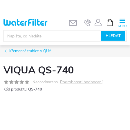
Přejít
na
obsah
NÁKUPNÍ
KOŠÍK
HLEDAT
Křemenné trubice VIQUA
VIQUA QS-740
Podrobnosti hodnocení
Neohodnoceno
Kód produktu:
QS-740