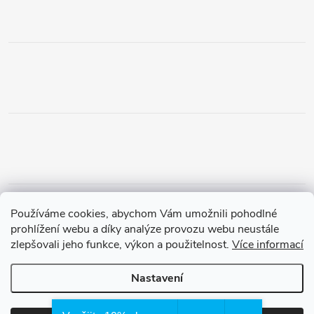
Obchodní podmínky
Podmínky vrácení peněz
Používáme cookies, abychom Vám umožnili pohodlné
Zásady ochrany osobních údajů
Doprava a platba
Tříletá záruka
prohlížení webu a díky analýze provozu webu neustále
zlepšovali jeho funkce, výkon a použitelnost.
Více informací
Nastavení
Copyright 2026
Waterfilter.cz
. Všechna práva vyhrazena.