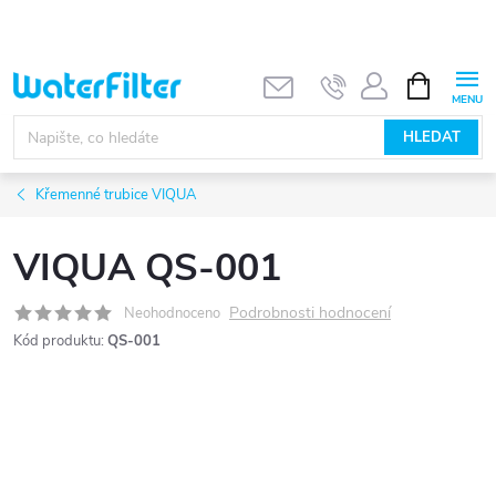
Přejít
na
obsah
NÁKUPNÍ
KOŠÍK
HLEDAT
Křemenné trubice VIQUA
VIQUA QS-001
Podrobnosti hodnocení
Neohodnoceno
Kód produktu:
QS-001