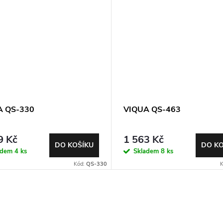
A QS-330
VIQUA QS-463
9 Kč
1 563 Kč
DO KOŠÍKU
DO KO
adem
4 ks
Skladem
8 ks
Kód:
QS-330