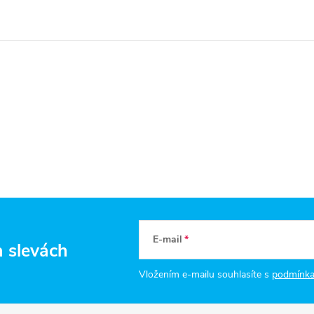
E-mail
a slevách
Vložením e-mailu souhlasíte s
podmínka