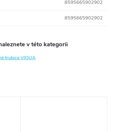
8595665902902
8595665902902
aleznete v této kategorii
é trubice VIQUA