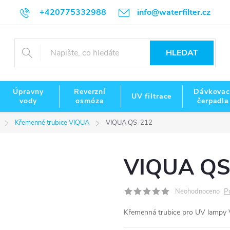
+420775332988
info@waterfilter.cz
HLEDAT
Úpravny
Reverzní
Dávkovac
UV filtrace
vody
osmóza
čerpadla
Křemenné trubice VIQUA
VIQUA QS-212
VIQUA QS
P
Neohodnoceno
Křemenná trubice pro UV lampy 