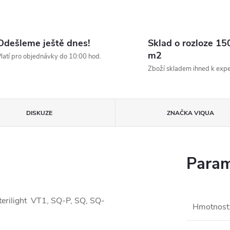
Odešleme ještě dnes!
Sklad o rozloze 15
m2
latí pro objednávky do 10:00 hod.
Zboží skladem ihned k expe
DISKUZE
ZNAČKA
VIQUA
Param
erilight VT1, SQ-P, SQ, SQ-
Hmotnost