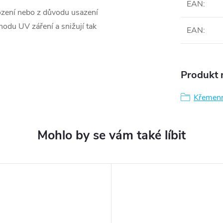
EAN
:
ození nebo z důvodu usazení
chodu UV záření a snižují tak
EAN
:
Produkt n
Křemenn