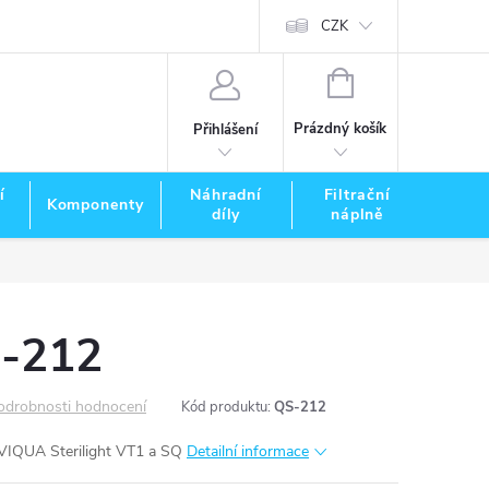
CZK
NÁKUPNÍ
KOŠÍK
Prázdný košík
Přihlášení
í
Náhradní
Filtrační
Komponenty
Zna
díly
náplně
-212
odrobnosti hodnocení
Kód produktu:
QS-212
VIQUA Sterilight VT1 a SQ
Detailní informace