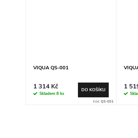
VIQUA QS-001
VIQU
1 314 Kč
1 51
DO KOŠÍKU
Skladem
8 ks
Skl
Kód:
QS-001