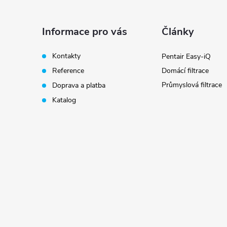
p
a
Informace pro vás
Články
t
Kontakty
Pentair Easy-iQ
Reference
Domácí filtrace
í
Průmyslová filtrace
Doprava a platba
Katalog