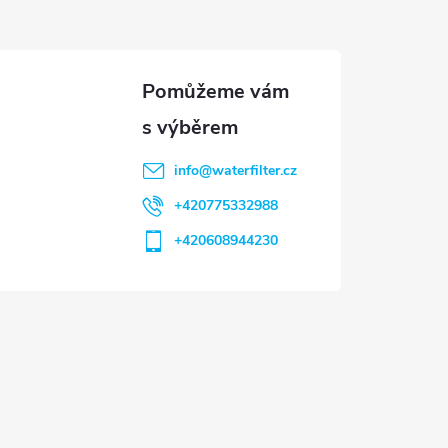
info
@
waterfilter.cz
+420775332988
+420608944230