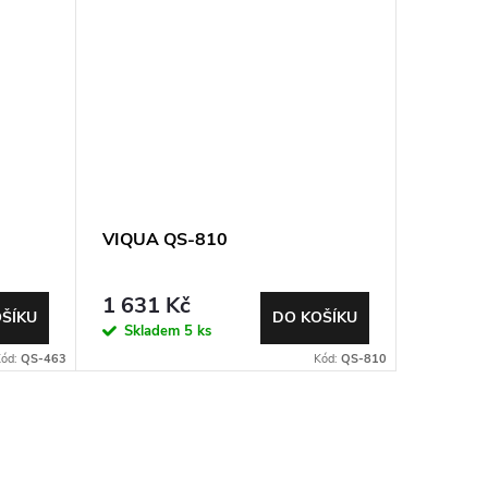
VIQUA QS-810
1 631 Kč
ŠÍKU
DO KOŠÍKU
Skladem
5 ks
Kód:
QS-463
Kód:
QS-810