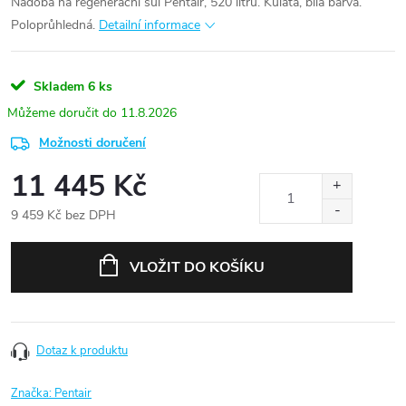
Nádoba na regenerační sůl Pentair, 520 litrů. Kulatá, bílá barva.
Poloprůhledná.
Detailní informace
Skladem
6 ks
11.8.2026
Možnosti doručení
11 445 Kč
9 459 Kč bez DPH
Měrná
cena:
VLOŽIT DO KOŠÍKU
Dotaz k produktu
Značka:
Pentair