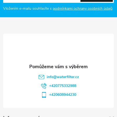
p
Vložením e-mailu souhlasíte s
podmínkami ochrany osobních údajů
a
t
í
info
@
waterfilter.cz
+420775332988
+420608944230