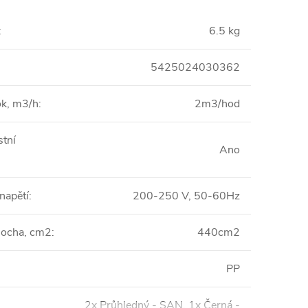
:
6.5 kg
5425024030362
ok, m3/h
:
2m3/hod
tní
Ano
 napětí
:
200-250 V, 50-60Hz
plocha, cm2
:
440cm2
PP
2x Průhledný - SAN, 1x Černá -