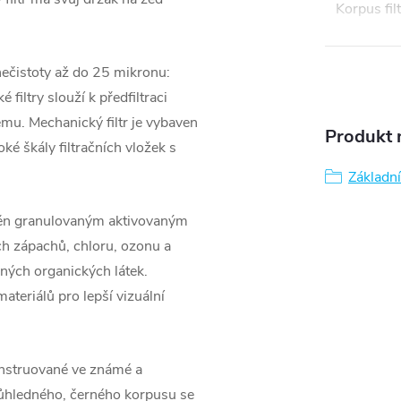
Korpus filt
nečistoty až do 25 mikronu:
 filtry slouží k předfiltraci
tému. Mechanický filtr je vybaven
Produkt n
oké škály filtračních vložek s
Základní 
něn granulovaným aktivovaným
ch zápachů, chloru, ozonu a
iných organických látek.
ateriálů pro lepší vizuální
onstruované ve známé a
průhledného, černého korpusu se