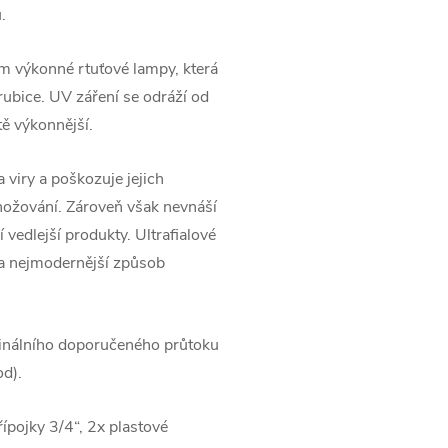
.
m výkonné rtuťové lampy, která
ubice. UV záření se odráží od
ě výkonnější.
a viry a poškozuje jejich
ožování. Zároveň však nevnáší
edlejší produkty. Ultrafialové
é a nejmodernější způsob
minálního doporučeného průtoku
d).
přípojky 3/4“, 2x plastové