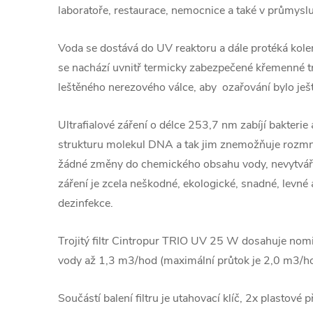
laboratoře, restaurace, nemocnice a také v průmyslu
Voda se dostává do UV reaktoru a dále protéká kole
se nachází uvnitř termicky zabezpečené křemenné tr
leštěného nerezového válce, aby ozařování bylo ješt
Ultrafialové záření o délce 253,7 nm zabíjí bakterie 
strukturu molekul DNA a tak jim znemožňuje rozmn
žádné změny do chemického obsahu vody, nevytváří v
záření je zcela neškodné, ekologické, snadné, levn
dezinfekce.
Trojitý filtr Cintropur TRIO UV 25 W dosahuje no
vody až 1,3 m3/hod (maximální průtok je 2,0 m3/ho
Součástí balení filtru je utahovací klíč, 2x plastové 