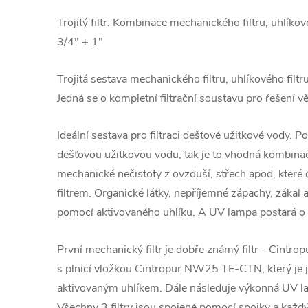
Trojitý filtr. Kombinace mechanického filtru, uhlíko
3/4" + 1"
Trojitá sestava mechanického filtru, uhlíkového filt
Jedná se o kompletní filtrační soustavu pro řešení 
Ideální sestava pro filtraci dešťové užitkové vody
dešťovou užitkovou vodu, tak je to vhodná kombina
mechanické nečistoty z ovzduší, střech apod, kter
filtrem. Organické látky, nepříjemné zápachy, zákal 
pomocí aktivovaného uhlíku. A UV lampa postará o d
První mechanický filtr je dobře známý filtr - Cintro
s plnicí vložkou Cintropur NW25 TE-CTN, který je 
aktivovaným uhlíkem. Dále následuje výkonná UV 
Všechny 3 filtry jsou spojené pomocí spojky a každý 