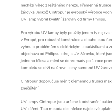
nachází válec z leštěného nerezu, křemenná trubice 
žárovka. Jelikož Cintropur je evropský výrobce vodních
UV lamp vybral kvalitní žárovky od firmy Philips.
Pro výrobu UV lampy byly použity jenom ty nejkvalit
v Evropě, pro robustní konstrukce a dlouholetou fun
vyhnulo problémům s elektrickými součástkami u z
objednává od Philipsu zdroj a UV žárovku, které j
jednoho tělesa a mění se dohromady po 1 roce pro
kompletu se drží na úrovni ceny samotné UV žárov
Cintropur doporučuje měnit křemennou trubici maxi
znečištění.
UV lampy Cintropur jsou určené k odstranění bakteri
UV záření. Tato metoda desinfekce najde své uplatn