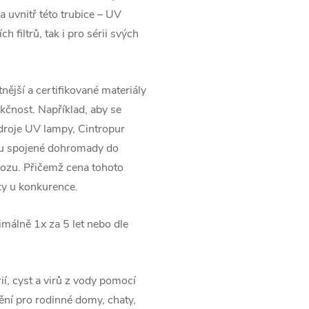
a uvnitř této trubice – UV
 filtrů, tak i pro sérii svých
nější a certifikované materiály
kčnost. Například, aby se
droje UV lampy, Cintropur
sou spojené dohromady do
vozu. Přičemž cena tohoto
ky u konkurence.
málně 1x za 5 let nebo dle
í, cyst a virů z vody pomocí
ění pro rodinné domy, chaty,