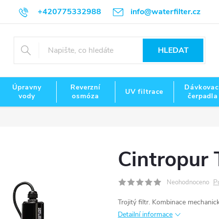
+420775332988
info@waterfilter.cz
HLEDAT
Úpravny
Reverzní
Dávkovac
UV filtrace
vody
osmóza
čerpadla
Cintropur
P
Neohodnoceno
Trojitý filtr. Kombinace mechanic
Detailní informace