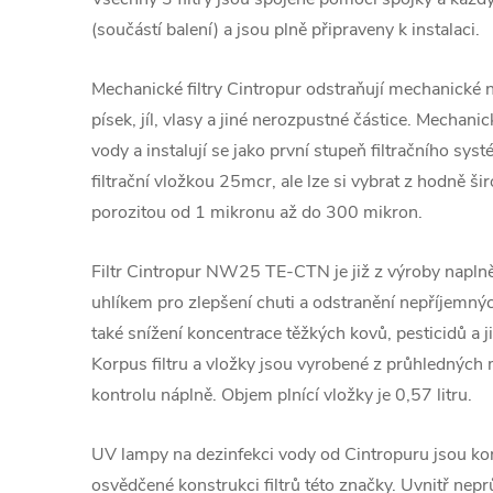
(součástí balení) a jsou plně připraveny k instalaci.
Mechanické filtry Cintropur odstraňují mechanické 
písek, jíl, vlasy a jiné nerozpustné částice. Mechanické
vody a instalují se jako první stupeň filtračního sys
filtrační vložkou 25mcr, ale lze si vybrat z hodně šir
porozitou od 1 mikronu až do 300 mikron.
Filtr Cintropur NW25 TE-CTN je již z výroby napl
uhlíkem pro zlepšení chuti a odstranění nepříjemný
také snížení koncentrace těžkých kovů, pesticidů a j
Korpus filtru a vložky jsou vyrobené z průhledných m
kontrolu náplně. Objem plnící vložky je 0,57 litru.
UV lampy na dezinfekci vody od Cintropuru jsou k
osvědčené konstrukci filtrů této značky. Uvnitř ne