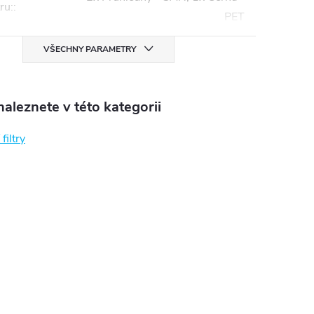
ru:
:
PET
VŠECHNY PARAMETRY
aleznete v této kategorii
filtry