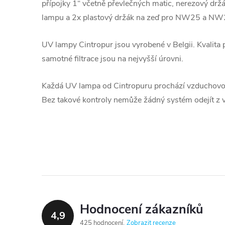
přípojky 1“ včetně převlečných matic, nerezový drž
lampu a 2x plastový držák na zeď pro NW25 a N
UV lampy Cintropur jsou vyrobené v Belgii. Kvalita p
samotné filtrace jsou na nejvyšší úrovni.
Každá UV lampa od Cintropuru prochází vzduchovo
Bez takové kontroly nemůže žádný systém odejít z 
Hodnocení zákazníků
4,9
425 hodnocení
Zobrazit recenze