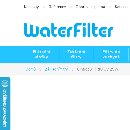
Přejít
Kontakty
Reference
Doprava a platba
Katalog
na
obsah
Filtrační
Základní
Filtry do
vložky
filtry
kuchyně
Domů
Základní filtry
Cintropur TRIO UV 25W