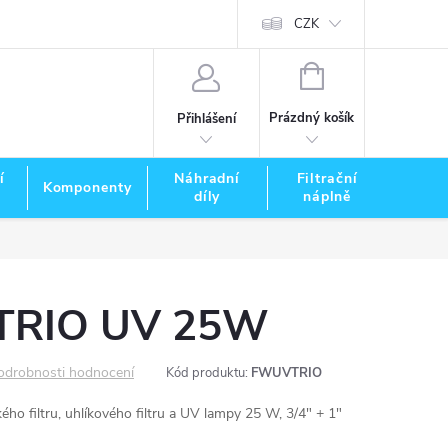
CZK
NÁKUPNÍ
KOŠÍK
Prázdný košík
Přihlášení
í
Náhradní
Filtrační
Komponenty
Zna
díly
náplně
 TRIO UV 25W
odrobnosti hodnocení
Kód produktu:
FWUVTRIO
kého filtru, uhlíkového filtru a UV lampy 25 W, 3/4" + 1"