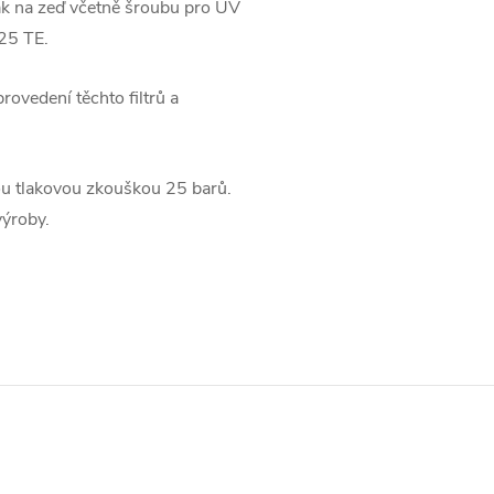
ák na zeď včetně šroubu pro UV
W25 TE.
rovedení těchto filtrů a
u tlakovou zkouškou 25 barů.
výroby.