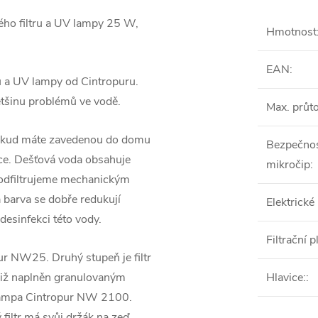
vého filtru a UV lampy 25 W,
Hmotnost
EAN
:
ru a UV lampy od Cintropuru.
většinu problémů ve vodě.
Max. průt
. Pokud máte zavedenou do domu
Bezpečnos
ce. Dešťová voda obsahuje
mikročip
:
é odfiltrujeme mechanickým
a barva se dobře redukují
Elektrické
esinfekci této vody.
Filtrační 
pur NW25. Druhý stupeň je filtr
již naplněn granulovaným
Hlavice:
:
lampa Cintropur NW 2100.
filtr má svůj držák na zeď