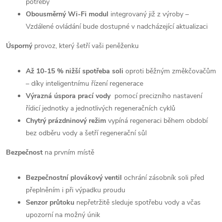
potřeby
Obousměrný Wi-Fi modul
integrovaný již z výroby –
Vzdálené ovládání bude dostupné v nadcházející aktualizaci
Úsporný
provoz, který šetří vaši peněženku
Až 10-15 % nižší spotřeba soli
oproti běžným změkčovačům
– díky inteligentnímu řízení regenerace
Výrazná úspora prací vody
pomocí precizního nastavení
řídicí jednotky a jednotlivých regeneračních cyklů
Chytrý prázdninový režim
vypíná regeneraci během období
bez odběru vody a šetří regenerační sůl
Bezpečnost
na prvním místě
Bezpečnostní plovákový ventil
ochrání zásobník soli před
přeplněním i při výpadku proudu
Senzor průtoku
nepřetržitě sleduje spotřebu vody a včas
upozorní na možný únik