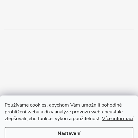
Obchodní podmínky
Podmínky vrácení peněz
Používáme cookies, abychom Vám umožnili pohodlné
Zásady ochrany osobních údajů
Doprava a platba
Tříletá záruka
prohlížení webu a díky analýze provozu webu neustále
zlepšovali jeho funkce, výkon a použitelnost.
Více informací
Nastavení