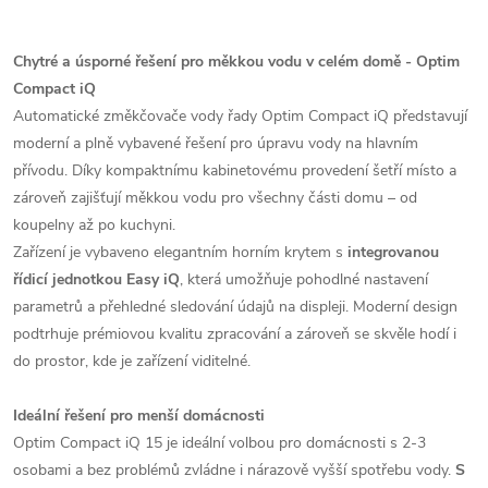
Chytré a úsporné řešení pro měkkou vodu v celém domě - Optim
Compact iQ
Automatické změkčovače vody řady Optim Compact iQ představují
moderní a plně vybavené řešení pro úpravu vody na hlavním
přívodu. Díky kompaktnímu kabinetovému provedení šetří místo a
zároveň zajišťují měkkou vodu pro všechny části domu – od
koupelny až po kuchyni.
Zařízení je vybaveno elegantním horním krytem s
integrovanou
řídicí jednotkou Easy iQ
, která umožňuje pohodlné nastavení
parametrů a přehledné sledování údajů na displeji. Moderní design
podtrhuje prémiovou kvalitu zpracování a zároveň se skvěle hodí i
do prostor, kde je zařízení viditelné.
Ideální řešení pro menší domácnosti
Optim Compact iQ 15 je ideální volbou pro domácnosti s 2-3
osobami a bez problémů zvládne i nárazově vyšší spotřebu vody.
S