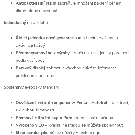
Antibakteriální režim
zabraňuje množení bakterií během
dlouhodobé nečinnosti
Jednoduchý
na obsluhu
Řídicí jednotka nové generace
s intuitivním ovládáním –
zvládne ji každý
Předprogramováno z výroby
– stačí nastavit jediný parametr
podle vaší vody
Barevný displej
zobrazuje všechny důležité informace
přehledně a přístupně
Spolehlivý
evropský standard
Osvědčené vnitřní komponenty Pentair Autotrol
– bez tření,
s dlouhou životností
Prémiová filtrační náplň Pure
pro maximální účinnost
Vyrobeno v EU
– kvalita, na kterou se můžete spolehnout
5letá záruka
jako důkaz důvěry v technologii