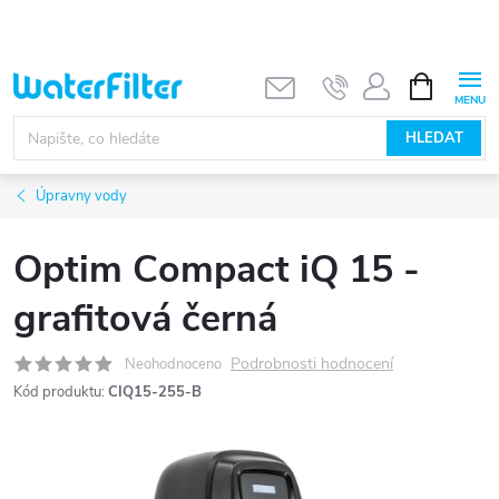
Přejít
na
obsah
NÁKUPNÍ
KOŠÍK
HLEDAT
Úpravny vody
Optim Compact iQ 15 -
grafitová černá
Podrobnosti hodnocení
Neohodnoceno
Kód produktu:
CIQ15-255-B