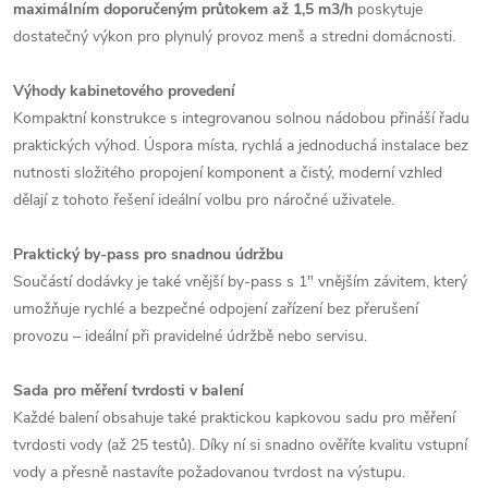
maximálním doporučeným průtokem až 1,5 m3/h
poskytuje
dostatečný výkon pro plynulý provoz menš a stredni domácnosti.
Výhody kabinetového provedení
Kompaktní konstrukce s integrovanou solnou nádobou přináší řadu
praktických výhod. Úspora místa, rychlá a jednoduchá instalace bez
nutnosti složitého propojení komponent a čistý, moderní vzhled
dělají z tohoto řešení ideální volbu pro náročné uživatele.
Praktický by-pass pro snadnou údržbu
Součástí dodávky je také vnější by-pass s 1" vnějším závitem, který
umožňuje rychlé a bezpečné odpojení zařízení bez přerušení
provozu – ideální při pravidelné údržbě nebo servisu.
Sada pro měření tvrdosti v balení
Každé balení obsahuje také praktickou kapkovou sadu pro měření
tvrdosti vody (až 25 testů). Díky ní si snadno ověříte kvalitu vstupní
vody a přesně nastavíte požadovanou tvrdost na výstupu.