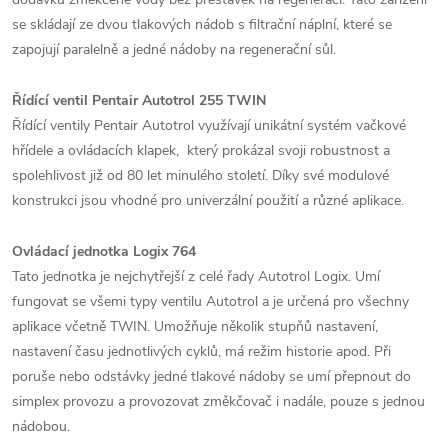
se skládají ze dvou tlakových nádob s filtrační náplní, které se
zapojují paralelně a jedné nádoby na regenerační sůl.
Řídící ventil Pentair Autotrol 255 TWIN
Řídící ventily Pentair Autotrol využívají unikátní systém vačkové
hřídele a ovládacích klapek, který prokázal svoji robustnost a
spolehlivost již od 80 let minulého století. Díky své modulové
konstrukci jsou vhodné pro univerzální použití a různé aplikace.
Ovládací jednotka Logix 764
Tato jednotka je nejchytřejší z celé řady Autotrol Logix. Umí
fungovat se všemi typy ventilu Autotrol a je určená pro všechny
aplikace včetně TWIN. Umožňuje několik stupňů nastavení,
nastavení času jednotlivých cyklů, má režim historie apod. Při
poruše nebo odstávky jedné tlakové nádoby se umí přepnout do
simplex provozu a provozovat změkčovač i nadále, pouze s jednou
nádobou.