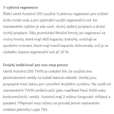
7-cyklová regenerace
Řídící ventil Autotrol 255 využívá 7cyklovou regeneraci pro snížení
úniku tvrdé vody a pro optimální využití regenerační soli. Ke
standardním cyklům je zde navíc, druhý zpětný proplach a druhý
rychlý proplach. Díky promíchání filtrační hmoty po regeneraci se
vrstvy hmoty, které mají větší kapacitu (nahoře), smíchají se
spodními vrstvami, které mají menší kapacitu dohromady, což je ve
výsledku úspora regenerační soli až 10 %.
Dvojitý změkčovač pro non-stop provoz
Ventil Autotrol 255 TWIN je unikátní tím, že využívá dva
plnohodnotné ventily na každé tlakové nádobě. Ventily jsou
propojené mezi sebou pro vytvoření dvojitého systému. Na rozdíl od
standardních TWIN změkčovačů (jako například Fleck 9100 nebo
konkurenčních), ventily Autotrol mají 2 režimy fungování: střídavý a
paralelní. Přepínaní mezi režimy se provádí jenom nastavením
ovládací jednotky Logix 764.