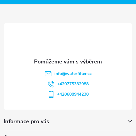
a
t
í
info
@
waterfilter.cz
+420775332988
+420608944230
Informace pro vás