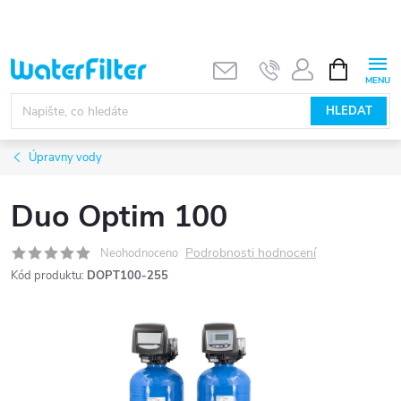
Přejít
na
obsah
NÁKUPNÍ
KOŠÍK
HLEDAT
Úpravny vody
Duo Optim 100
Podrobnosti hodnocení
Neohodnoceno
Kód produktu:
DOPT100-255