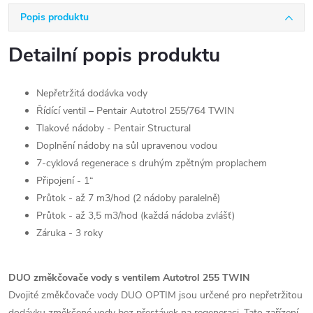
Popis produktu
Detailní popis produktu
Nepřetržitá dodávka vody
Řídící ventil – Pentair Autotrol 255/764 TWIN
Tlakové nádoby - Pentair Structural
Doplnění nádoby na sůl upravenou vodou
7-cyklová regenerace s druhým zpětným proplachem
Připojení - 1“
Průtok - až 7 m3/hod (2 nádoby paralelně)
Průtok - až 3,5 m3/hod (každá nádoba zvlášť)
Záruka - 3 roky
DUO změkčovače vody s ventilem Autotrol 255 TWIN
Dvojité změkčovače vody DUO OPTIM jsou určené pro nepřetržitou
dodávku změkčené vody bez přestávek na regeneraci. Tato zařízení