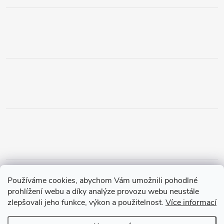
Obchodní podmínky
Podmínky vrácení peněz
Používáme cookies, abychom Vám umožnili pohodlné
Zásady ochrany osobních údajů
Doprava a platba
Tříletá záruka
prohlížení webu a díky analýze provozu webu neustále
zlepšovali jeho funkce, výkon a použitelnost.
Více informací