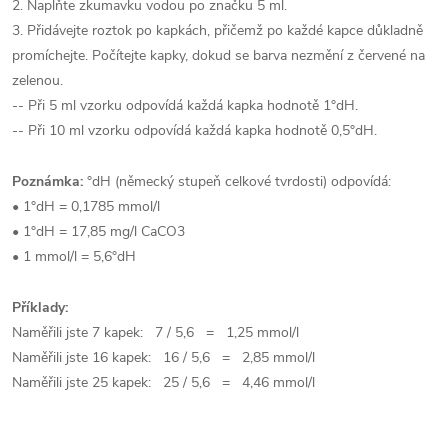
2. Naplňte zkumavku vodou po značku 5 ml.
3. Přidávejte roztok po kapkách, přičemž po každé kapce důkladně
promíchejte. Počítejte kapky, dokud se barva nezmění z červené na
zelenou.
-- Při 5 ml vzorku odpovídá každá kapka hodnotě 1°dH.
-- Při 10 ml vzorku odpovídá každá kapka hodnotě 0,5°dH.
Poznámka:
°dH (německý stupeň celkové tvrdosti) odpovídá:
• 1°dH = 0,1785 mmol/l
• 1°dH = 17,85 mg/l CaCO3
• 1 mmol/l = 5,6°dH
Příklady:
Naměřili jste 7 kapek: 7 / 5,6 = 1,25 mmol/l
Naměřili jste 16 kapek: 16 / 5,6 = 2,85 mmol/l
Naměřili jste 25 kapek: 25 / 5,6 = 4,46 mmol/l