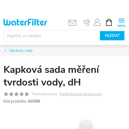
Přejít
na
obsah
NÁKUPNÍ
KOŠÍK
HLEDAT
Úpravny vody
Kapková sada měření
tvrdosti vody, dH
Podrobnosti hodnocení
Neohodnoceno
Kód produktu:
AV206