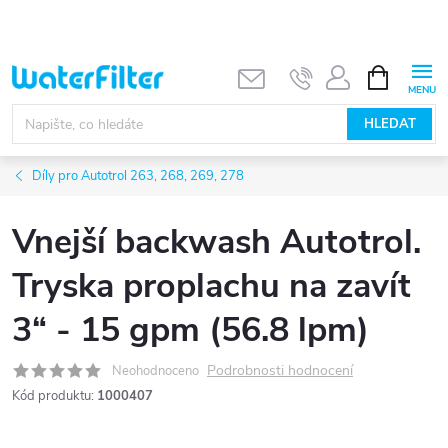
Přejít
na
obsah
NÁKUPNÍ
KOŠÍK
HLEDAT
Díly pro Autotrol 263, 268, 269, 278
Vnejší backwash Autotrol.
Tryska proplachu na zavít
3“ - 15 gpm (56.8 lpm)
Podrobnosti hodnocení
Neohodnoceno
Kód produktu:
1000407