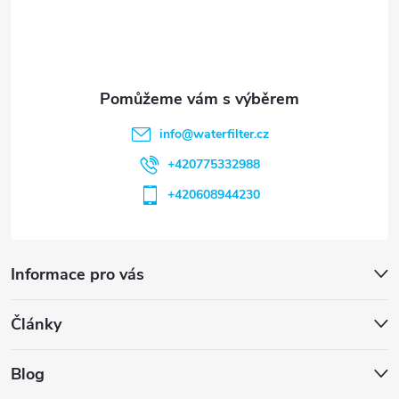
í
info
@
waterfilter.cz
+420775332988
+420608944230
Informace pro vás
Články
Blog