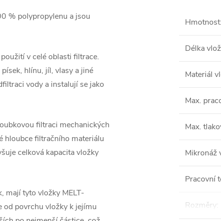
100 % polypropylenu a jsou
Hmotnost
Délka vlož
užití v celé oblasti filtrace.
sek, hlínu, jíl, vlasy a jiné
Materiál v
iltraci vody a instalují se jako
Max. praco
hloubkovou filtraci mechanických
Max. tlako
é hloubce filtračního materiálu
yšuje celková kapacita vložky
Mikronáž 
Pracovní t
, mají tyto vložky MELT-
Rozměry
:
 od povrchu vložky k jejímu
tších po nejmenší částice, což