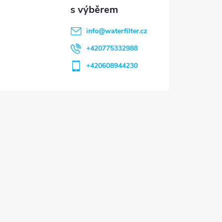
info
@
waterfilter.cz
+420775332988
+420608944230