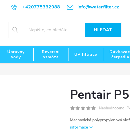
+420775332988
info@waterfilter.cz
HLEDAT
Úpravny
Reverzní
Dávkovac
UV filtrace
vody
osmóza
čerpadla
Pentair P5
P
Neohodnoceno
Mechanická polypropylenová vložk
informace