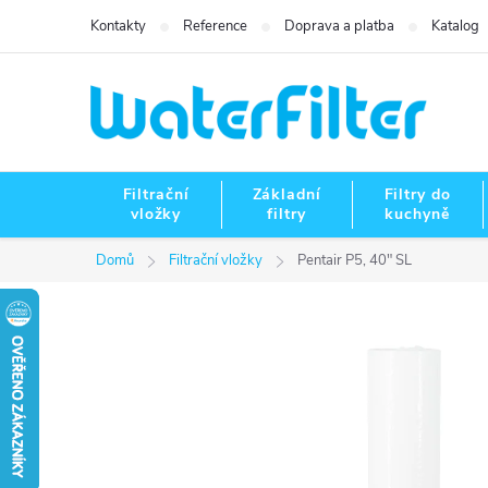
Přejít
Kontakty
Reference
Doprava a platba
Katalog
na
obsah
Filtrační
Základní
Filtry do
vložky
filtry
kuchyně
Domů
Filtrační vložky
Pentair P5, 40" SL