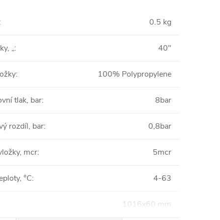
:
0.5 kg
ky, „
:
40"
ložky
:
100% Polypropylene
vní tlak, bar
:
8bar
vý rozdíl, bar
:
0,8bar
vložky, mcr
:
5mcr
eploty, °C
:
4-63
1016x60 mm