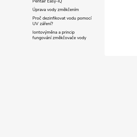
Pentair Easy-iQ
Úprava vody změkčením
Proč dezinfikovat vodu pomocí
UV záření?
Iontovýměna a princip
fungování změkčovače vody