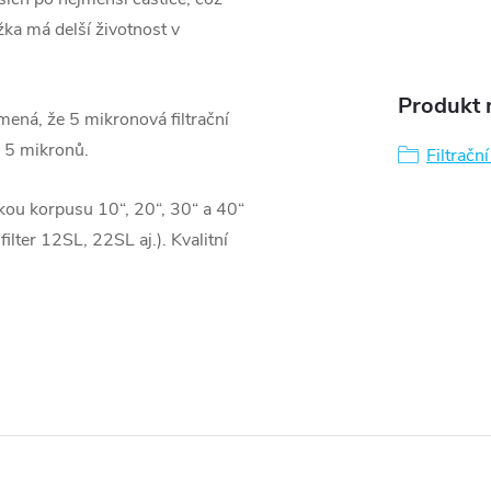
ka má delší životnost v
Produkt n
ená, že 5 mikronová filtrační
 5 mikronů.
Filtračn
lkou korpusu 10“, 20“, 30“ a 40“
lter 12SL, 22SL aj.). Kvalitní