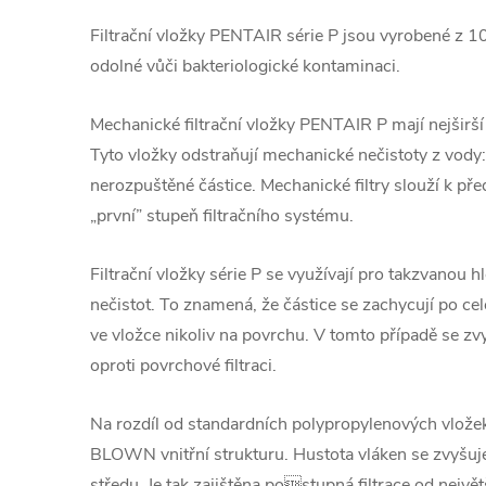
Filtrační vložky PENTAIR série P jsou vyrobené z 
odolné vůči bakteriologické kontaminaci.
Mechanické filtrační vložky PENTAIR P mají nejširší po
Tyto vložky odstraňují mechanické nečistoty z vody: pí
nerozpuštěné částice. Mechanické filtry slouží k předf
„první” stupeň filtračního systému.
Filtrační vložky série P se využívají pro takzvanou 
nečistot. To znamená, že částice se zachycují po cel
ve vložce nikoliv na povrchu. V tomto případě se zv
oproti povrchové filtraci.
Na rozdíl od standardních polypropylenových vložek
BLOWN vnitřní strukturu. Hustota vláken se zvyšuje
středu. Je tak zajištěna postupná filtrace od nejvě