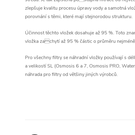
zlepšuje kvalitu procesu úpravy vody a samotná vlož
porovnání s těmi, které mají stejnorodou strukturu.
Účinnost těchto vložek dosahuje až 95 %. Toto znam
vložka zachytí až 95 % částic o průměru nejméně
Pro všechny filtry se náhradní vložky používají s dé
a velikostí SL (Osmosis 6 a 7, Osmosis PRO, Waterfi
náhrada pro filtry od většiny jiných výrobců.