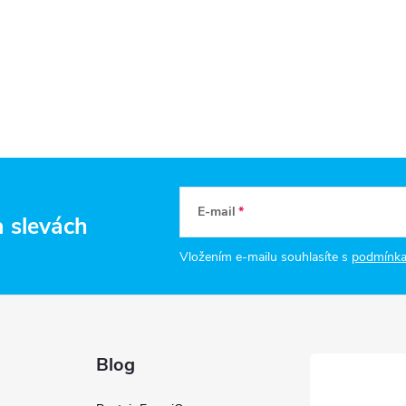
E-mail
a slevách
Vložením e-mailu souhlasíte s
podmínka
Blog