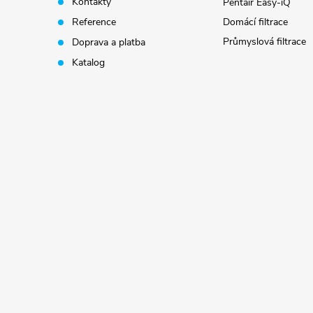
t
Kontakty
Pentair Easy-iQ
Reference
Domácí filtrace
í
Průmyslová filtrace
Doprava a platba
Katalog