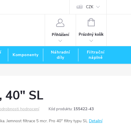
CZK
NÁKUPNÍ
KOŠÍK
Prázdný košík
Přihlášení
í
Náhradní
Filtrační
Komponenty
Zna
díly
náplně
, 40" SL
odrobnosti hodnocení
Kód produktu:
155422-43
a. Jemnost filtrace 5 mcr. Pro 40" filtry typu SL
Detailní