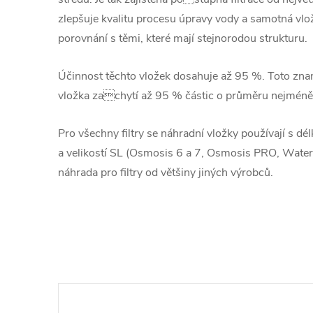
zlepšuje kvalitu procesu úpravy vody a samotná vlož
porovnání s těmi, které mají stejnorodou strukturu.
Účinnost těchto vložek dosahuje až 95 %. Toto znam
vložka zachytí až 95 % částic o průměru nejméně
Pro všechny filtry se náhradní vložky používají s dé
a velikostí SL (Osmosis 6 a 7, Osmosis PRO, Waterfi
náhrada pro filtry od většiny jiných výrobců.