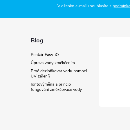
Vložením e-mailu souhlasíte s
podmínka
Blog
Pentair Easy-iQ
Úprava vody změkčením
Proč dezinfikovat vodu pomocí
UV záření?
Iontovýměna a princip
fungování změkčovače vody