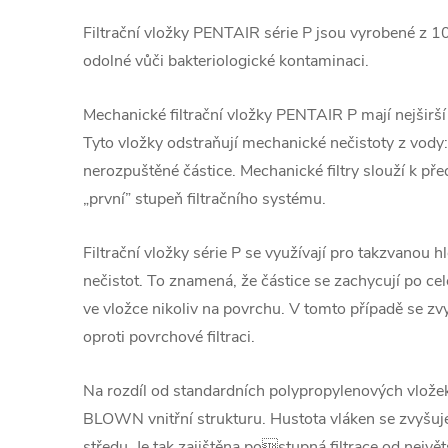
Filtrační vložky PENTAIR série P jsou vyrobené z 
odolné vůči bakteriologické kontaminaci.
Mechanické filtrační vložky PENTAIR P mají nejširší po
Tyto vložky odstraňují mechanické nečistoty z vody: pí
nerozpuštěné částice. Mechanické filtry slouží k předf
„první” stupeň filtračního systému.
Filtrační vložky série P se využívají pro takzvanou 
nečistot. To znamená, že částice se zachycují po cel
ve vložce nikoliv na povrchu. V tomto případě se zv
oproti povrchové filtraci.
Na rozdíl od standardních polypropylenových vložek
BLOWN vnitřní strukturu. Hustota vláken se zvyšuje
středu. Je tak zajištěna postupná filtrace od nejvě