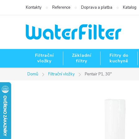
Přejít
Kontakty
Reference
Doprava a platba
Katalog
na
obsah
Filtrační
Základní
Filtry do
vložky
filtry
kuchyně
Domů
Filtrační vložky
Pentair P1, 30"