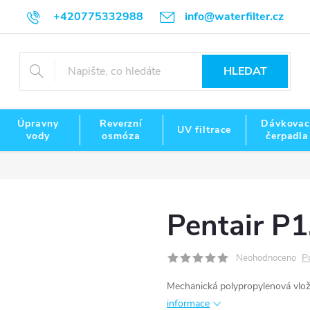
+420775332988
info@waterfilter.cz
HLEDAT
Úpravny
Reverzní
Dávkovac
UV filtrace
vody
osmóza
čerpadla
Pentair P1
P
Neohodnoceno
Mechanická polypropylenová vložk
informace