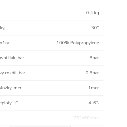
:
0.4 kg
ky, „
:
30"
ložky
:
100% Polypropylene
vní tlak, bar
:
8bar
vý rozdíl, bar
:
0,8bar
vložky, mcr
:
1mcr
eploty, °C
:
4-63
762x60 mm