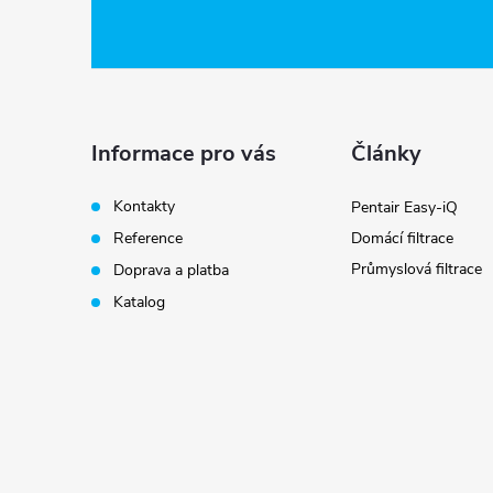
á
p
a
Informace pro vás
Články
t
Kontakty
Pentair Easy-iQ
Reference
Domácí filtrace
í
Průmyslová filtrace
Doprava a platba
Katalog