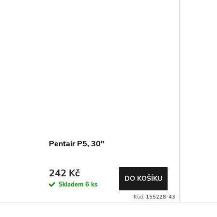
Pentair P5, 30"
242 Kč
DO KOŠÍKU
Skladem
6 ks
Kód:
155228-43