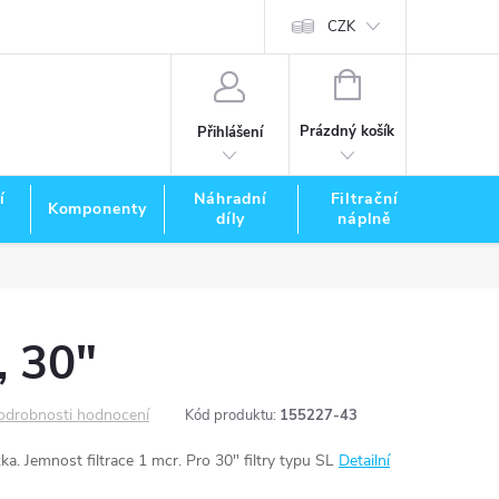
CZK
NÁKUPNÍ
KOŠÍK
Prázdný košík
Přihlášení
í
Náhradní
Filtrační
Komponenty
Zna
díly
náplně
, 30"
odrobnosti hodnocení
Kód produktu:
155227-43
a. Jemnost filtrace 1 mcr. Pro 30" filtry typu SL
Detailní