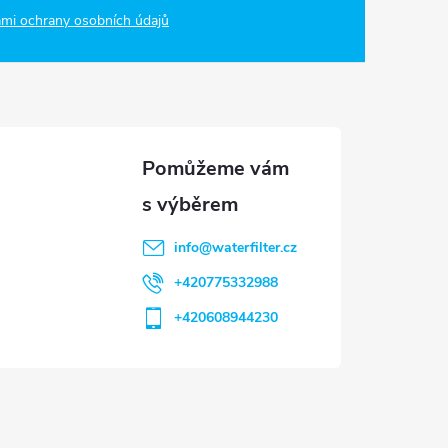
mi ochrany osobních údajů
info
@
waterfilter.cz
+420775332988
+420608944230