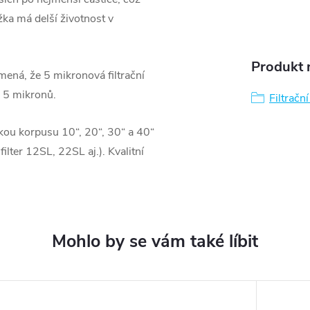
ka má delší životnost v
Produkt n
ená, že 5 mikronová filtrační
 5 mikronů.
Filtračn
lkou korpusu 10“, 20“, 30“ a 40“
lter 12SL, 22SL aj.). Kvalitní