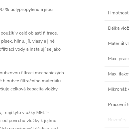
100 % polypropylenu a jsou
Hmotnost
Délka vlož
užití v celé oblasti filtrace.
sek, hlínu, jíl, vlasy a jiné
Materiál v
iltraci vody a instalují se jako
Max. praco
hloubkovou filtraci mechanických
Max. tlako
é hloubce filtračního materiálu
yšuje celková kapacita vložky
Mikronáž 
Pracovní t
, mají tyto vložky MELT-
Rozměry
:
 od povrchu vložky k jejímu
tších po nejmenší částice, což