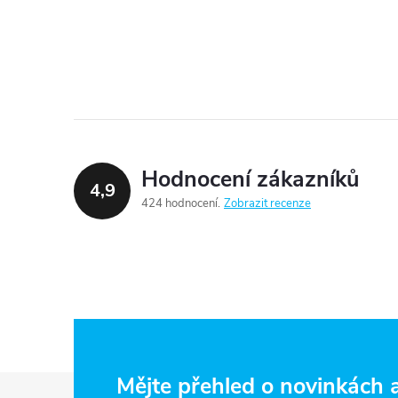
Hodnocení zákazníků
4,9
424 hodnocení
Zobrazit recenze
Z
Mějte přehled o novinkách