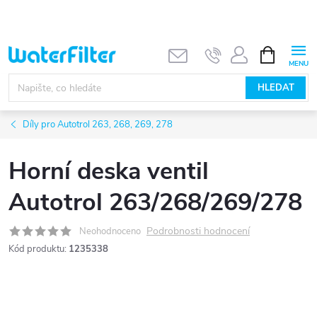
Přejít
na
obsah
NÁKUPNÍ
KOŠÍK
HLEDAT
Díly pro Autotrol 263, 268, 269, 278
Horní deska ventil
Autotrol 263/268/269/278
Podrobnosti hodnocení
Neohodnoceno
Kód produktu:
1235338