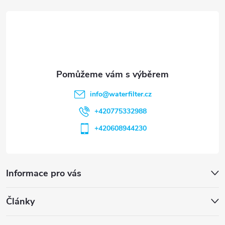
t
í
info
@
waterfilter.cz
+420775332988
+420608944230
Informace pro vás
Články