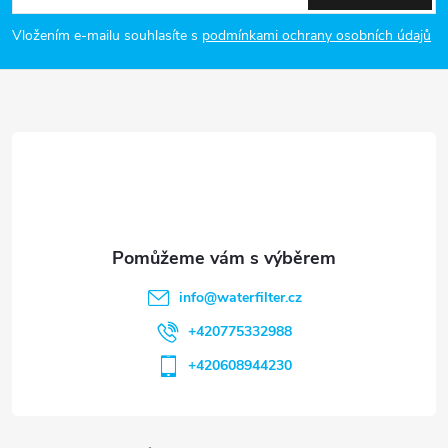
p
Vložením e-mailu souhlasíte s
podmínkami ochrany osobních údajů
a
t
í
info
@
waterfilter.cz
+420775332988
+420608944230