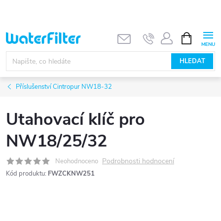
Přejít
na
obsah
NÁKUPNÍ
KOŠÍK
HLEDAT
Příslušenství Cintropur NW18-32
Utahovací klíč pro
NW18/25/32
Podrobnosti hodnocení
Neohodnoceno
Kód produktu:
FWZCKNW251