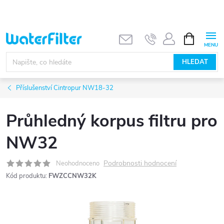
Přejít
na
obsah
NÁKUPNÍ
KOŠÍK
HLEDAT
Příslušenství Cintropur NW18-32
Průhledný korpus filtru pro
NW32
Podrobnosti hodnocení
Neohodnoceno
Kód produktu:
FWZCCNW32K