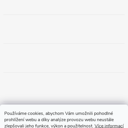
Obchodní podmínky
Podmínky vrácení peněz
Používáme cookies, abychom Vám umožnili pohodlné
Zásady ochrany osobních údajů
Doprava a platba
Tříletá záruka
prohlížení webu a díky analýze provozu webu neustále
zlepšovali jeho funkce, výkon a použitelnost.
Více informací