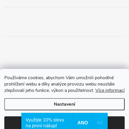
Obchodní podmínky
Podmínky vrácení peněz
Používáme cookies, abychom Vám umožnili pohodlné
Zásady ochrany osobních údajů
Doprava a platba
Tříletá záruka
prohlížení webu a díky analýze provozu webu neustále
zlepšovali jeho funkce, výkon a použitelnost.
Více informací
Nastavení
Copyright 2026
Waterfilter.cz
. Všechna práva vyhrazena.
Využijte 10% slevu
ANO
NE
Souhlasím
na první nákup!
Vytvořil Shoptet