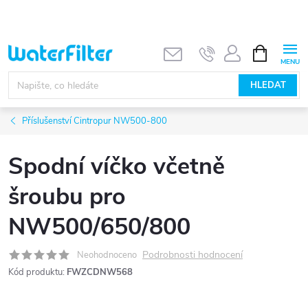
Přejít
na
obsah
NÁKUPNÍ
KOŠÍK
HLEDAT
Příslušenství Cintropur NW500-800
Spodní víčko včetně
šroubu pro
NW500/650/800
Podrobnosti hodnocení
Neohodnoceno
Kód produktu:
FWZCDNW568