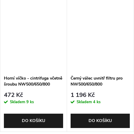
Horní víčko - cintrifuga včetně
Černý válec uvnitř filtru pro
šroubu NW500/650/800
NW500/650/800
472 Kč
1 196 Kč
Skladem
9 ks
Skladem
4 ks
DO KOŠÍKU
DO KOŠÍKU