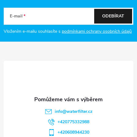
Z
á
E-mail
ODEBÍRAT
p
Vložením e-mailu souhlasíte s
podmínkami ochrany osobních údajů
a
t
í
info
@
waterfilter.cz
+420775332988
+420608944230