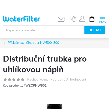
Přejít
na
obsah
NÁKUPNÍ
KOŠÍK
HLEDAT
Příslušenství Cintropur NW500-800
Distribuční trubka pro
uhlíkovou náplň
Podrobnosti hodnocení
Neohodnoceno
Kód produktu:
FWZCPNW501