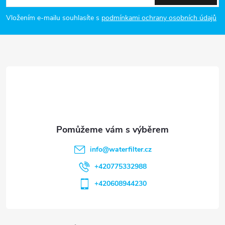
p
Vložením e-mailu souhlasíte s
podmínkami ochrany osobních údajů
a
t
í
info
@
waterfilter.cz
+420775332988
+420608944230