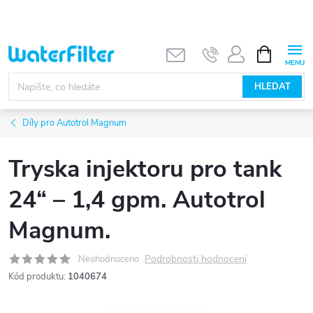
Přejít
na
obsah
NÁKUPNÍ
KOŠÍK
HLEDAT
Díly pro Autotrol Magnum
Tryska injektoru pro tank
24“ – 1,4 gpm. Autotrol
Magnum.
Podrobnosti hodnocení
Neohodnoceno
Kód produktu:
1040674