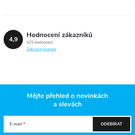
Hodnocení zákazníků
4,9
425 hodnocení
Zobrazit recenze
Mějte přehled o novinkách
a slevách
Z
á
E-mail
ODEBÍRAT