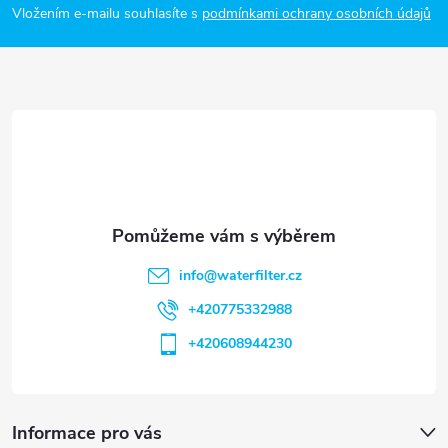
p
Vložením e-mailu souhlasíte s
podmínkami ochrany osobních údajů
a
t
í
info
@
waterfilter.cz
+420775332988
+420608944230
Informace pro vás