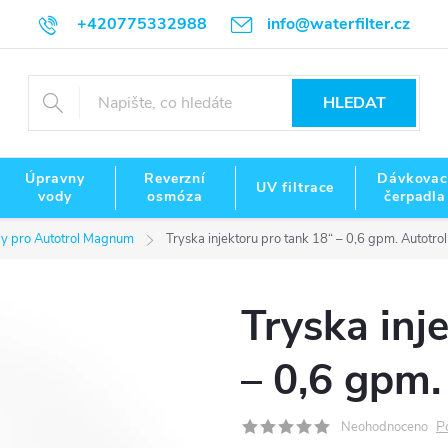
+420775332988
info@waterfilter.cz
HLEDAT
Úpravny
Reverzní
Dávkovac
UV filtrace
vody
osmóza
čerpadla
ly pro Autotrol Magnum
Tryska injektoru pro tank 18“ – 0,6 gpm. Autotr
Tryska inj
– 0,6 gpm
P
Neohodnoceno