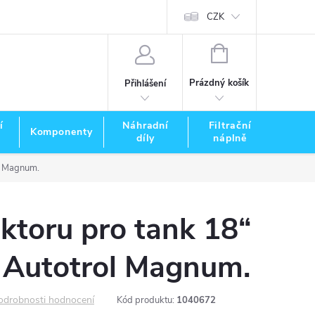
CZK
NÁKUPNÍ
KOŠÍK
Prázdný košík
Přihlášení
í
Náhradní
Filtrační
Komponenty
Zna
díly
náplně
ol Magnum.
ektoru pro tank 18“
. Autotrol Magnum.
odrobnosti hodnocení
Kód produktu:
1040672