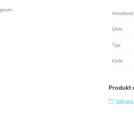
Magnum.
Hmotnost
EAN
:
Typ
:
EAN
:
Produkt n
Díly pr