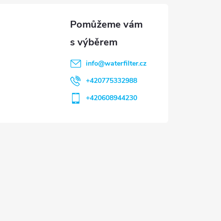
info
@
waterfilter.cz
+420775332988
+420608944230