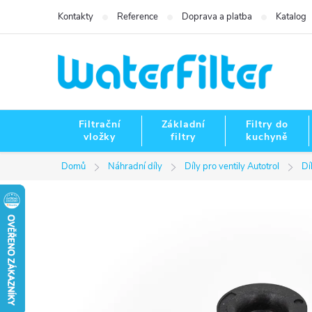
Přejít
Kontakty
Reference
Doprava a platba
Katalog
na
obsah
Filtrační
Základní
Filtry do
vložky
filtry
kuchyně
Domů
Náhradní díly
Díly pro ventily Autotrol
Dí