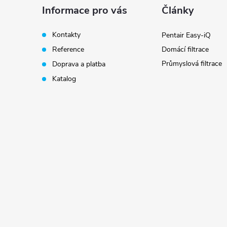
a
Informace pro vás
Články
t
Kontakty
Pentair Easy-iQ
Reference
Domácí filtrace
í
Průmyslová filtrace
Doprava a platba
Katalog