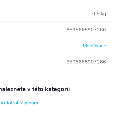
:
0.5 kg
8595665907266
Modifikace
8595665907266
aleznete v této kategorii
o Autotrol Magnum