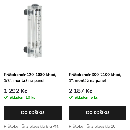
t
ů
ů
Průtokoměr 120-1080 l/hod,
Průtokoměr 300-2100 l/hod,
1/2", montáž na panel
1", montáž na panel
1 292 Kč
2 187 Kč
Skladem
10 ks
Skladem
5 ks
DO KOŠÍKU
DO KOŠÍKU
Průtokoměr z plexiskla 5 GPM,
Průtokoměr z plexiskla 10