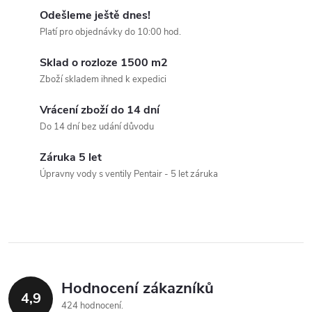
v
Odešleme ještě dnes!
Platí pro objednávky do 10:00 hod.
l
Sklad o rozloze 1500 m2
á
Zboží skladem ihned k expedici
d
Vrácení zboží do 14 dní
a
Do 14 dní bez udání důvodu
c
Záruka 5 let
Úpravny vody s ventily Pentair - 5 let záruka
í
p
r
v
Hodnocení zákazníků
k
4,9
424 hodnocení