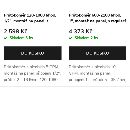
Průtokoměr 120-1080 l/hod,
Průtokoměr 600-2100 l/hod,
1/2", montáž na panel, s
1", montáž na panel, s regulací
regulací
2 598 Kč
4 373 Kč
Skladem
3 ks
Skladem
2 ks
DO KOŠÍKU
DO KOŠÍKU
Průtokoměr z plexiskla 5 GPM,
Průtokoměr z plexiskla 10
montáž na panel, připojení 1/2",
GPM, montáž na panel,
průtok 2 - 18 l/min, 120-1080
připojení 1", průtok 5 - 35 l/min,
l/hod s regulačním ventilem
300-2100 l/hod s regulačním
ventilem