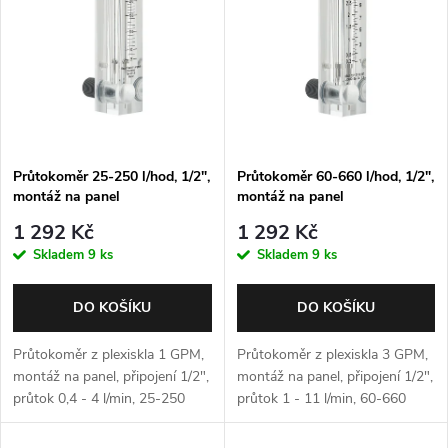
p
Abecedně
n
i
í
s
p
p
Průtokoměr 25-250 l/hod, 1/2",
Průtokoměr 60-660 l/hod, 1/2",
r
montáž na panel
montáž na panel
r
o
1 292 Kč
1 292 Kč
o
Skladem
9 ks
Skladem
9 ks
d
d
DO KOŠÍKU
DO KOŠÍKU
u
u
Průtokoměr z plexiskla 1 GPM,
Průtokoměr z plexiskla 3 GPM,
k
montáž na panel, připojení 1/2",
montáž na panel, připojení 1/2",
průtok 0,4 - 4 l/min, 25-250
průtok 1 - 11 l/min, 60-660
k
l/hod
l/hod
t