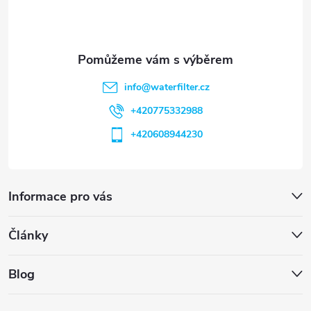
í
info
@
waterfilter.cz
+420775332988
+420608944230
Informace pro vás
Články
Blog