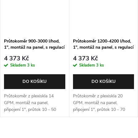
Průtokoměr 900-3000 l/hod,
Průtokoměr 1200-4200 l/hod,
1", montáž na panel, s regulací
1", montáž na panel, s regulací
4 373 Kč
4 373 Kč
Skladem
3 ks
Skladem
3 ks
DO KOŠÍKU
DO KOŠÍKU
Průtokoměr z plexiskla 14
Průtokoměr z plexiskla 20
GPM, montáž na panel,
GPM, montáž na panel,
připojení 1", průtok 10 - 50
připojení 1", průtok 10 - 70
l/min, 600-3000 l/hod s
l/min, 600-4200 l/hod s
regulačním ventilem
regulačním ventilem
O