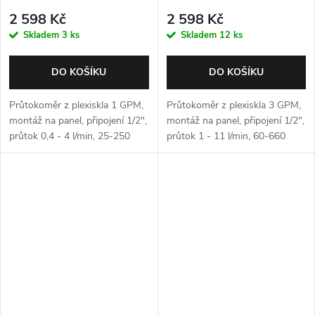
2 598 Kč
2 598 Kč
Skladem
3 ks
Skladem
12 ks
DO KOŠÍKU
DO KOŠÍKU
Průtokoměr z plexiskla 1 GPM,
Průtokoměr z plexiskla 3 GPM,
montáž na panel, připojení 1/2",
montáž na panel, připojení 1/2",
průtok 0,4 - 4 l/min, 25-250
průtok 1 - 11 l/min, 60-660
l/hod s regulačním ventilem
l/hod s regulačním ventilem