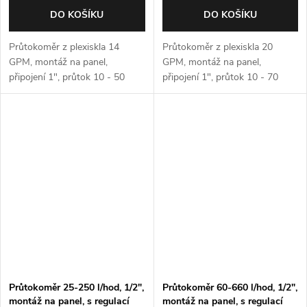
DO KOŠÍKU
DO KOŠÍKU
Průtokoměr z plexiskla 14
Průtokoměr z plexiskla 20
GPM, montáž na panel,
GPM, montáž na panel,
připojení 1", průtok 10 - 50
připojení 1", průtok 10 - 70
l/min, 600-3000 l/hod
l/min, 600-4200 l/hod
Průtokoměr 25-250 l/hod, 1/2",
Průtokoměr 60-660 l/hod, 1/2",
montáž na panel, s regulací
montáž na panel, s regulací