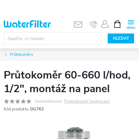
Přejít
na
obsah
NÁKUPNÍ
KOŠÍK
HLEDAT
Průtokoměry
Průtokoměr 60-660 l/hod,
1/2", montáž na panel
Podrobnosti hodnocení
Neohodnoceno
Kód produktu:
DG763