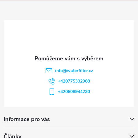
a
t
í
info
@
waterfilter.cz
+420775332988
+420608944230
Informace pro vás
Články