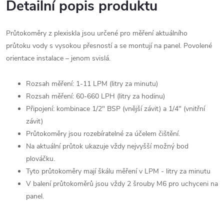
Detailní popis produktu
Průtokoměry z plexiskla jsou určené pro měření aktuálního
průtoku vody s vysokou přesností a se montují na panel. Povolené
orientace instalace – jenom svislá.
Rozsah měření: 1-11 LPM (litry za minutu)
Rozsah měření: 60-660 LPH (litry za hodinu)
Připojení: kombinace 1/2" BSP (vnější závit) a 1/4" (vnitřní
závit)
Průtokoměry jsou rozebíratelné za účelem čištění.
Na aktuální průtok ukazuje vždy nejvyšší možný bod
plováčku.
Tyto průtokoměry mají škálu měření v LPM - litry za minutu
V balení průtokoměrů jsou vždy 2 šrouby M6 pro uchyceni na
panel.