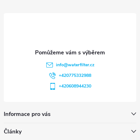
t
í
info
@
waterfilter.cz
+420775332988
+420608944230
Informace pro vás
Články