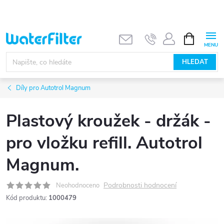
Přejít
na
obsah
NÁKUPNÍ
KOŠÍK
HLEDAT
Díly pro Autotrol Magnum
Plastový kroužek - držák -
pro vložku refill. Autotrol
Magnum.
Podrobnosti hodnocení
Neohodnoceno
Kód produktu:
1000479