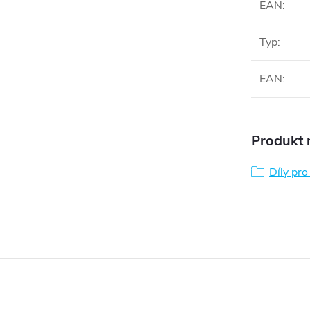
EAN
:
Typ
:
EAN
:
Produkt n
Díly pr