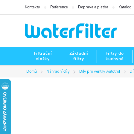
Přejít
Kontakty
Reference
Doprava a platba
Katalog
na
obsah
Filtrační
Základní
Filtry do
vložky
filtry
kuchyně
Domů
Náhradní díly
Díly pro ventily Autotrol
Dí