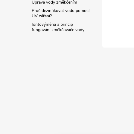
Úprava vody změkčením
Proč dezinfikovat vodu pomocí
UV záření?
Iontovýměna a princip
fungování změkčovače vody