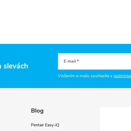
E-mail
a slevách
Vložením e-mailu souhlasíte s
podmínka
Blog
Pentair Easy-iQ