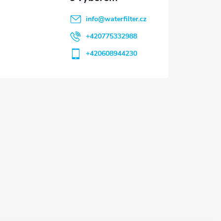
info
@
waterfilter.cz
+420775332988
+420608944230