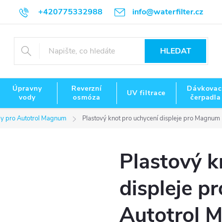
+420775332988
info@waterfilter.cz
HLEDAT
Úpravny
Reverzní
Dávkovac
UV filtrace
vody
osmóza
čerpadla
ly pro Autotrol Magnum
Plastový knot pro uchycení displeje pro Magnum
Plastový k
displeje p
Autotrol 