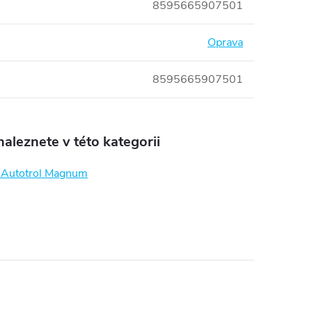
8595665907501
Oprava
8595665907501
aleznete v této kategorii
o Autotrol Magnum