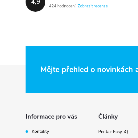
4,9
424 hodnocení
Zobrazit recenze
Z
Mějte přehled o novinkách
á
p
a
Informace pro vás
Články
t
Kontakty
Pentair Easy-iQ